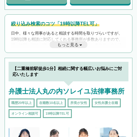
絞り込み検索のコツ「19時以降TEL可」
日中、様々な用事があると相談する時間を取りづらいですが、
19時以降も相談に対応してくれる事務所が多数ありますので、
もっと見る
遅い時間の相談が増えそうな場合はそのような事務所に絞り込
んで検索してみましょう。
19時以降TEL可の条件
を加えて再検索
【二重橋前駅徒歩1分】相続に関する幅広いお悩みにご対
応いたします
弁護士法人丸の内ソレイユ法律事務所
職歴20年以上
在籍数10名以上
所長が女性
女性弁護士在籍
オンライン相談可
19時以降TEL可