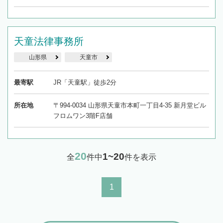
天童法律事務所
山形県
天童市
最寄駅
JR「天童駅」徒歩2分
所在地
〒994-0034 山形県天童市本町一丁目4-35 新月堂ビル
フロムワン3階F店舗
20
1~20
全
件中
件を表示
1