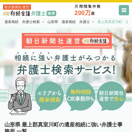
月間閲覧件数
朝日新聞社運営
200万
超
遺産相続 弁護士検索
山形県 遺産相続 弁護士
最上郡真室川町 遺
山形県 最上郡真室川町の遺産相続に強い弁護士事
務所 一覧