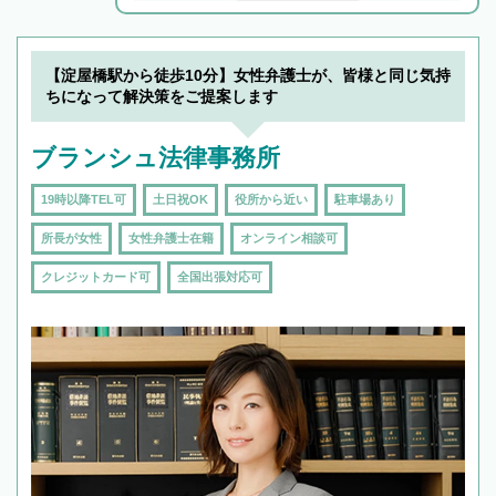
解決のみならず相続をトータルで任せることが
できます。また、相続は感情がからむ分野なの
でフィーリングも重要です。実際に電話や面談
【淀屋橋駅から徒歩10分】女性弁護士が、皆様と同じ気持
で複数の弁護士と会話をしてウマが合う方に依
ちになって解決策をご提案します
頼をするのがおすすめです。
ブランシュ法律事務所
19時以降TEL可
土日祝OK
役所から近い
駐車場あり
所長が女性
女性弁護士在籍
オンライン相談可
クレジットカード可
全国出張対応可