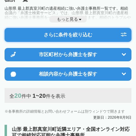
山形県 最上郡真室川町の遺産相続に強い弁護士事務所一覧です。相続
会議の「弁護士検索サービス」では、山形県 最上郡真室川町の遺産相
続に強い弁護士事務所を一覧で見ることが出来ます。相続のトラブルや
もっと見る
お悩みを抱えている方は一度近隣の弁護士に相談してみましょう。
さらに条件を絞り込む
市区町村から
弁護士を探す
相談内容から
弁護士を探す
20
1~20
全
件中
件を表示
各事務所の詳細情報とお問い合わせフォームは別ウィンドウで開きます
更新日：2026年8月9日
山形 最上郡真室川町近隣エリア・全国オンライン対応
可で相続対応可能な弁護士事務所