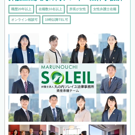
職歴20年以上
在籍数10名以上
所長が女性
女性弁護士在籍
オンライン相談可
19時以降TEL可