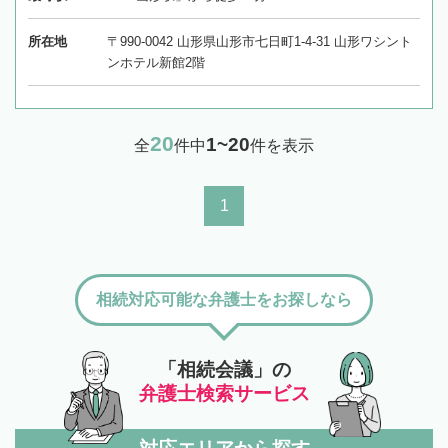
所在地
〒990-0042 山形県山形市七日町1-4-31 山形ワシント
ンホテル新館2階
20
1~20
全
件中
件を表示
1
相続対応可能な弁護士をお探しなら
「相続会議」の
弁護士検索サービス