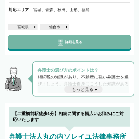
対応エリア
宮城、青森、秋田、山形、福島
宮城県
仙台市
詳細を見る
弁護士の選び方のポイントは？
相続税の知識があり、不動産に強い弁護士を選
びましょう。弁護士自身にこうした知識がある
もっと見る
と他士業との連携もスムーズに進み、トラブル
解決のみならず相続をトータルで任せることが
できます。また、相続は感情がからむ分野なの
でフィーリングも重要です。実際に電話や面談
【二重橋前駅徒歩1分】相続に関する幅広いお悩みにご対
で複数の弁護士と会話をしてウマが合う方に依
応いたします
頼をするのがおすすめです。
弁護士法人丸の内ソレイユ法律事務所