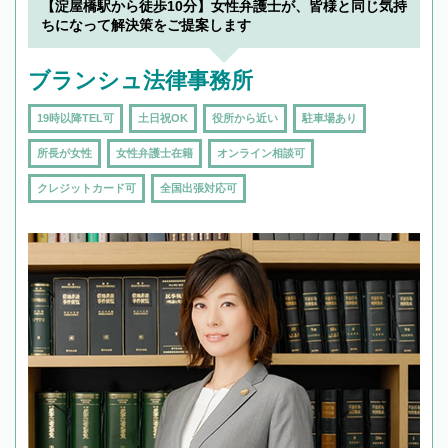
【淀屋橋駅から徒歩10分】女性弁護士が、皆様と同じ気持
ちになって解決策をご提案します
ブランシュ法律事務所
19時以降TEL可
土日祝OK
役所から近い
駐車場あり
所長が女性
女性弁護士在籍
オンライン相談可
クレジットカード可
全国出張対応可