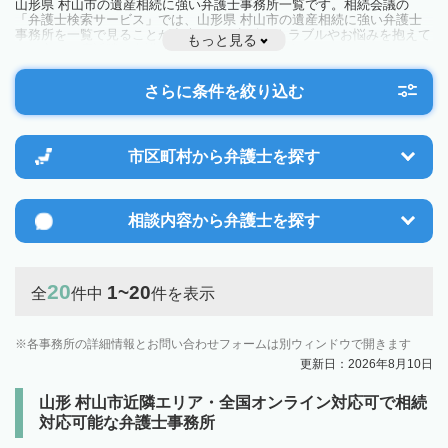
山形県 村山市の遺産相続に強い弁護士事務所一覧です。相続会議の
「弁護士検索サービス」では、山形県 村山市の遺産相続に強い弁護士
事務所を一覧で見ることが出来ます。相続のトラブルやお悩みを抱えて
もっと見る
いる方は一度近隣の弁護士に相談してみましょう。
さらに条件を絞り込む
市区町村から
弁護士を探す
相談内容から
弁護士を探す
20
1~20
全
件中
件を表示
各事務所の詳細情報とお問い合わせフォームは別ウィンドウで開きます
更新日：2026年8月10日
山形 村山市近隣エリア・全国オンライン対応可で相続
対応可能な弁護士事務所