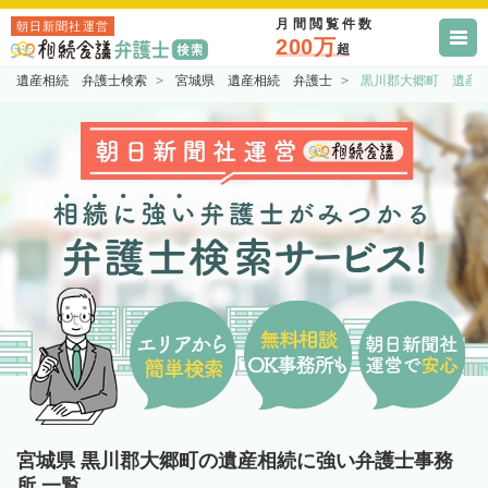
月間閲覧件数
朝日新聞社運営
200万
超
遺産相続 弁護士検索
宮城県 遺産相続 弁護士
黒川郡大郷町 遺産
宮城県 黒川郡大郷町の遺産相続に強い弁護士事務
所 一覧