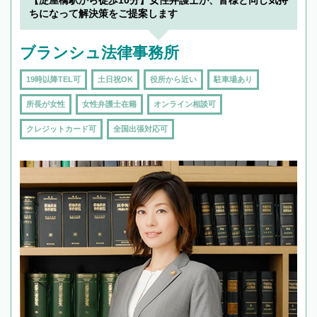
【淀屋橋駅から徒歩10分】女性弁護士が、皆様と同じ気持
ちになって解決策をご提案します
ブランシュ法律事務所
19時以降TEL可
土日祝OK
役所から近い
駐車場あり
所長が女性
女性弁護士在籍
オンライン相談可
クレジットカード可
全国出張対応可