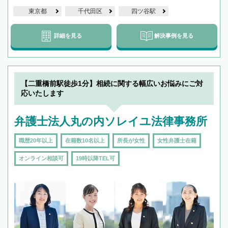
東京都
千代田区
四ツ谷駅
詳細を見る
解決事例を見る
【二重橋前駅徒歩1分】相続に関する幅広いお悩みにご対
応いたします
弁護士法人丸の内ソレイユ法律事務所
職歴20年以上
在籍数10名以上
所長が女性
女性弁護士在籍
オンライン相談可
19時以降TEL可