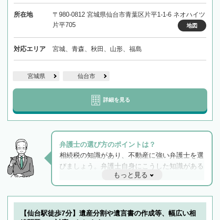
所在地
〒980-0812 宮城県仙台市青葉区片平1-1-6 ネオハイツ
片平705
地図
対応エリア
宮城、青森、秋田、山形、福島
宮城県
仙台市
詳細を見る
弁護士の選び方のポイントは？
相続税の知識があり、不動産に強い弁護士を選
びましょう。弁護士自身にこうした知識がある
もっと見る
と他士業との連携もスムーズに進み、トラブル
解決のみならず相続をトータルで任せることが
できます。また、相続は感情がからむ分野なの
でフィーリングも重要です。実際に電話や面談
【仙台駅徒歩7分】遺産分割や遺言書の作成等、幅広い相
で複数の弁護士と会話をしてウマが合う方に依