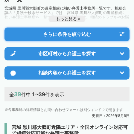
宮城県 黒川郡大郷町の遺産相続に強い弁護士事務所一覧です。相続会
議の「弁護士検索サービス」では、宮城県 黒川郡大郷町の遺産相続に
強い弁護士事務所を一覧で見ることが出来ます。相続のトラブルやお悩
もっと見る
みを抱えている方は一度近隣の弁護士に相談してみましょう。
さらに条件を絞り込む
市区町村から
弁護士を探す
相談内容から
弁護士を探す
39
1~39
全
件中
件を表示
各事務所の詳細情報とお問い合わせフォームは別ウィンドウで開きます
更新日：2026年8月6日
宮城 黒川郡大郷町近隣エリア・全国オンライン対応可
で相続対応可能な弁護士事務所