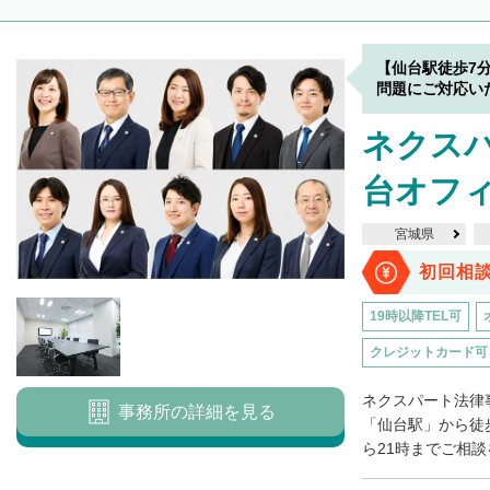
【仙台駅徒歩7
問題にご対応い
ネクス
台オフ
宮城県
初回相
19時以降TEL可
クレジットカード可
ネクスパート法律
事務所の詳細を見る
「仙台駅」から徒
ら21時までご相談