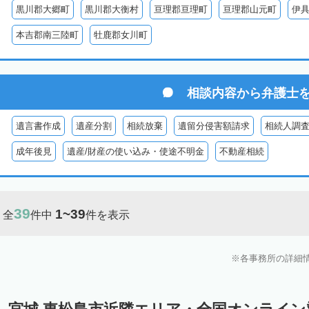
黒川郡大郷町
黒川郡大衡村
亘理郡亘理町
亘理郡山元町
伊
本吉郡南三陸町
牡鹿郡女川町
相談内容から
弁護士
遺言書作成
遺産分割
相続放棄
遺留分侵害額請求
相続人調
成年後見
遺産/財産の使い込み・使途不明金
不動産相続
39
1~39
全
件中
件を表示
各事務所の詳細