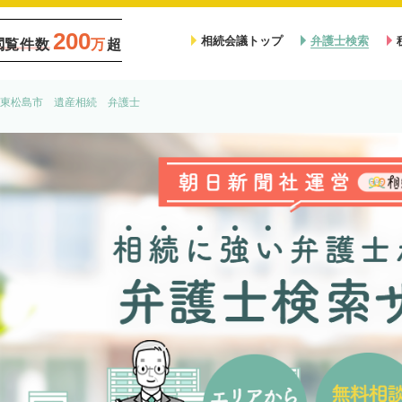
200
相続会議トップ
弁護士検索
閲覧件数
万
超
東松島市 遺産相続 弁護士