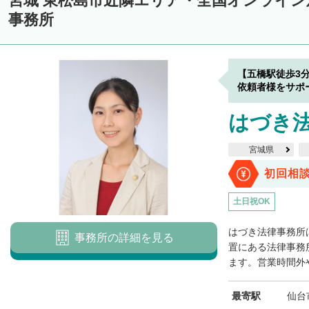
宮城 東松島市近隣エリア・全国オンライ
事務所
【五橋駅徒歩3
依頼者様をサポ
はづき
宮城県
初回相
土日祝OK
はづき法律事務所
事務所の詳細を見る
置にある法律事務
ます。営業時間外や
最寄駅
仙台