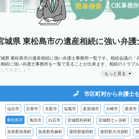
宮城県 東松島市の遺産相続に強い弁護
宮城県 東松島市の遺産相続に強い弁護士事務所一覧です。相続会議の「
産相続に強い弁護士事務所を一覧で見ることが出来ます。相続のトラブ
談してみましょう。
もっと見る
市区町村から
弁護士
仙台市
石巻市
名取市
塩竈市
多賀城市
大崎市
栗原市
東松島市
角田市
白石市
宮城郡利府町
宮城郡七ヶ浜町
宮
加美郡加美町
加美郡色麻町
柴田郡柴田町
柴田郡大河原町