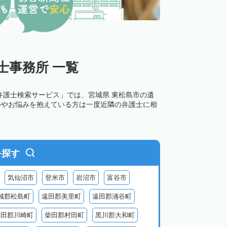
士事務所 一覧
弁護士検索サービス」では、宮城県 東松島市の遺
ルやお悩みを抱えている方は一度近隣の弁護士に相
を探す
気仙沼市
登米市
岩沼市
富谷市
城郡松島町
遠田郡美里町
遠田郡涌谷町
柴田郡川崎町
柴田郡村田町
黒川郡大和町