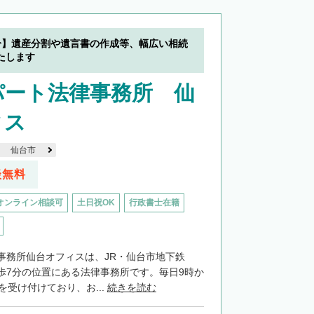
分】遺産分割や遺言書の作成等、幅広い相続
たします
パート法律事務所 仙
ィス
仙台市
談無料
オンライン相談可
土日祝OK
行政書士在籍
事務所仙台オフィスは、JR・仙台市地下鉄
歩7分の位置にある法律事務所です。毎日9時か
を受け付けており、お...
続きを読む