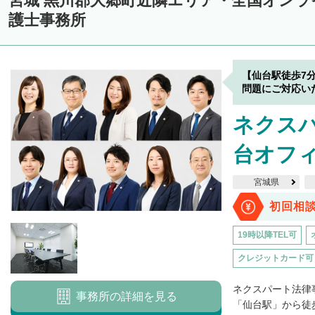
宮城 黒川郡大郷町近隣エリア・全国オン
護士事務所
【仙台駅徒歩7
問題にご対応い
ネクス
台オフ
宮城県
初回相
19時以降TEL可
クレジットカード可
ネクスパート法律
事務所の詳細を見る
「仙台駅」から徒