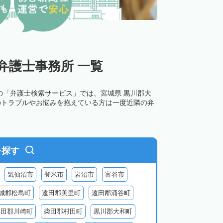
弁護士事務所 一覧
の「弁護士検索サービス」では、宮城県 黒川郡大
のトラブルやお悩みを抱えている方は一度近隣の弁
を探す
気仙沼市
登米市
岩沼市
富谷市
城郡松島町
遠田郡美里町
遠田郡涌谷町
柴田郡川崎町
柴田郡村田町
黒川郡大和町