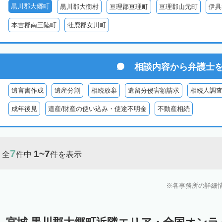
黒川郡大郷町
黒川郡大衡村
亘理郡亘理町
亘理郡山元町
伊具
本吉郡南三陸町
牡鹿郡女川町
相談内容から
弁護士
遺言書作成
遺産分割
相続放棄
遺留分侵害額請求
相続人調
成年後見
遺産/財産の使い込み・使途不明金
不動産相続
7
1~7
全
件中
件を表示
各事務所の詳細