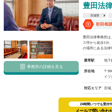
豊田法
宮城県
初回相
豊田法律事務所は
ス停から徒歩1分
の場所にある法律事
最寄駅
地下
事務所の詳細を見る
所在地
〒98
イツ
対応エリア
宮城
24時間いつでも受付
メールで問い合わ