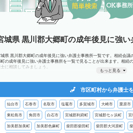
宮城県 黒川郡大郷町の成年後見に強い
宮城県 黒川郡大郷町の成年後見に強い弁護士事務所一覧です。相続会議
郷町の成年後見に強い弁護士事務所を一覧で見ることが出来ます。相続
護士に相談してみましょう。
もっと見る
市区町村から
弁護士
仙台市
石巻市
名取市
塩竈市
多賀城市
大崎市
栗原市
東松島市
角田市
白石市
宮城郡利府町
宮城郡七ヶ浜町
宮
加美郡加美町
加美郡色麻町
柴田郡柴田町
柴田郡大河原町