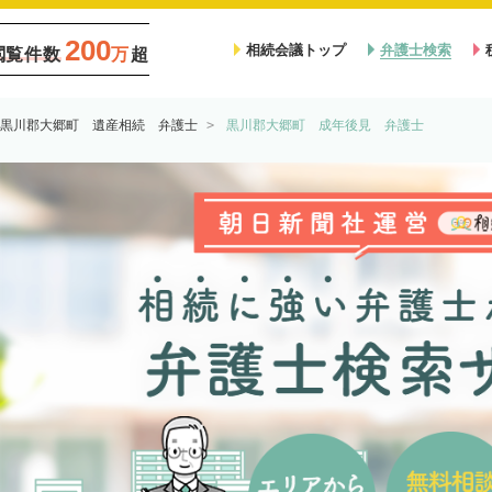
200
相続会議トップ
弁護士検索
閲覧件数
万
超
黒川郡大郷町 遺産相続 弁護士
黒川郡大郷町 成年後見 弁護士