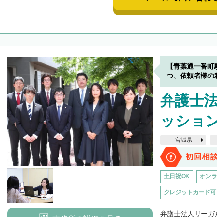
【青葉通一番町
つ、依頼者様の
弁護士法
ッショ
宮城県
初回相
土日祝OK
オンラ
クレジットカード可
弁護士法人リーガ