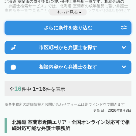
北海道 室蘭市の成年後見に強い弁護士事務所一覧です。相続会議の
「弁護士検索サービス」では、北海道 室蘭市の成年後見に強い弁護士
事務所を一覧で見ることが出来ます。相続のトラブルやお悩みを抱えて
もっと見る
いる方は一度近隣の弁護士に相談してみましょう。
さらに条件を絞り込む
市区町村から
弁護士を探す
相談内容から
弁護士を探す
16
1~16
全
件中
件を表示
各事務所の詳細情報とお問い合わせフォームは別ウィンドウで開きます
更新日：2026年8月8日
北海道 室蘭市近隣エリア・全国オンライン対応可で相
続対応可能な弁護士事務所