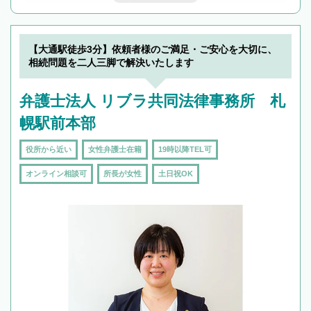
んで検索してみましょう。
19時以降TEL可の条件
を加えて再検索
【大通駅徒歩3分】依頼者様のご満足・ご安心を大切に、
相続問題を二人三脚で解決いたします
弁護士法人 リブラ共同法律事務所 札
幌駅前本部
役所から近い
女性弁護士在籍
19時以降TEL可
オンライン相談可
所長が女性
土日祝OK