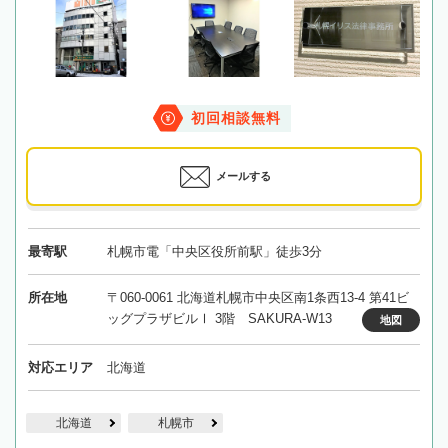
初回相談無料
メールする
最寄駅
札幌市電「中央区役所前駅」徒歩3分
所在地
〒060-0061 北海道札幌市中央区南1条西13-4 第41ビ
ッグプラザビルⅠ 3階 SAKURA-W13
地図
対応エリア
北海道
北海道
札幌市