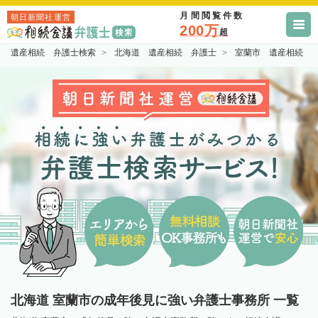
月間閲覧件数
朝日新聞社運営
200万
超
遺産相続 弁護士検索
北海道 遺産相続 弁護士
室蘭市 遺産相続 
北海道 室蘭市の成年後見に強い弁護士事務所 一覧