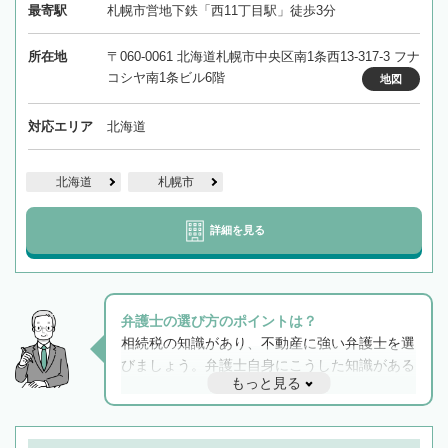
最寄駅
札幌市営地下鉄「西11丁目駅」徒歩3分
所在地
〒060-0061 北海道札幌市中央区南1条西13-317-3 フナ
コシヤ南1条ビル6階
地図
対応エリア
北海道
北海道
札幌市
詳細を見る
弁護士の選び方のポイントは？
相続税の知識があり、不動産に強い弁護士を選
びましょう。弁護士自身にこうした知識がある
もっと見る
と他士業との連携もスムーズに進み、トラブル
解決のみならず相続をトータルで任せることが
できます。また、相続は感情がからむ分野なの