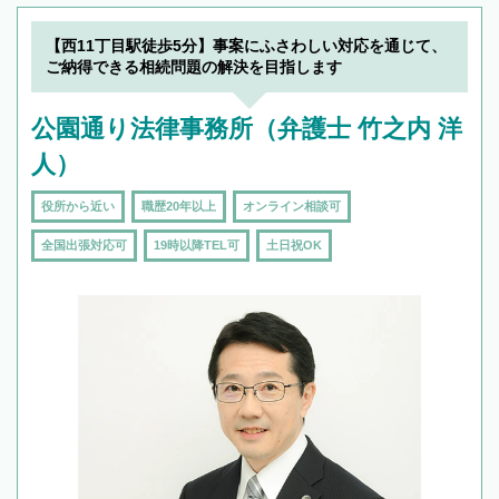
【西11丁目駅徒歩5分】事案にふさわしい対応を通じて、
ご納得できる相続問題の解決を目指します
公園通り法律事務所（弁護士 竹之内 洋
人）
役所から近い
職歴20年以上
オンライン相談可
全国出張対応可
19時以降TEL可
土日祝OK