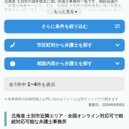
北海道 士別市の成年後見に強い弁護士事務所一覧です。相続会議の
「弁護士検索サービス」では、北海道 士別市の成年後見に強い弁護士
事務所を一覧で見ることが出来ます。相続のトラブルやお悩みを抱えて
もっと見る
いる方は一度近隣の弁護士に相談してみましょう。
さらに条件を絞り込む
市区町村から
弁護士を探す
相談内容から
弁護士を探す
4
1~4
全
件中
件を表示
各事務所の詳細情報とお問い合わせフォームは別ウィンドウで開きます
更新日：2026年8月8日
北海道 士別市近隣エリア・全国オンライン対応可で相
続対応可能な弁護士事務所