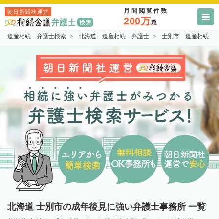
月間閲覧件数
朝日新聞社運営
200万
超
遺産相続 弁護士検索
北海道 遺産相続 弁護士
士別市 遺産相続 
北海道 士別市の成年後見に強い弁護士事務所 一覧