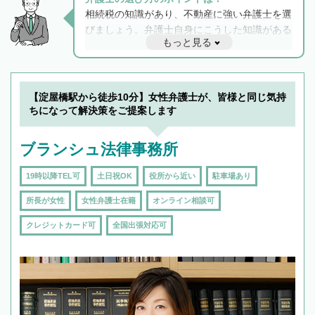
相続税の知識があり、不動産に強い弁護士を選
びましょう。弁護士自身にこうした知識がある
もっと見る
と他士業との連携もスムーズに進み、トラブル
解決のみならず相続をトータルで任せることが
できます。また、相続は感情がからむ分野なの
でフィーリングも重要です。実際に電話や面談
【淀屋橋駅から徒歩10分】女性弁護士が、皆様と同じ気持
で複数の弁護士と会話をしてウマが合う方に依
ちになって解決策をご提案します
頼をするのがおすすめです。
ブランシュ法律事務所
19時以降TEL可
土日祝OK
役所から近い
駐車場あり
所長が女性
女性弁護士在籍
オンライン相談可
クレジットカード可
全国出張対応可