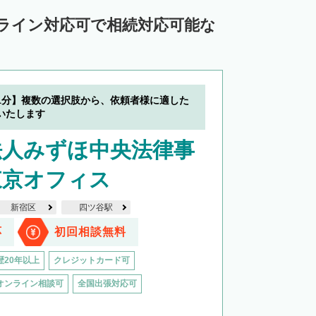
中川郡池田町
中川郡豊頃町
ンライン対応可で相続対応可能な
苫前郡羽幌町
苫前郡初山別村
谷郡猿払村
枝幸郡浜頓別町
利尻郡利尻富士町
網走郡美幌町
1分】複数の選択肢から、依頼者様に適した
里郡小清水町
常呂郡訓子府町
いたします
紋別郡滝上町
紋別郡興部町
法人みずほ中央法律事
沙流郡日高町
沙流郡平取町
新冠郡新冠町
東京オフィス
河東郡音更町
河東郡士幌町
新宿区
四ツ谷駅
河西郡更別村
広尾郡大樹町
応
初回相談無料
路郡釧路町
厚岸郡厚岸町
厚岸郡浜中町
歴20年以上
クレジットカード可
野付郡別海町
標津郡中標津町
オンライン相談可
全国出張対応可