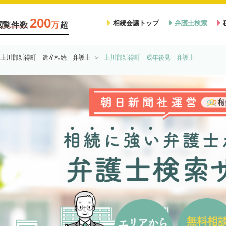
200
相続会議トップ
弁護士検索
閲覧件数
万
超
上川郡新得町 遺産相続 弁護士
上川郡新得町 成年後見 弁護士