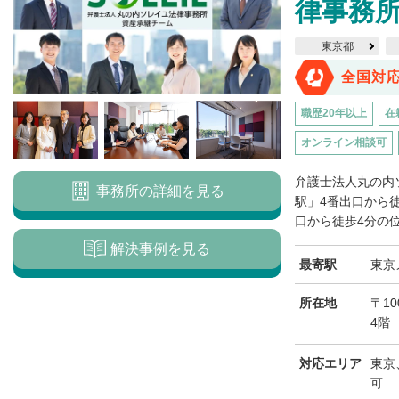
律事務
東京都
全国対
職歴20年以上
在
オンライン相談可
弁護士法人丸の内
事務所の詳細を見る
駅」4番出口から
口から徒歩4分の位
解決事例を見る
最寄駅
東京
所在地
〒10
4階
対応エリア
東京
可