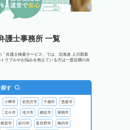
弁護士事務所 一覧
の「弁護士検索サービス」では、北海道 上川郡新
のトラブルやお悩みを抱えている方は一度近隣の弁
を探す
小樽市
岩見沢市
千歳市
恵庭市
北斗市
滝川市
網走市
留萌市
根室市
砂川市
富良野市
稚内市