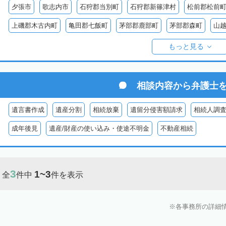
夕張市
歌志内市
石狩郡当別町
石狩郡新篠津村
松前郡松前
上磯郡木古内町
亀田郡七飯町
茅部郡鹿部町
茅部郡森町
山
檜山郡上ノ国町
檜山郡厚沢部町
爾志郡乙部町
奥尻郡奥尻町
もっと見る
島牧郡島牧村
寿都郡寿都町
寿都郡黒松内町
磯谷郡蘭越町
虻田郡真狩村
虻田郡留寿都村
虻田郡喜茂別町
虻田郡京極町
相談内容から
弁護士
岩内郡共和町
岩内郡岩内町
二海郡八雲町
古宇郡泊村
古宇
遺言書作成
遺産分割
相続放棄
遺留分侵害額請求
相続人調
余市郡仁木町
余市郡余市町
余市郡赤井川村
空知郡南幌町
成年後見
遺産/財産の使い込み・使途不明金
不動産相続
空知郡上富良野町
空知郡中富良野町
空知郡南富良野町
夕張郡
樺戸郡月形町
樺戸郡浦臼町
樺戸郡新十津川町
雨竜郡妹背牛町
3
1~3
全
件中
件を表示
雨竜郡北竜町
雨竜郡沼田町
勇払郡占冠村
勇払郡厚真町
勇
上川郡東神楽町
上川郡鷹栖町
上川郡当麻町
上川郡比布町
各事務所の詳細
上川
上川郡美瑛町
上川郡和寒町
上川郡剣淵町
上川郡下川町