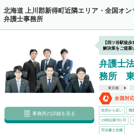
中川郡美深町
中川郡音威子府村
中川郡中川町
中川郡幕別町
北海道 上川郡新得町近隣エリア・全国オ
雨竜郡幌加内町
増毛郡増毛町
留萌郡小平町
苫前郡苫前町
弁護士事務所
天塩郡遠別町
天塩郡天塩町
天塩郡豊富町
天塩郡幌延町
宗
枝幸郡中頓別町
枝幸郡枝幸町
礼文郡礼文町
利尻郡利尻町
【四ツ谷駅徒歩
網走郡津別町
網走郡大空町
斜里郡斜里町
斜里郡清里町
斜
解決策をご提案
常呂郡置戸町
常呂郡佐呂間町
紋別郡遠軽町
紋別郡湧別町
弁護士
紋別郡西興部村
紋別郡雄武町
有珠郡壮瞥町
白老郡白老町
務所 
浦河郡浦河町
様似郡様似町
幌泉郡えりも町
日高郡新ひだか町
東京都
河東郡上士幌町
河東郡鹿追町
河西郡芽室町
河西郡中札内村
全国対
広尾郡広尾町
足寄郡足寄町
足寄郡陸別町
十勝郡浦幌町
釧
役所から近い
職
事務所の詳細を見る
川上郡標茶町
川上郡弟子屈町
阿寒郡鶴居村
白糠郡白糠町
19時以降TEL可
標津郡標津町
目梨郡羅臼町
司法書士在籍