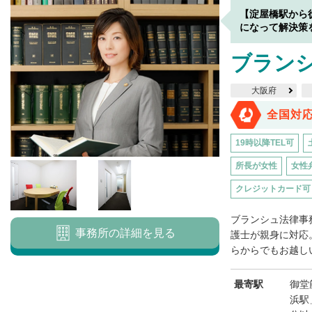
【淀屋橋駅から
になって解決策
ブラン
大阪府
全国対
19時以降TEL可
所長が女性
女性
クレジットカード可
ブランシュ法律事
事務所の詳細を見る
護士が親身に対応
らからでもお越しい
最寄駅
御堂
浜駅