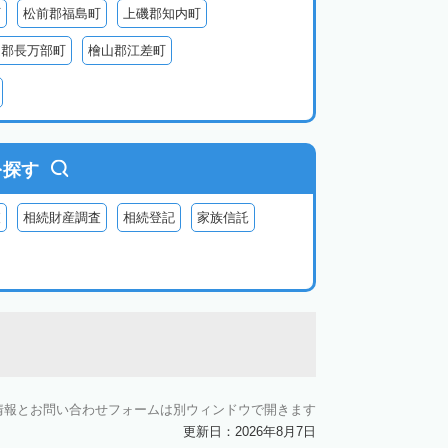
町
松前郡福島町
上磯郡知内町
越郡長万部町
檜山郡江差町
瀬棚郡今金町
久遠郡せたな町
虻田郡ニセコ町
虻田郡倶知安町
虻田郡豊浦町
虻田郡洞爺湖町
を探す
郡神恵内村
古平郡古平町
積丹郡積丹町
査
相続財産調査
相続登記
家族信託
空知郡奈井江町
空知郡上砂川町
由仁町
夕張郡長沼町
夕張郡栗山町
雨竜郡秩父別町
雨竜郡雨竜町
払郡安平町
勇払郡むかわ町
上川郡愛別町
上川郡上川町
上川郡東川町
情報とお問い合わせフォームは別ウィンドウで開きます
郡新得町
上川郡清水町
中川郡本別町
更新日：2026年8月7日