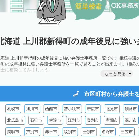
北海道 上川郡新得町の成年後見に強い
北海道 上川郡新得町の成年後見に強い弁護士事務所一覧です。相続会議
得町の成年後見に強い弁護士事務所を一覧で見ることが出来ます。相続
護士に相談してみましょう。
もっと見る
市区町村から
弁護士
札幌市
旭川市
函館市
苫小牧市
帯広市
北見市
釧路市
北広島市
石狩市
伊達市
江別市
登別市
室蘭市
深川市
美唄市
芦別市
赤平市
紋別市
士別市
名寄市
三笠市