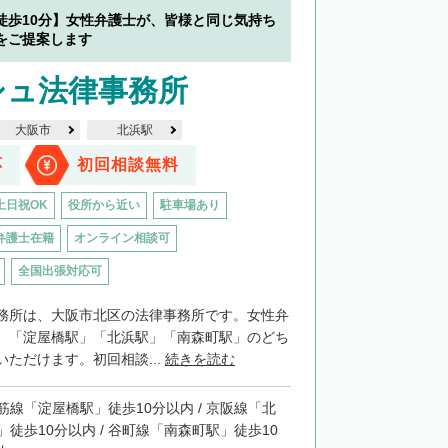
徒歩10分】女性弁護士が、皆様と同じ気持ち
をご提案します
シュ法律事務所
大阪市
北浜駅
応
初回相談無料
土日祝OK
役所から近い
駐車場あり
弁護士在籍
オンライン相談可
全国出張対応可
務所は、大阪市北区の法律事務所です。女性弁
。「淀屋橋駅」「北浜駅」「南森町駅」のどち
ただけます。初回相談...
続きを読む
筋線「淀屋橋駅」徒歩10分以内 / 京阪線「北
」徒歩10分以内 / 谷町線「南森町駅」徒歩10