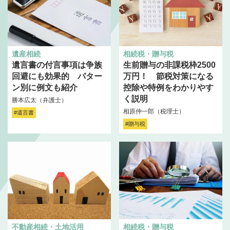
遺産相続
相続税・贈与税
遺言書の付言事項は争族
生前贈与の非課税枠2500
回避にも効果的 パター
万円！ 節税対策になる
ン別に例文も紹介
控除や特例をわかりやす
く説明
勝本広太（弁護士）
相原仲一郎（税理士）
#遺言書
#贈与税
不動産相続・土地活用
相続税・贈与税