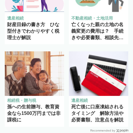
遺産相続
不動産相続・土地活用
財産目録の書き方 ひな
亡くなった親の土地の名
型付きでわかりやすく税
義変更の費用は？ 手続
理士が解説
きや必要書類、相談先に
ついても解説
相続税・贈与税
遺産相続
孫への生前贈与、教育資
死亡後に口座凍結される
金なら1500万円までは非
タイミング 解除方法や
課税に
必要書類、注意点を解説
Recommended by