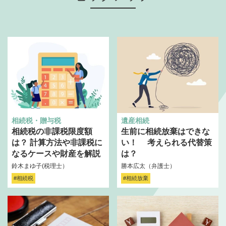
相続税・贈与税
遺産相続
相続税の非課税限度額
生前に相続放棄はできな
は？ 計算方法や非課税に
い！ 考えられる代替策
なるケースや財産を解説
は？
鈴木まゆ子(税理士）
勝本広太（弁護士）
#相続税
#相続放棄