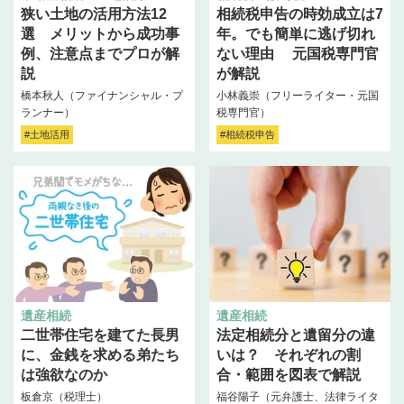
狭い土地の活用方法12
相続税申告の時効成立は7
選 メリットから成功事
年。でも簡単に逃げ切れ
例、注意点までプロが解
ない理由 元国税専門官
説
が解説
橋本秋人（ファイナンシャル・プ
小林義崇（フリーライター・元国
ランナー）
税専門官）
#土地活用
#相続税申告
遺産相続
遺産相続
二世帯住宅を建てた長男
法定相続分と遺留分の違
に、金銭を求める弟たち
いは？ それぞれの割
は強欲なのか
合・範囲を図表で解説
板倉京（税理士）
福谷陽子（元弁護士、法律ライタ