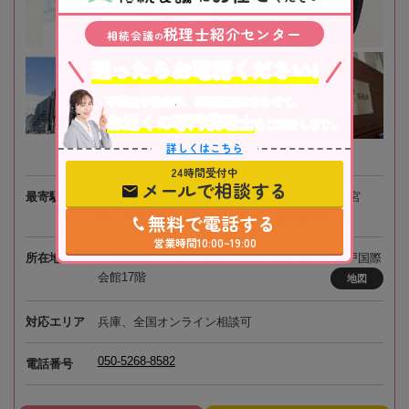
税理士紹介センター
相続会議
の
迷ったらお電話ください!
不動産や株式等、相続資産に合わせて、
お近くの専門税理士
をご紹介します。
詳しくはこちら
24時間受付中
メールで相談する
最寄駅
JR「三ノ宮駅」 / 阪急電鉄・阪神電鉄「神戸三宮
駅」 / 神戸市営地下鉄「三宮駅」各徒歩3分
無料で電話する
営業時間10:00~19:00
所在地
〒651-0087 兵庫県神戸市中央区御幸通8-1-6 神戸国際
会館17階
地図
対応エリア
兵庫、全国オンライン相談可
050-5268-8582
電話番号