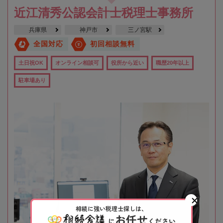
近江清秀公認会計士税理士事務所
兵庫県
神戸市
三ノ宮駅
全国対応
初回相談無料
土日祝OK
オンライン相談可
役所から近い
職歴20年以上
駐車場あり
相続に強い税理士探しは、
お任せ
に
ください