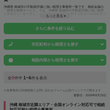
沖縄県 南城市の不動産評価に強い税理士事務所一覧です。相続会議の
「税理士検索サービス」では、沖縄県 南城市の不動産評価に強い税理
士事務所を一覧で見ることが出来ます。相続に関する税金や特例制度の
もっと見る
ことは一度近隣の税理士に相談してみましょう。
さらに条件を絞り込む
市区町村から
税理士を探す
相談内容から
税理士を探す
6
1~6
全
件中
件を表示
各事務所の詳細情報とお問い合わせフォームは別ウィンドウで開きます
更新日：2026年8月10日
沖縄 南城市近隣エリア・全国オンライン対応可で相続
対応可能な税理士事務所