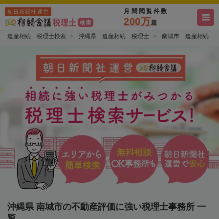
月間閲覧件数
朝日新聞社運営
200万
超
遺産相続 税理士検索
沖縄県 遺産相続 税理士
南城市 遺産相続 
沖縄県 南城市の不動産評価に強い税理士事務所 一
覧