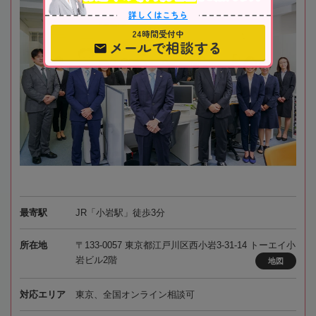
詳しくはこちら
24時間受付中
メールで相談する
最寄駅
JR「小岩駅」徒歩3分
所在地
〒133-0057 東京都江戸川区西小岩3-31-14 トーエイ小
岩ビル2階
地図
対応エリア
東京、全国オンライン相談可