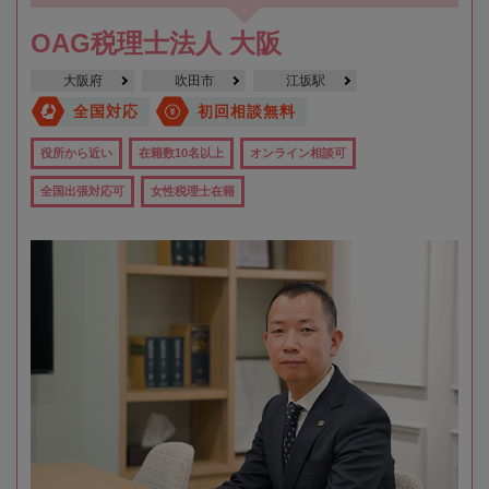
OAG税理士法人 大阪
大阪府
吹田市
江坂駅
全国対応
初回相談無料
役所から近い
在籍数10名以上
オンライン相談可
全国出張対応可
女性税理士在籍