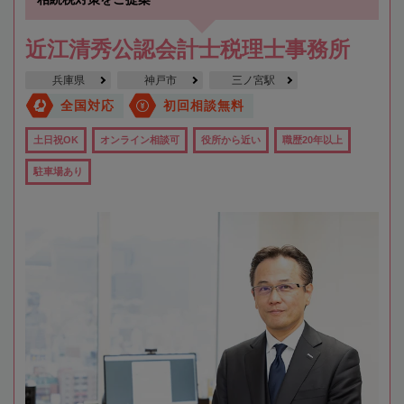
近江清秀公認会計士税理士事務所
兵庫県
神戸市
三ノ宮駅
全国対応
初回相談無料
土日祝OK
オンライン相談可
役所から近い
職歴20年以上
駐車場あり