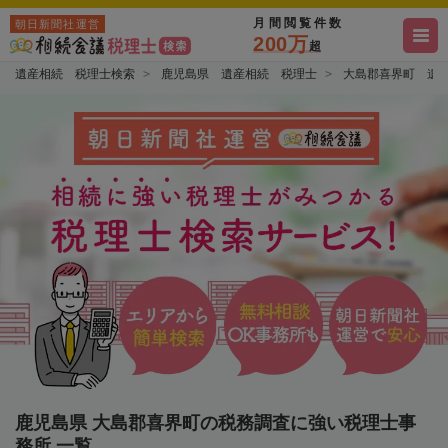
月間閲覧件数
朝日新聞社運営
200万
超
遺産相続 税理士検索
鹿児島県 遺産相続 税理士
大島郡喜界町 遺
鹿児島県 大島郡喜界町の税務調査に強い税理士事
務所 一覧