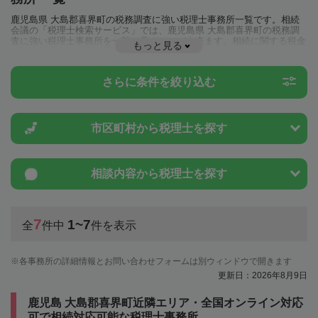
鹿児島県 大島郡喜界町の税務調査に強い税理士事務所一覧です。相続
会議の「税理士検索サービス」では、鹿児島県 大島郡喜界町の税務調
査に強い税理士事務所を一覧で見ることが出来ます。相続に関する税金
もっと見る
や特例制度のことは一度近隣の税理士に相談してみましょう。
さらに条件を絞り込む
市区町村から
税理士を探す
相談内容から
税理士を探す
7
1~7
全
件中
件を表示
各事務所の詳細情報とお問い合わせフォームは別ウィンドウで開きます
更新日：2026年8月9日
鹿児島 大島郡喜界町近隣エリア・全国オンライン対応
可で相続対応可能な税理士事務所