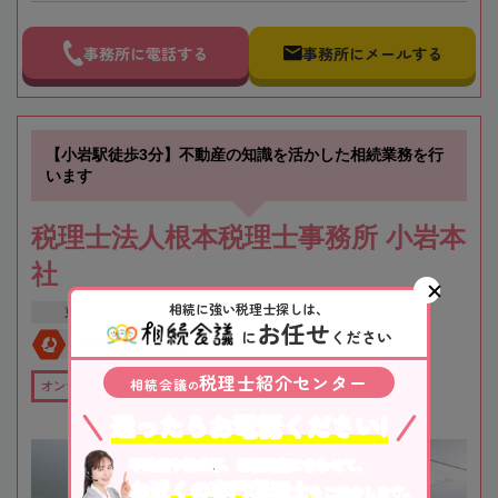
事務所に電話する
事務所にメールする
【小岩駅徒歩3分】不動産の知識を活かした相続業務を行
います
税理士法人根本税理士事務所 小岩本
社
相続に強い税理士探しは、
東京都
江戸川区
お任せ
に
ください
全国対応
初回相談無料
税理士紹介センター
相続会議
の
オンライン相談可
全国出張対応可
在籍数10名以上
迷ったらお電話ください!
不動産や株式等、相続資産に合わせて、
お近くの専門税理士
をご紹介します。