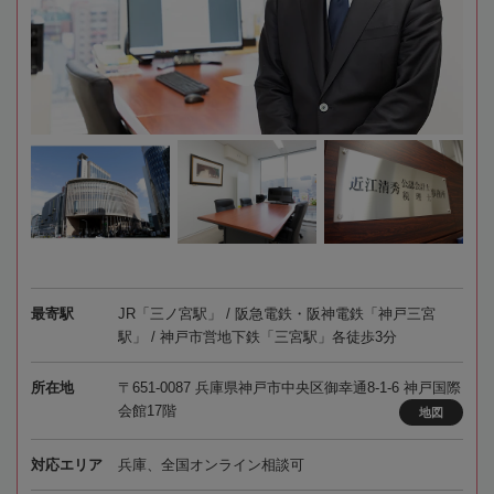
最寄駅
JR「三ノ宮駅」 / 阪急電鉄・阪神電鉄「神戸三宮
駅」 / 神戸市営地下鉄「三宮駅」各徒歩3分
所在地
〒651-0087 兵庫県神戸市中央区御幸通8-1-6 神戸国際
会館17階
地図
対応エリア
兵庫、全国オンライン相談可