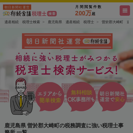
月間閲覧件数
朝日新聞社運営
200万
超
遺産相続 税理士検索
鹿児島県 遺産相続 税理士
曽於郡大崎町 遺
鹿児島県 曽於郡大崎町の税務調査に強い税理士事
務所 一覧