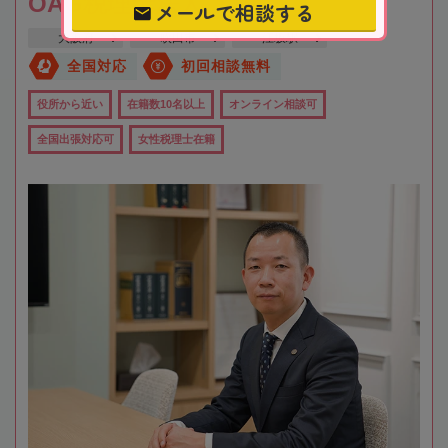
OAG税理士法人 大阪
メールで相談する
大阪府
吹田市
江坂駅
全国対応
初回相談無料
役所から近い
在籍数10名以上
オンライン相談可
全国出張対応可
女性税理士在籍