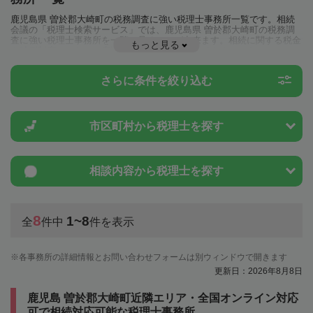
鹿児島県 曽於郡大崎町の税務調査に強い税理士事務所一覧です。相続
会議の「税理士検索サービス」では、鹿児島県 曽於郡大崎町の税務調
査に強い税理士事務所を一覧で見ることが出来ます。相続に関する税金
もっと見る
や特例制度のことは一度近隣の税理士に相談してみましょう。
さらに条件を絞り込む
市区町村から
税理士を探す
相談内容から
税理士を探す
8
1~8
全
件中
件を表示
各事務所の詳細情報とお問い合わせフォームは別ウィンドウで開きます
更新日：2026年8月8日
鹿児島 曽於郡大崎町近隣エリア・全国オンライン対応
可で相続対応可能な税理士事務所