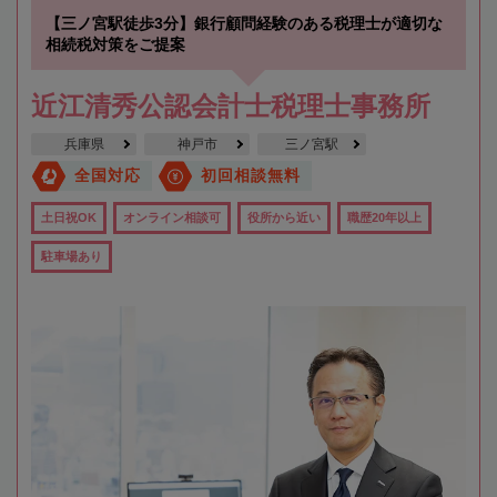
【三ノ宮駅徒歩3分】銀行顧問経験のある税理士が適切な
相続税対策をご提案
近江清秀公認会計士税理士事務所
兵庫県
神戸市
三ノ宮駅
全国対応
初回相談無料
土日祝OK
オンライン相談可
役所から近い
職歴20年以上
駐車場あり