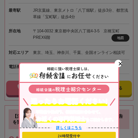
最寄駅
JR京葉線、東京メトロ「八丁堀駅」徒歩3分、都営浅
草線「宝町駅」徒歩4分
所在地
〒104-0032 東京都中央区八丁堀4-3-5 京橋宝町
PREX6階
地図
対応エリア
東京、埼玉、神奈川、千葉、全国オンライン相談可
050-5268-8565
電話番号
相続に強い税理士探しは、
お任せ
に
ください
事務所に電話する
事務所にメールする
税理士紹介センター
相続会議
の
迷ったらお電話ください!
不動産や株式等、相続資産に合わせて、
【江坂駅徒歩1分】お客様に寄り添い、確かな相続税申告
お近くの専門税理士
をご紹介します。
を実現します！
詳しくはこちら
24時間受付中