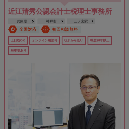
近江清秀公認会計士税理士事務所
兵庫県
神戸市
三ノ宮駅
全国対応
初回相談無料
土日祝OK
オンライン相談可
役所から近い
職歴20年以上
駐車場あり