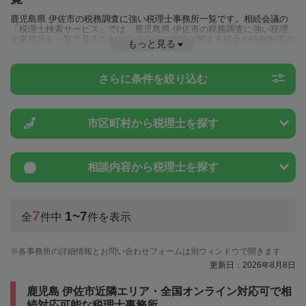
鹿児島県 伊佐市の税務調査に強い税理士事務所一覧です。相続会議の
「税理士検索サービス」では、鹿児島県 伊佐市の税務調査に強い税理
士事務所を一覧で見ることが出来ます。相続に関する税金や特例制度の
もっと見る
ことは一度近隣の税理士に相談してみましょう。
さらに条件を絞り込む
市区町村から
税理士を探す
相談内容から
税理士を探す
7
1~7
全
件中
件を表示
各事務所の詳細情報とお問い合わせフォームは別ウィンドウで開きます
更新日：2026年8月8日
鹿児島 伊佐市近隣エリア・全国オンライン対応可で相
続対応可能な税理士事務所