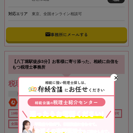
対応エリア
東京、全国オンライン相談可
事務所にメールする
【八丁堀駅徒歩3分】お客様に寄り添った、相続に自信を
もつ税理士事務所
税理士法人トゥモローズ
相続に強い税理士探しは、
お任せ
に
ください
東京都
中央区
日本橋駅
税理士紹介センター
相続会議
全国対応
初回相談無料
の
迷ったらお電話ください!
19時以降TEL可
土日祝OK
在籍数10名以上
オンライン相談可
不動産や株式等、相続資産に合わせて、
全国出張対応可
行政書士在籍
女性税理士在籍
お近くの専門税理士
をご紹介します。