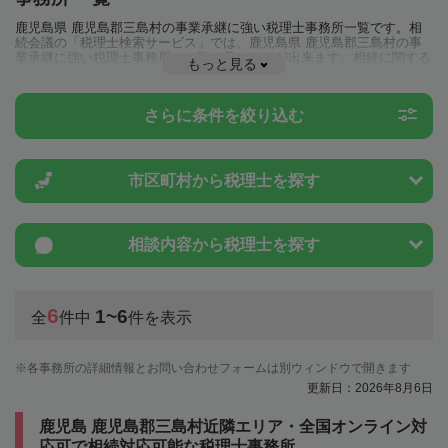
鹿児島県 鹿児島郡三島村の事業承継に強い税理士事務所一覧です。相
続会議の「税理士検索サービス」では、鹿児島県 鹿児島郡三島村の事
業承継に強い税理士事務所を一覧で見ることが出来ます。相続に関する
もっと見る
税金や特例制度のことは一度近隣の税理士に相談してみましょう。
さらに条件を絞り込む
市区町村から
税理士を探す
相談内容から
税理士を探す
6
1~6
全
件中
件を表示
各事務所の詳細情報とお問い合わせフォームは別ウィンドウで開きます
更新日：2026年8月6日
鹿児島 鹿児島郡三島村近隣エリア・全国オンライン対
応可で相続対応可能な税理士事務所