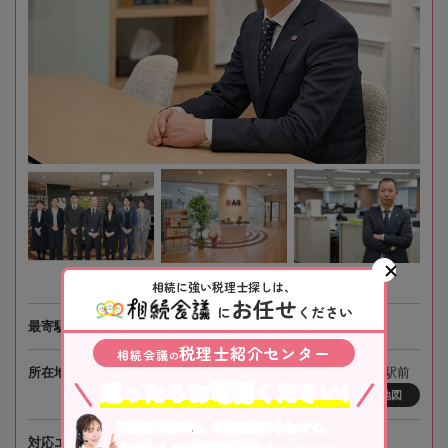
相続に強い税理士探しは、
お任せ
に
ください
最寄駅
大阪メトロ・北大阪急行電鉄「江坂駅」徒歩1分
税理士紹介センター
相続会議
の
所在地
〒564-0063 大阪府吹田市江坂町1-13-33 HF江坂駅前
迷ったらお電話ください!
ビルディング7階
地図
不動産や株式等、相続資産に合わせて、
対応エリア
大阪、全国オンライン相談可