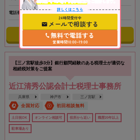
お近くの専門税理士
をご紹介します。
詳しくはこちら
電話番号
050-5447-4695
24時間受付中
メールで相談する
無料で電話する
事務所にメールする
営業時間10:00~19:00
【三ノ宮駅徒歩3分】銀行顧問経験のある税理士が適切な
相続税対策をご提案
近江清秀公認会計士税理士事務所
兵庫県
神戸市
三ノ宮駅
全国対応
初回相談無料
土日祝OK
オンライン相談可
役所から近い
職歴20年以上
駐車場あり