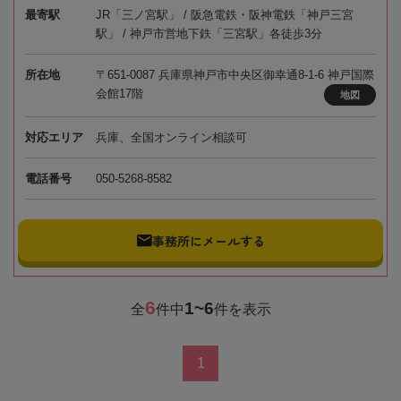
最寄駅
JR「三ノ宮駅」 / 阪急電鉄・阪神電鉄「神戸三宮
駅」 / 神戸市営地下鉄「三宮駅」各徒歩3分
所在地
〒651-0087 兵庫県神戸市中央区御幸通8-1-6 神戸国際
会館17階
地図
対応エリア
兵庫、全国オンライン相談可
電話番号
050-5268-8582
事務所にメールする
6
1~6
全
件中
件を表示
1