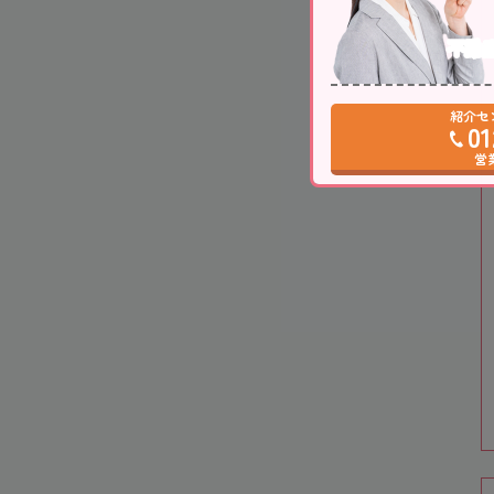
不動
紹介セ
01
営業