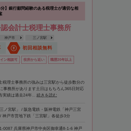
3分】銀行顧問経験のある税理士が適切な相
案
公認会計士税理士事務所
神戸市
三ノ宮駅
応
初回相談無料
イン相談可
役所から近い
職歴20年以上
士税理士事務所の強みは三宮駅から徒歩数分の
階に事務所があります土日はもちろん365日対応
実績は過去24年...
続きを読む
「三ノ宮駅」 / 阪急電鉄・阪神電鉄「神戸三宮
 / 神戸市営地下鉄「三宮駅」各徒歩3分
1-0087 兵庫県神戸市中央区御幸通8-1-6 神戸