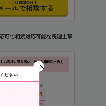
24時間受付中
メールで相談する
対応可で相続対応可能な税理士事
分】お客様に寄り添い、確かな相続税申告を
ください
士法人 大阪
吹田市
江坂駅
応
初回相談無料
籍数10名以上
オンライン相談可