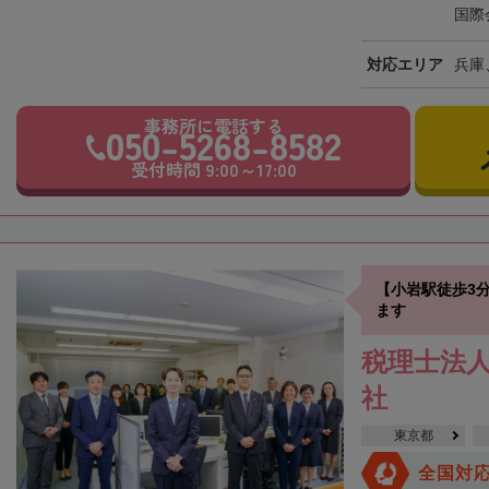
国際
対応エリア
兵庫
事務所に電話する
050-5268-8582
受付時間 9:00～17:00
【小岩駅徒歩3
ます
税理士法人
社
東京都
全国対