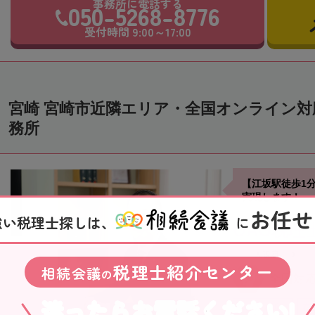
事務所に電話する
050-5268-8776
受付時間 9:00～17:00
宮崎 宮崎市近隣エリア・全国オンライン
務所
【江坂駅徒歩1
実現します！
お任せ
強い税理士探しは、
に
OAG税理
大阪府
税理士紹介センター
相続会議
の
全国対
迷ったらお電話ください!
役所から近い
在