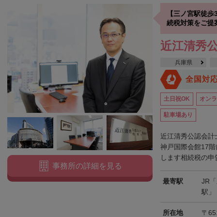
【三ノ宮駅徒歩
続税対策をご提
近江清秀
兵庫県
全国対
土日祝OK
オンラ
駐車場あり
近江清秀公認会計
神戸国際会館17
します相続税の申告
事務所の詳細を見る
最寄駅
JR
駅」
所在地
〒65