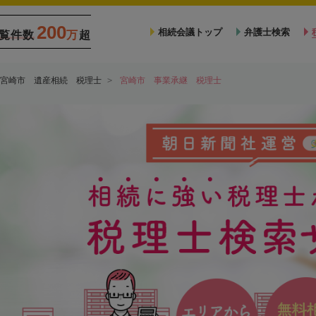
200
相続会議トップ
弁護士検索
覧件数
万
超
宮崎市 遺産相続 税理士
宮崎市 事業承継 税理士