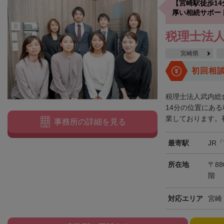
【宮崎駅徒歩1
厚い相続サポー
税理士法人
宮崎県
初回相
税理士法人武内総
14分の位置にあ
業しております。初
事務所の詳細を見る
最寄駅
JR
所在地
〒88
階
対応エリア
宮崎