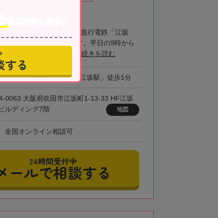
女性税理士在籍
士
をご紹介します。
大阪は、大阪メトロ・北大阪急行電鉄「江坂
の位置にある税理士法人です。平日の9時から
中
おり、土日祝日や時間外...
続きを読む
談する
メトロ・北大阪急行電鉄「江坂駅」徒歩1分
4-0063 大阪府吹田市江坂町1-13-33 HF江坂
ビルディング7階
地図
、全国オンライン相談可
24時間受付中
メールで相談する