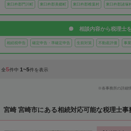
東臼杵郡門川町
東臼杵郡美郷町
東臼杵郡椎葉村
東臼杵郡諸塚
相談内容から
税理士
相続税申告
確定申告・準確定申告
生前対策
不動産評価
事
5
1~5
全
件中
件を表示
各事務所の詳細
宮崎 宮崎市にある相続対応可能な税理士事