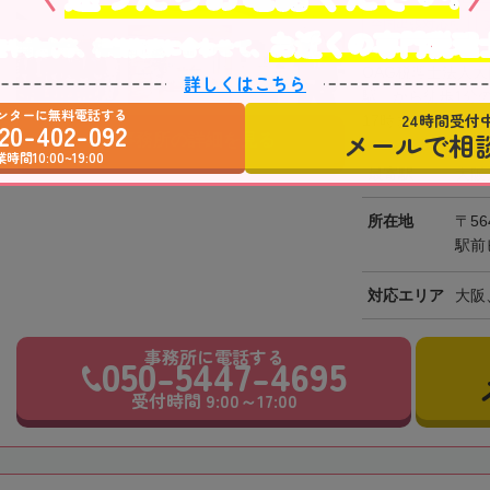
全国出張対応可
お近くの専門税理
産や株式等、相続資産に合わせて、
OAG税理士法人
詳しくはこちら
駅」から徒歩1分
ンターに無料電話する
24時間受付
17時まで営業して
20-402-092
メールで相
事務所の詳細を見る
時間10:00~19:00
最寄駅
大阪
所在地
〒56
駅前
対応エリア
大阪
事務所に電話する
050-5447-4695
受付時間 9:00～17:00