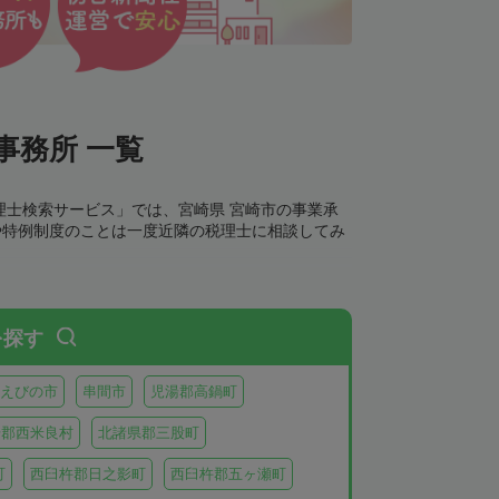
事務所 一覧
理士検索サービス」では、宮崎県 宮崎市の事業承
や特例制度のことは一度近隣の税理士に相談してみ
を探す
えびの市
串間市
児湯郡高鍋町
湯郡西米良村
北諸県郡三股町
町
西臼杵郡日之影町
西臼杵郡五ヶ瀬町