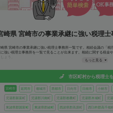
宮崎県 宮崎市の事業承継に強い税理士
宮崎県 宮崎市の事業承継に強い税理士事務所一覧です。相続会議の「税
継に強い税理士事務所を一覧で見ることが出来ます。相続に関する税金
ましょう。
もっと見る
市区町村から
税理士
宮崎市
延岡市
都城市
西都市
日向市
日南市
小林市
児湯郡新富町
児湯郡川南町
児湯郡都農町
児湯郡木城町
児
東諸県郡国富町
東諸県郡綾町
西諸県郡高原町
西臼杵郡高千穂