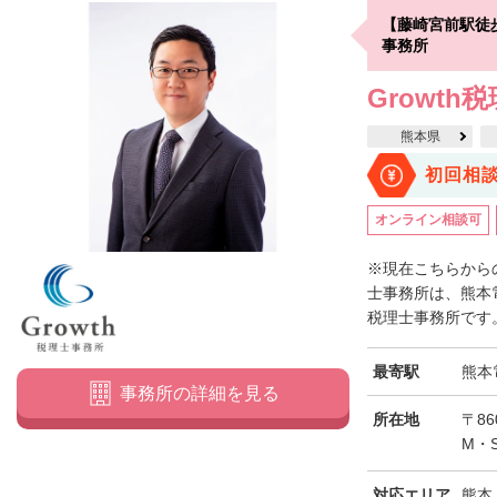
【藤崎宮前駅徒
事務所
Growth
熊本県
初回相
オンライン相談可
※現在こちらからの
士事務所は、熊本
税理士事務所です。
最寄駅
熊本
事務所の詳細を見る
所在地
〒8
M・
対応エリア
熊本