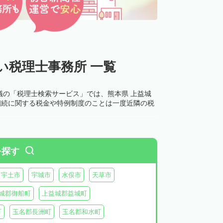
い税理士事務所 一覧
議の「税理士検索サービス」では、熊本県 上益城
相続に関する税金や特例制度のことは一度近隣の税
を探す
宇土市
宇城市
水俣市
天草市
城郡御船町
上益城郡益城町
町
玉名郡長洲町
玉名郡和水町