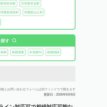
北郡津奈木町
天草郡苓北町
球磨郡湯前町
球磨郡山江村
阿蘇郡西原村
阿蘇郡小国町
阿蘇郡高森町
を探す
業承継
税務調査
生前贈与
税務相談
情報とお問い合わせフォームは別ウィンドウで開きます
更新日：2026年8月8日
ンライン対応可で相続対応可能な