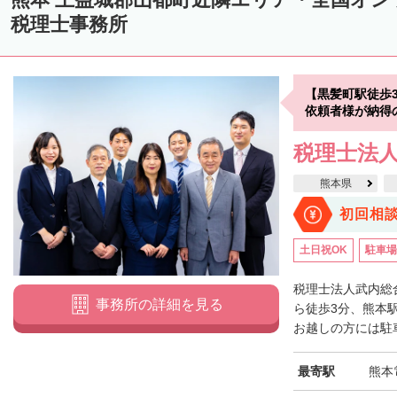
税理士事務所
【黒髪町駅徒歩
依頼者様が納得
税理士法人
熊本県
初回相
土日祝OK
駐車場
税理士法人武内総
事務所の詳細を見る
ら徒歩3分、熊本
お越しの方には駐車
最寄駅
熊本