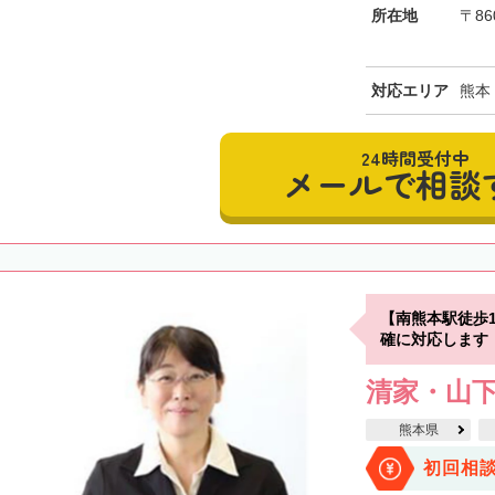
所在地
〒86
対応エリア
熊本
24時間受付中
メールで相談
【南熊本駅徒歩
確に対応します
清家・山
熊本県
初回相