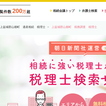
200
相続会議トップ
弁護士検索
覧件数
万
超
上益城郡山都町 遺産相続 税理士
上益城郡山都町 税務調査 税理士