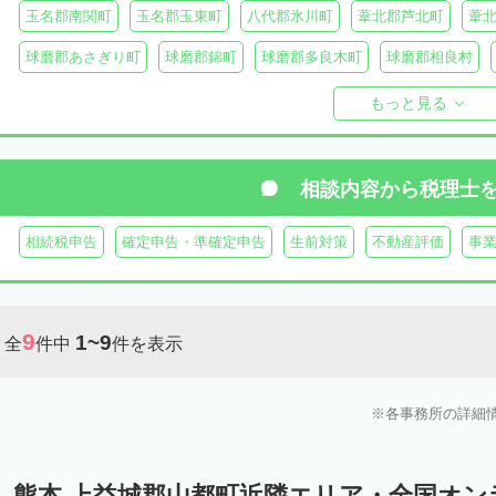
玉名郡南関町
玉名郡玉東町
八代郡氷川町
葦北郡芦北町
葦
球磨郡あさぎり町
球磨郡錦町
球磨郡多良木町
球磨郡相良村
球磨郡球磨村
球磨郡水上村
球磨郡五木村
阿蘇郡南阿蘇村
もっと見る
阿蘇郡南小国町
阿蘇郡産山村
相談内容から
税理士
相続税申告
確定申告・準確定申告
生前対策
不動産評価
事
9
1~9
全
件中
件を表示
各事務所の詳細
熊本 上益城郡山都町近隣エリア・全国オ