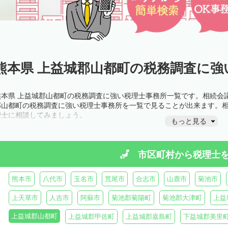
熊本県 上益城郡山都町の税務調査に強
熊本県 上益城郡山都町の税務調査に強い税理士事務所一覧です。相続会
郡山都町の税務調査に強い税理士事務所を一覧で見ることが出来ます。
理士に相談してみましょう。
もっと見る
市区町村から
税理士
熊本市
八代市
玉名市
荒尾市
合志市
山鹿市
菊池市
上天草市
人吉市
阿蘇市
菊池郡菊陽町
菊池郡大津町
上益
上益城郡山都町
上益城郡甲佐町
上益城郡嘉島町
下益城郡美里