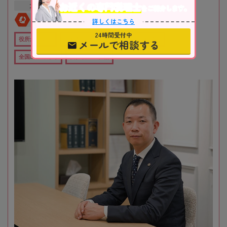
お近くの専門税理士
大阪府
吹田市
江坂駅
をご紹介します。
全国対応
初回相談無料
詳しくはこちら
24時間受付中
役所から近い
在籍数10名以上
オンライン相談可
メールで相談する
全国出張対応可
女性税理士在籍