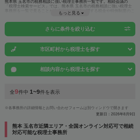
熊本県 玉名市の税務相談に強い税理士事務所一覧です。相続会議の
「税理士検索サービス」では、熊本県 玉名市の税務相談に強い税理士
事務所を一覧で見ることが出来ます。相続に関する税金や特例制度のこ
もっと見る
とは一度近隣の税理士に相談してみましょう。
さらに条件を絞り込む
市区町村から
税理士を探す
相談内容から
税理士を探す
9
1~9
全
件中
件を表示
各事務所の詳細情報とお問い合わせフォームは別ウィンドウで開きます
更新日：2026年8月9日
熊本 玉名市近隣エリア・全国オンライン対応可で相続
対応可能な税理士事務所