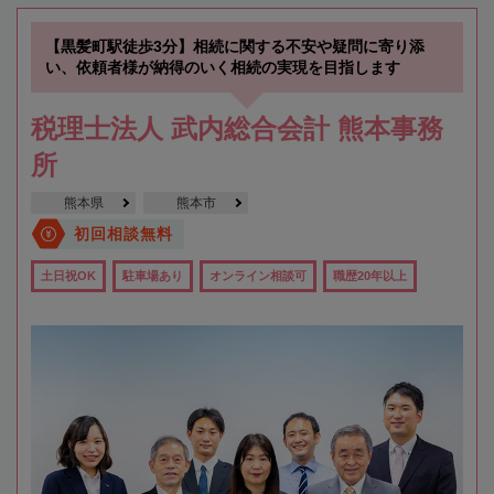
【黒髪町駅徒歩3分】相続に関する不安や疑問に寄り添
い、依頼者様が納得のいく相続の実現を目指します
税理士法人 武内総合会計 熊本事務
所
熊本県
熊本市
初回相談無料
土日祝OK
駐車場あり
オンライン相談可
職歴20年以上