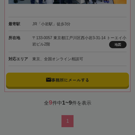
最寄駅
JR「小岩駅」徒歩3分
所在地
〒133-0057 東京都江戸川区西小岩3-31-14 トーエイ小
岩ビル2階
地図
対応エリア
東京、全国オンライン相談可
事務所にメールする
9
1~9
全
件中
件を表示
1