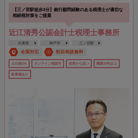
【三ノ宮駅徒歩3分】銀行顧問経験のある税理士が適切な
相続税対策をご提案
近江清秀公認会計士税理士事務所
兵庫県
神戸市
三ノ宮駅
全国対応
初回相談無料
土日祝OK
オンライン相談可
役所から近い
職歴20年以上
駐車場あり