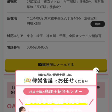
最寄駅
JR京葉線、東京メトロ「八丁堀駅」徒歩3分、都営浅
草線「宝町駅」徒歩4分
所在地
〒104-0032 東京都中央区八丁堀4-3-5 京橋宝町
PREX6階
地図
対応エリア
東京、埼玉、神奈川、千葉、全国オンライン相談可
電話番号
050-5268-8565
事務所にメールする
相続に強い税理士探しは、
お任せ
に
ください
【江坂駅徒歩1分】お客様に寄り添い、確かな相続税申告
税理士紹介センター
相続会議
の
を実現します！
迷ったらお電話ください!
OAG税理士法人 大阪
不動産や株式等、相続資産に合わせて、