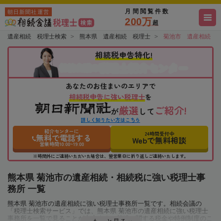
月間閲覧件数
朝日新聞社運営
200万
超
遺産相続 税理士検索
熊本県 遺産相続 税理士
菊池市 遺産相続 
相続税申告特化!
税理士紹介センター
相続会議の
あなたのお住まいのエリアで
相続税申告に強い税理士
を
厳選
ご紹介!
が
して
詳しく知りたい方はこちら
紹介センターに
24時間受付中
無料で電話する
Webで無料相談
営業時間10:00~19:00
※時間外にご連絡いただいた場合は、翌営業日に折り返しご連絡いたします。
熊本県 菊池市の遺産相続・相続税に強い税理士事
務所 一覧
熊本県 菊池市の遺産相続に強い税理士事務所一覧です。相続会議の
「税理士検索サービス」では、熊本県 菊池市の遺産相続に強い税理士
事務所を一覧で見ることが出来ます。相続に関する税金や特例制度のこ