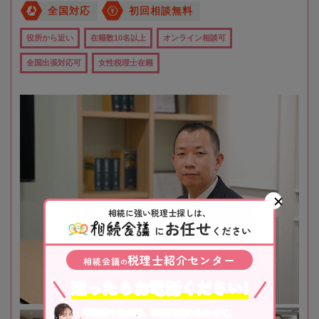
全国対応
初回相談無料
役所から近い
在籍数10名以上
オンライン相談可
全国出張対応可
女性税理士在籍
相続に強い税理士探しは、
お任せ
に
ください
税理士紹介センター
相続会議
の
迷ったらお電話ください!
不動産や株式等、相続資産に合わせて、