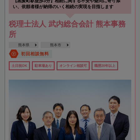
【黒髪町駅徒歩3分】相続に関する不安や疑問に寄り添
い、依頼者様が納得のいく相続の実現を目指します
税理士法人 武内総合会計 熊本事務
所
熊本県
熊本市
初回相談無料
土日祝OK
駐車場あり
オンライン相談可
職歴20年以上