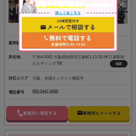
お近くの専門税理士
をご紹介します。
詳しくはこちら
24時間受付中
メールで相談する
無料で電話する
最寄駅
大阪メトロ・北大阪急行電鉄「江坂駅」徒歩1分
営業時間10:00~19:00
所在地
〒564-0063 大阪府吹田市江坂町1-13-33 HF江坂駅前
ビルディング7階
地図
対応エリア
大阪、全国オンライン相談可
050-5447-4695
電話番号
事務所に電話する
事務所にメールする