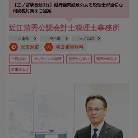
【三ノ宮駅徒歩3分】銀行顧問経験のある税理士が適切な
相続税対策をご提案
近江清秀公認会計士税理士事務所
兵庫県
神戸市
三ノ宮駅
全国対応
初回相談無料
土日祝OK
オンライン相談可
役所から近い
職歴20年以上
駐車場あり