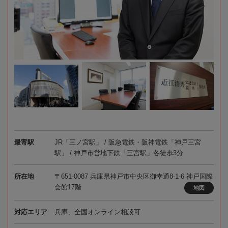
最寄駅
JR「三ノ宮駅」 / 阪急電鉄・阪神電鉄「神戸三宮
駅」 / 神戸市営地下鉄「三宮駅」各徒歩3分
所在地
〒651-0087 兵庫県神戸市中央区御幸通8-1-6 神戸国際
会館17階
地図
対応エリア
兵庫、全国オンライン相談可