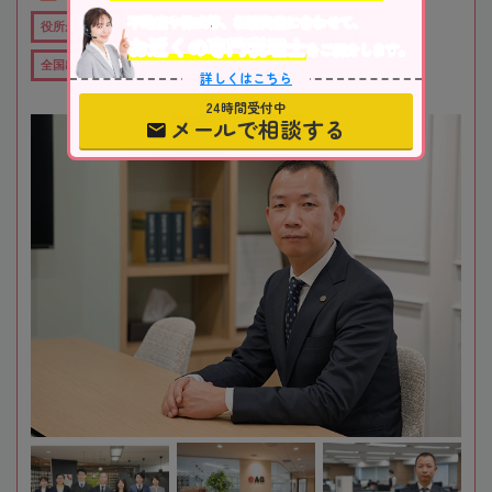
不動産や株式等、相続資産に合わせて、
役所から近い
在籍数10名以上
オンライン相談可
お近くの専門税理士
をご紹介します。
全国出張対応可
女性税理士在籍
詳しくはこちら
24時間受付中
メールで相談する