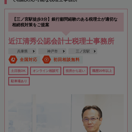
【三ノ宮駅徒歩3分】銀行顧問経験のある税理士が適切な
相続税対策をご提案
近江清秀公認会計士税理士事務所
兵庫県
神戸市
三ノ宮駅
全国対応
初回相談無料
土日祝OK
オンライン相談可
役所から近い
職歴20年以上
駐車場あり