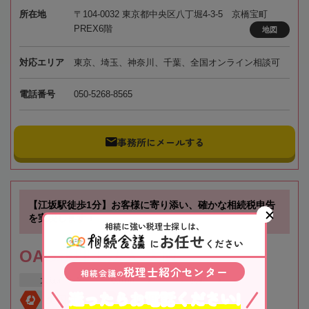
所在地
〒104-0032 東京都中央区八丁堀4-3-5 京橋宝町
PREX6階
地図
対応エリア
東京、埼玉、神奈川、千葉、全国オンライン相談可
電話番号
050-5268-8565
事務所にメールする
【江坂駅徒歩1分】お客様に寄り添い、確かな相続税申告
を実現します！
相続に強い税理士探しは、
お任せ
に
ください
OAG税理士法人 大阪
税理士紹介センター
相続会議
の
大阪府
吹田市
江坂駅
迷ったらお電話ください!
全国対応
初回相談無料