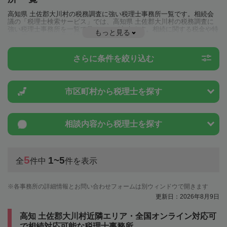
高知県 土佐郡大川村の税務調査に強い税理士事務所一覧です。相続会
議の「税理士検索サービス」では、高知県 土佐郡大川村の税務調査に
強い税理士事務所を一覧で見ることが出来ます。相続に関する税金や特
もっと見る
例制度のことは一度近隣の税理士に相談してみましょう。
さらに条件を絞り込む
市区町村から
税理士を探す
相談内容から
税理士を探す
5
1~5
全
件中
件を表示
各事務所の詳細情報とお問い合わせフォームは別ウィンドウで開きます
更新日：2026年8月9日
高知 土佐郡大川村近隣エリア・全国オンライン対応可
で相続対応可能な税理士事務所