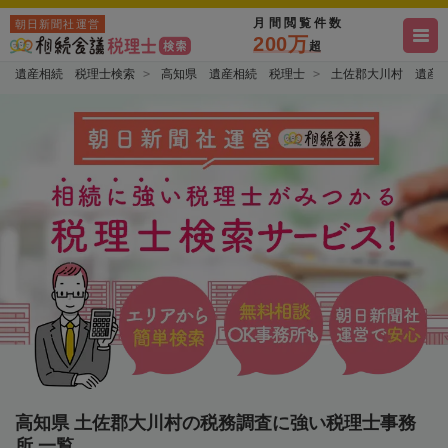
月間閲覧件数
朝日新聞社運営
200万
超
遺産相続 税理士検索
高知県 遺産相続 税理士
土佐郡大川村 遺産
高知県 土佐郡大川村の税務調査に強い税理士事務
所 一覧