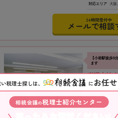
対応エリア
大阪
24時間受付中
メールで相談
【小岩駅徒歩3
ます
税理士法人
お任せ
強い税理士探しは、
に
社
東京都
税理士紹介センター
相続会議
の
全国対
迷ったらお電話ください!
オンライン相談可