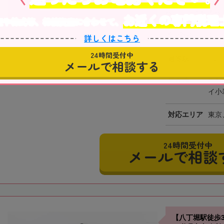
事務所の詳細を見る
税理士法人根本税
お近くの専門税理
産や株式等、相続資産に合わせて、
分にある税理士事
者が対応します。そ
詳しくはこちら
24時間受付中
最寄駅
JR
メールで相談する
所在地
〒13
イ小
対応エリア
東京
24時間受付中
メールで相談
【八丁堀駅徒歩