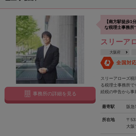
【南方駅徒歩1
な税理士事務所
スリーア
大阪府
全国対
スリーアローズ税
る税理士事務所で
続税の申告から事前
事務所の詳細を見る
最寄駅
阪急
所在地
〒53
大阪