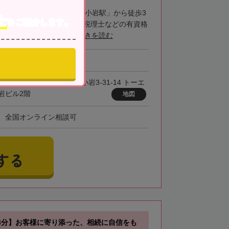
理士事務所小岩本社はJR「小岩駅」から徒歩3
士
をご紹介します。
務所です。些細な相談でも税理士などの有資格
のためしっかりとし...
続きを読む
「小岩駅」徒歩3分
3-0057 東京都江戸川区西小岩3-31-14 トーエ
岩ビル2階
地図
、全国オンライン相談可
する
3分】お客様に寄り添った、相続に自信をも