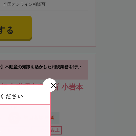
、全国オンライン相談可
する
分】不動産の知識を活かした相続業務を行い
根本税理士事務所 小岩本
ください
江戸川区
応
初回相談無料
全国出張対応可
在籍数10名以上