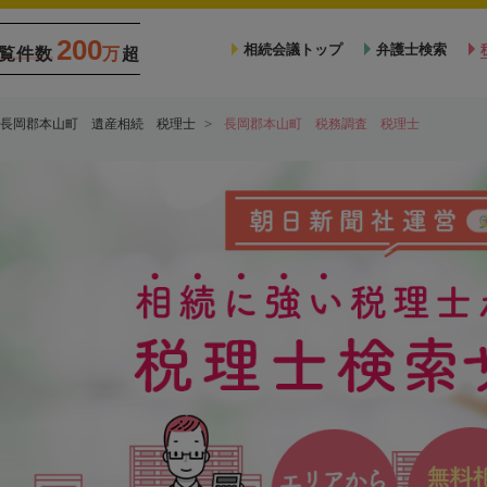
200
相続会議トップ
弁護士検索
覧件数
万
超
長岡郡本山町 遺産相続 税理士
長岡郡本山町 税務調査 税理士