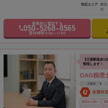
対応エリア
東京
可
事務所に電話する
050-5268-8565
受付時間 9:00～17:00
【江坂駅徒歩1
実現します！
OAG税理
大阪府
全国対
役所から近い
在