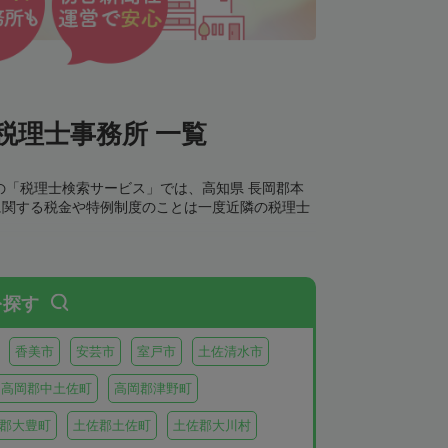
税理士事務所 一覧
の「税理士検索サービス」では、高知県 長岡郡本
に関する税金や特例制度のことは一度近隣の税理士
を探す
香美市
安芸市
室戸市
土佐清水市
高岡郡中土佐町
高岡郡津野町
郡大豊町
土佐郡土佐町
土佐郡大川村