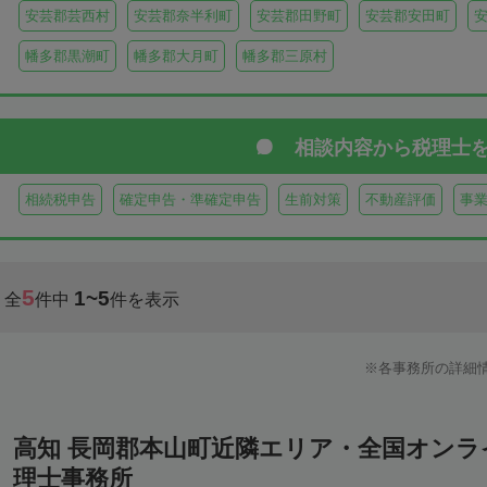
安芸郡芸西村
安芸郡奈半利町
安芸郡田野町
安芸郡安田町
幡多郡黒潮町
幡多郡大月町
幡多郡三原村
相談内容から
税理士
相続税申告
確定申告・準確定申告
生前対策
不動産評価
事
5
1~5
全
件中
件を表示
各事務所の詳細
高知 長岡郡本山町近隣エリア・全国オン
理士事務所