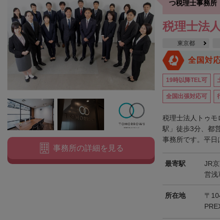
つ税理士事務所
税理士法
東京都
全国対
19時以降TEL可
全国出張対応可
税理士法人トゥモ
駅」徒歩3分、都
事務所です。平日は
事務所の詳細を見る
最寄駅
JR
営浅
所在地
〒10
PRE