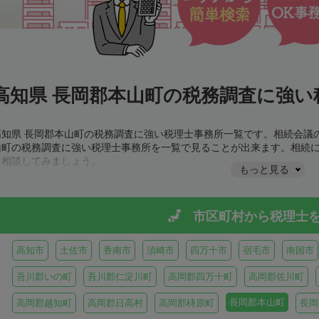
高知県 長岡郡本山町の税務調査に強い
高知県 長岡郡本山町の税務調査に強い税理士事務所一覧です。相続会議
山町の税務調査に強い税理士事務所を一覧で見ることが出来ます。相続
に相談してみましょう。
もっと見る
市区町村から
税理士
高知市
土佐市
香南市
須崎市
四万十市
宿毛市
南国市
吾川郡いの町
吾川郡仁淀川町
高岡郡四万十町
高岡郡佐川町
長岡郡本山町
高岡郡越知町
高岡郡日高村
高岡郡梼原町
長岡