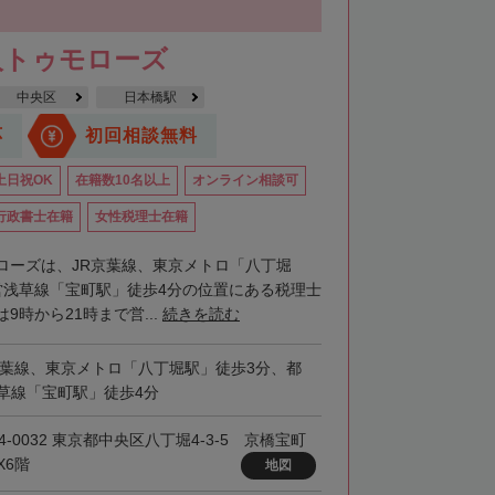
人トゥモローズ
中央区
日本橋駅
応
初回相談無料
土日祝OK
在籍数10名以上
オンライン相談可
行政書士在籍
女性税理士在籍
ローズは、JR京葉線、東京メトロ「八丁堀
営浅草線「宝町駅」徒歩4分の位置にある税理士
9時から21時まで営...
続きを読む
京葉線、東京メトロ「八丁堀駅」徒歩3分、都
草線「宝町駅」徒歩4分
4-0032 東京都中央区八丁堀4-3-5 京橋宝町
X6階
地図