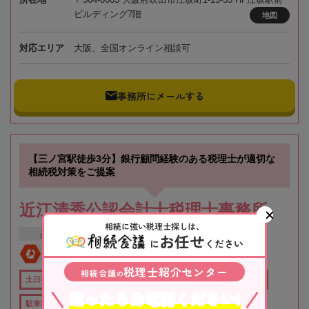
ビルディング7階
地図
対応エリア
大阪、全国オンライン相談可
事務所にメールする
【三ノ宮駅徒歩3分】銀行顧問経験のある税理士が適切な
相続税対策をご提案
近江清秀公認会計士税理士事務所
相続に強い税理士探しは、
兵庫県
神戸市
三ノ宮駅
お任せ
に
ください
全国対応
初回相談無料
税理士紹介センター
相続会議
の
土日祝OK
オンライン相談可
役所から近い
職歴20年以上
迷ったらお電話ください!
駐車場あり