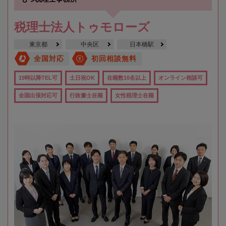
税理士法人トゥモローズ
東京都
中央区
日本橋駅
全国対応
初回相談無料
19時以降TEL可
土日祝OK
在籍数10名以上
オンライン相談可
全国出張対応可
行政書士在籍
女性税理士在籍