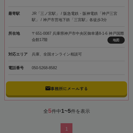
最寄駅
JR「三ノ宮駅」 / 阪急電鉄・阪神電鉄「神戸三宮
駅」 / 神戸市営地下鉄「三宮駅」各徒歩3分
所在地
〒651-0087 兵庫県神戸市中央区御幸通8-1-6 神戸国際
会館17階
地図
対応エリア
兵庫、全国オンライン相談可
電話番号
050-5268-8582
事務所にメールする
5
1~5
全
件中
件を表示
1