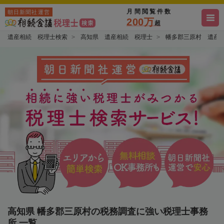
月間閲覧件数
朝日新聞社運営
200万
超
遺産相続 税理士検索
高知県 遺産相続 税理士
幡多郡三原村 遺産
高知県 幡多郡三原村の税務調査に強い税理士事務
所 一覧