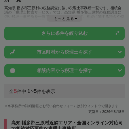
高知県 幡多郡三原村の税務調査に強い税理士事務所一覧です。相続会
議の「税理士検索サービス」では、高知県 幡多郡三原村の税務調査に
強い税理士事務所を一覧で見ることが出来ます。相続に関する税金や特
もっと見る
例制度のことは一度近隣の税理士に相談してみましょう。
さらに条件を絞り込む
市区町村から
税理士を探す
相談内容から
税理士を探す
5
1~5
全
件中
件を表示
各事務所の詳細情報とお問い合わせフォームは別ウィンドウで開きます
更新日：2026年8月8日
高知 幡多郡三原村近隣エリア・全国オンライン対応可
で相続対応可能な税理士事務所