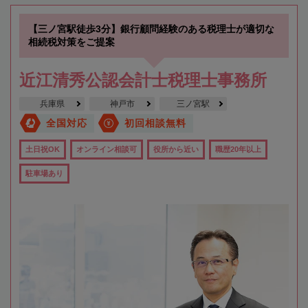
【三ノ宮駅徒歩3分】銀行顧問経験のある税理士が適切な
相続税対策をご提案
近江清秀公認会計士税理士事務所
兵庫県
神戸市
三ノ宮駅
全国対応
初回相談無料
土日祝OK
オンライン相談可
役所から近い
職歴20年以上
駐車場あり