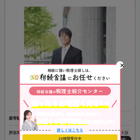
相続に強い税理士探しは、
お任せ
に
ください
税理士紹介センター
相続会議
の
迷ったらお電話ください!
不動産や株式等、相続資産に合わせて、
最寄駅
阪急電鉄「南方駅」徒歩1分
お近くの専門税理士
をご紹介します。
詳しくはこちら
所在地
〒532-0011 大阪府大阪市淀川区西中島3-15-7 新大阪
24時間受付中
プリンスビル4階
地図