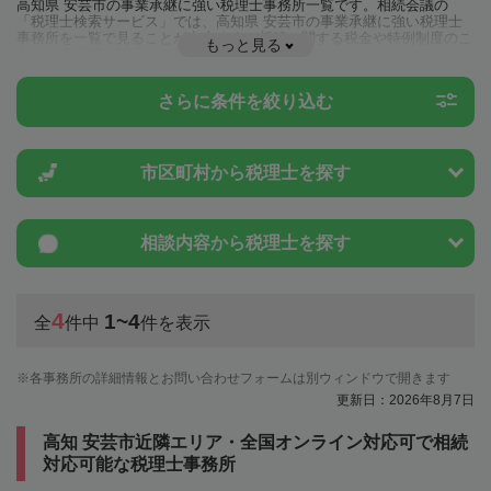
高知県 安芸市の事業承継に強い税理士事務所一覧です。相続会議の
「税理士検索サービス」では、高知県 安芸市の事業承継に強い税理士
事務所を一覧で見ることが出来ます。相続に関する税金や特例制度のこ
もっと見る
とは一度近隣の税理士に相談してみましょう。
さらに条件を絞り込む
市区町村から
税理士を探す
相談内容から
税理士を探す
4
1~4
全
件中
件を表示
各事務所の詳細情報とお問い合わせフォームは別ウィンドウで開きます
更新日：2026年8月7日
高知 安芸市近隣エリア・全国オンライン対応可で相続
対応可能な税理士事務所