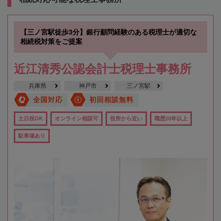
【三ノ宮駅徒歩3分】銀行顧問経験のある税理士が適切な
相続税対策をご提案
近江清秀公認会計士税理士事務所
兵庫県
神戸市
三ノ宮駅
全国対応
初回相談無料
土日祝OK
オンライン相談可
役所から近い
職歴20年以上
駐車場あり