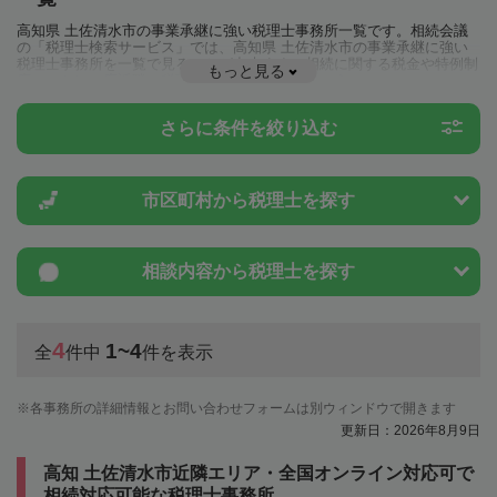
高知県 土佐清水市の事業承継に強い税理士事務所一覧です。相続会議
の「税理士検索サービス」では、高知県 土佐清水市の事業承継に強い
税理士事務所を一覧で見ることが出来ます。相続に関する税金や特例制
もっと見る
度のことは一度近隣の税理士に相談してみましょう。
さらに条件を絞り込む
市区町村から
税理士を探す
相談内容から
税理士を探す
4
1~4
全
件中
件を表示
各事務所の詳細情報とお問い合わせフォームは別ウィンドウで開きます
更新日：2026年8月9日
高知 土佐清水市近隣エリア・全国オンライン対応可で
相続対応可能な税理士事務所