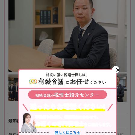
相続に強い税理士探しは、
お任せ
に
ください
税理士紹介センター
相続会議
の
迷ったらお電話ください!
不動産や株式等、相続資産に合わせて、
最寄駅
大阪メトロ・北大阪急行電鉄「江坂駅」徒歩1分
お近くの専門税理士
をご紹介します。
詳しくはこちら
所在地
〒564-0063 大阪府吹田市江坂町1-13-33 HF江坂駅前