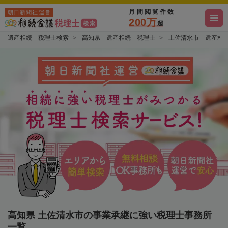
月間閲覧件数
朝日新聞社運営
200万
超
遺産相続 税理士検索
高知県 遺産相続 税理士
土佐清水市 遺産相
高知県 土佐清水市の事業承継に強い税理士事務所
一覧