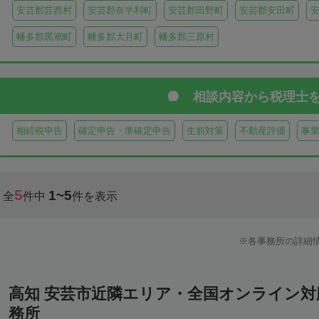
安芸郡芸西村
安芸郡奈半利町
安芸郡田野町
安芸郡安田町
幡多郡黒潮町
幡多郡大月町
幡多郡三原村
相談内容から
税理士
相続税申告
確定申告・準確定申告
生前対策
不動産評価
事
5
1~5
全
件中
件を表示
各事務所の詳細
高知 安芸市近隣エリア・全国オンライン
務所