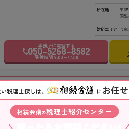
所在地
〒65
国際
対応エリア
兵庫
事務所に電話する
050-5268-8582
受付時間 9:00～17:00
お任せ
【江坂駅徒歩1
強い税理士探しは、
に
実現します！
OAG税理
税理士紹介センター
相続会議
の
大阪府
迷ったらお電話ください!
全国対