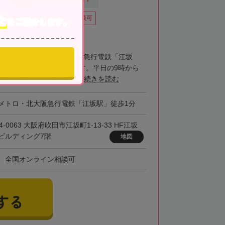
士
籍数10名以上
オンライン相談可
をご紹介します。
女性税理士在籍
大阪は、大阪メトロ・北大阪急行電鉄「江坂
の位置にある税理士法人です。平日の9時から
おり、土日祝日や時間外...
続きを読む
メトロ・北大阪急行電鉄「江坂駅」徒歩1分
4-0063 大阪府吹田市江坂町1-13-33 HF江坂
ビルディング7階
地図
、全国オンライン相談可
する