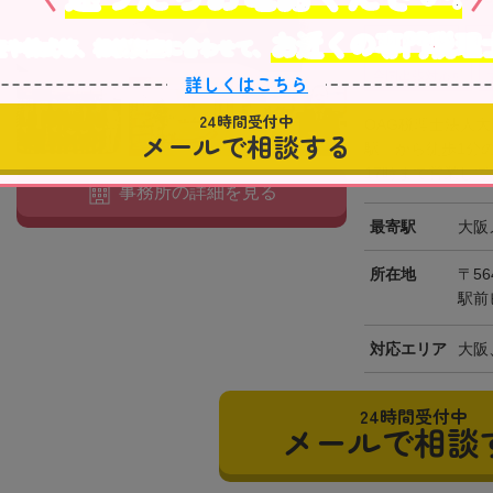
お近くの専門税理
役所から近い
在
産や株式等、相続資産に合わせて、
全国出張対応可
詳しくはこちら
24時間受付中
OAG税理士法人
メールで相談する
駅」から徒歩1分
17時まで営業して
事務所の詳細を見る
最寄駅
大阪
所在地
〒56
駅前
対応エリア
大阪
24時間受付中
メールで相談