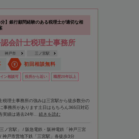
3分】銀行顧問経験のある税理士が適切な相
案
公認会計士税理士事務所
神戸市
三ノ宮駅
応
初回相談無料
イン相談可
役所から近い
職歴20年以上
士税理士事務所の強みは三宮駅から徒歩数分の
階に事務所があります土日はもちろん365日対応
実績は過去24年...
続きを読む
「三ノ宮駅」 / 阪急電鉄・阪神電鉄「神戸三宮
 / 神戸市営地下鉄「三宮駅」各徒歩3分