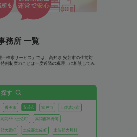
事務所 一覧
理士検索サービス」では、高知県 安芸市の生前対
や特例制度のことは一度近隣の税理士に相談してみ
を探す
安芸市
香美市
室戸市
土佐清水市
高岡郡中土佐町
高岡郡津野町
岡郡大豊町
土佐郡土佐町
土佐郡大川村