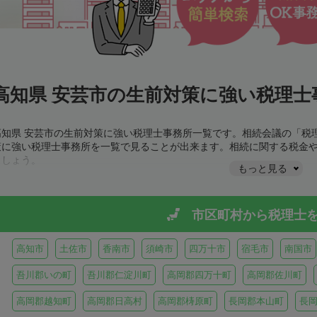
高知県 安芸市の生前対策に強い税理士
高知県 安芸市の生前対策に強い税理士事務所一覧です。相続会議の「税
策に強い税理士事務所を一覧で見ることが出来ます。相続に関する税金
ましょう。
もっと見る
市区町村から
税理士
高知市
土佐市
香南市
須崎市
四万十市
宿毛市
南国市
吾川郡いの町
吾川郡仁淀川町
高岡郡四万十町
高岡郡佐川町
高岡郡越知町
高岡郡日高村
高岡郡梼原町
長岡郡本山町
長