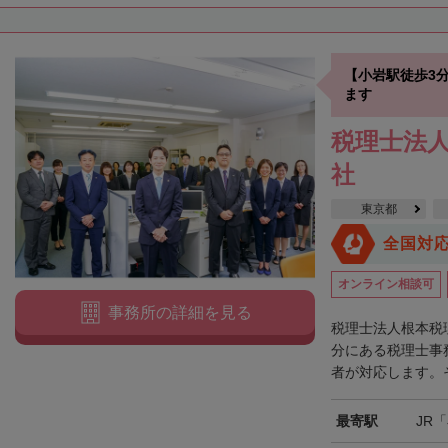
【小岩駅徒歩3
ます
税理士法人
社
東京都
全国対
オンライン相談可
事務所の詳細を見る
税理士法人根本税
分にある税理士事
者が対応します。そ
最寄駅
JR