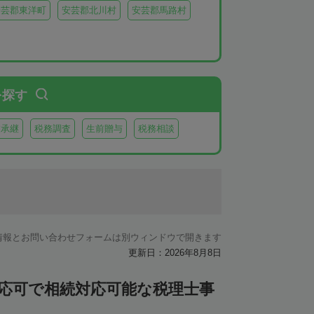
安芸郡東洋町
安芸郡北川村
安芸郡馬路村
を探す
業承継
税務調査
生前贈与
税務相談
情報とお問い合わせフォームは別ウィンドウで開きます
更新日：2026年8月8日
対応可で相続対応可能な税理士事