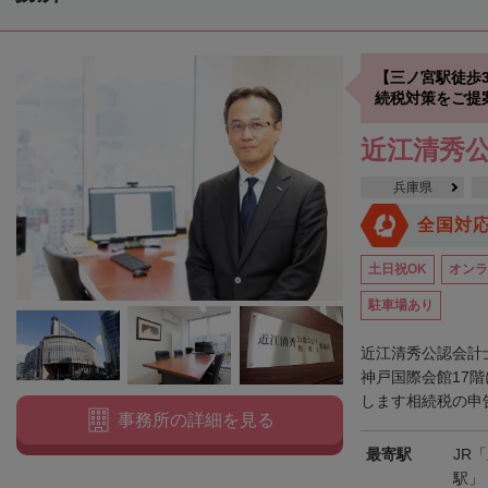
【三ノ宮駅徒歩
続税対策をご提
近江清秀
兵庫県
全国対
土日祝OK
オンラ
駐車場あり
近江清秀公認会計
神戸国際会館17
します相続税の申告
事務所の詳細を見る
最寄駅
JR
駅」