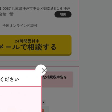
1-0087 兵庫県神戸市中央区御幸通8-1-6 神戸
会館17階
地図
、全国オンライン相談可
24時間受付中
メールで相談する
分】お客様に寄り添い、確かな相続税申告を
ください
士法人 大阪
吹田市
江坂駅
応
初回相談無料