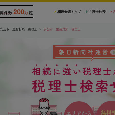
200
相続会議トップ
弁護士検索
覧件数
万
超
安芸市 遺産相続 税理士
安芸市 生前対策 税理士