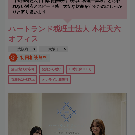
【天神橋筋六丁目駅徒歩5分】既存の税理士業界にとらわ
れない対応とスピード感｜大切な財産を守るためにしっか
りと寄り添います
ハートランド税理士法人 本社天六
オフィス
大阪府
大阪市
初回相談無料
全国出張対応可
役所から近い
19時以降TEL可
在籍数10名以上
オンライン相談可