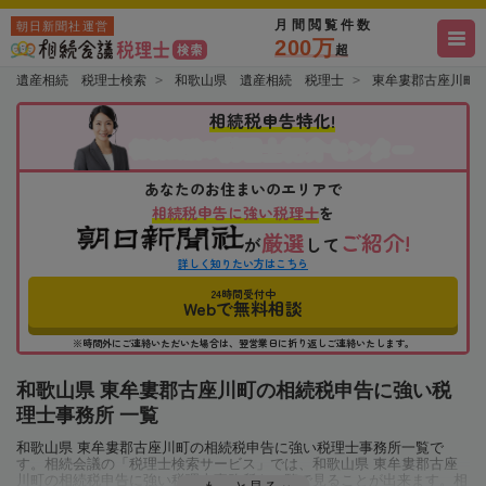
月間閲覧件数
朝日新聞社運営
200万
超
遺産相続 税理士検索
和歌山県 遺産相続 税理士
東牟婁郡古座川町
相続税申告特化!
税理士紹介センター
相続会議の
あなたのお住まいのエリアで
相続税申告に強い税理士
を
厳選
ご紹介!
が
して
詳しく知りたい方はこちら
24時間受付中
Webで無料相談
※時間外にご連絡いただいた場合は、翌営業日に折り返しご連絡いたします。
和歌山県 東牟婁郡古座川町の相続税申告に強い税
理士事務所 一覧
和歌山県 東牟婁郡古座川町の相続税申告に強い税理士事務所一覧で
す。相続会議の「税理士検索サービス」では、和歌山県 東牟婁郡古座
川町の相続税申告に強い税理士事務所を一覧で見ることが出来ます。相