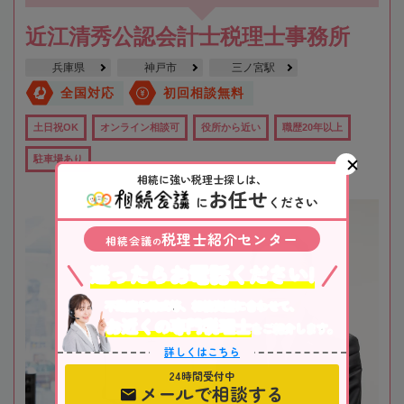
近江清秀公認会計士税理士事務所
兵庫県
神戸市
三ノ宮駅
全国対応
初回相談無料
土日祝OK
オンライン相談可
役所から近い
職歴20年以上
駐車場あり
相続に強い税理士探しは、
お任せ
に
ください
税理士紹介センター
相続会議
の
迷ったらお電話ください!
不動産や株式等、相続資産に合わせて、
お近くの専門税理士
をご紹介します。
詳しくはこちら
24時間受付中
メールで相談する