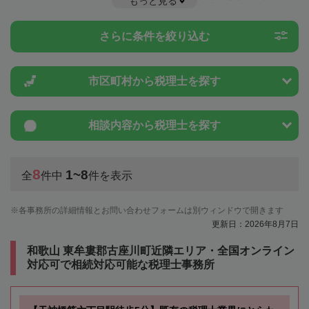
もっと見る
続に関する税金や特例制度のことは一度近隣の税理士に相談してみまし
ょう。
さらに条件を絞り込む
市区町村から
税理士を探す
相談内容から
税理士を探す
8
1~8
全
件中
件を表示
各事務所の詳細情報とお問い合わせフォームは別ウィンドウで開きます
更新日：2026年8月7日
和歌山 東牟婁郡古座川町近隣エリア・全国オンライン
対応可で相続対応可能な税理士事務所