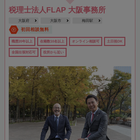
税理士法人FLAP 大阪事務所
大阪府
大阪市
梅田駅
初回相談無料
職歴20年以上
在籍数10名以上
オンライン相談可
土日祝OK
全国出張対応可
役所から近い