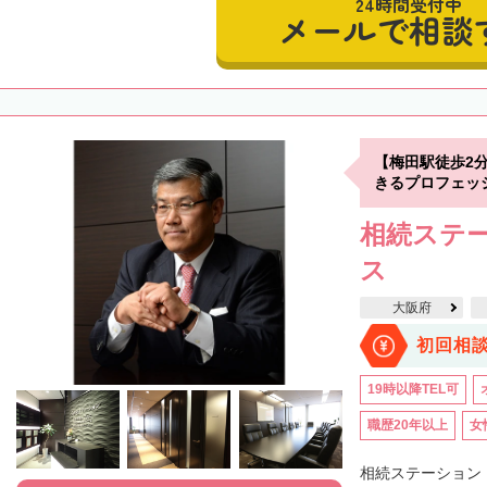
24時間受付中
メールで相談
【梅田駅徒歩2
きるプロフェッ
相続ステ
ス
大阪府
初回相
19時以降TEL可
職歴20年以上
女
相続ステーション