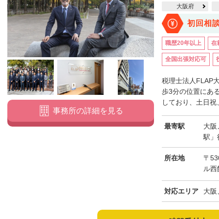
大阪府
初回相
職歴20年以上
在
全国出張対応可
税理士法人FLA
歩3分の位置にあ
しており、土日祝、
事務所の詳細を見る
最寄駅
大阪
駅」
所在地
〒53
ル西
対応エリア
大阪