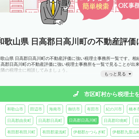
和歌山県 日高郡日高川町の不動産評価
和歌山県 日高郡日高川町の不動産評価に強い税理士事務所一覧です。相
日高郡日高川町の不動産評価に強い税理士事務所を一覧で見ることが出
近隣の税理士に相談してみましょう。
もっと見る
市区町村から
税理士
和歌山市
田辺市
海南市
御坊市
有田市
紀の川市
橋本
日高郡日高川町
日高郡由良町
日高郡日高町
日高郡印南町
日
有田郡有田川町
有田郡湯浅町
伊都郡かつらぎ町
伊都郡九度山