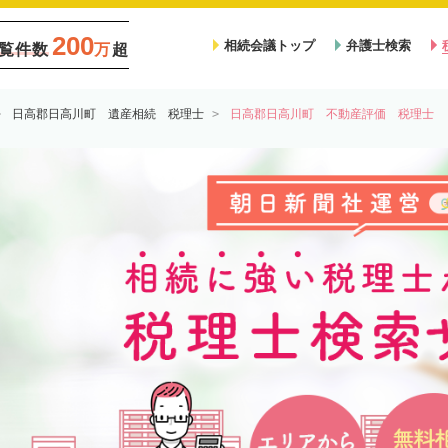
200
相続会議トップ
弁護士検索
覧件数
万
超
日高郡日高川町 遺産相続 税理士
日高郡日高川町 不動産評価 税理士