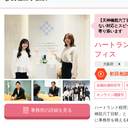
【天神橋筋六丁
ない対応とスピ
寄り添います
ハートラン
フィス
大阪府
初回相
全国出張対応可
オンライン相談可
ハートランド税理
事務所の詳細を見る
橋筋六丁目駅」と
に事務所を構える税