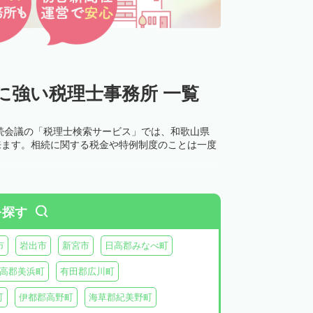
に強い税理士事務所 一覧
続会議の「税理士検索サービス」では、和歌山県
来ます。相続に関する税金や特例制度のことは一度
を探す
市
岩出市
新宮市
日高郡みなべ町
高郡美浜町
有田郡広川町
町
伊都郡高野町
海草郡紀美野町