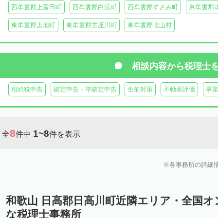
西牟婁郡上富田町
西牟婁郡白浜町
西牟婁郡すさみ町
東牟婁郡
東牟婁郡太地町
東牟婁郡古座川町
東牟婁郡北山村
相談内容から
税理士
相続税申告
確定申告・準確定申告
生前対策
不動産評価
事
8
1~8
全
件中
件を表示
各事務所の詳細
和歌山 日高郡日高川町近隣エリア・全国オ
な税理士事務所