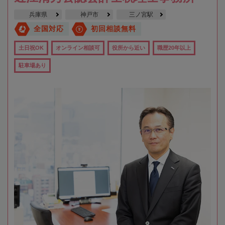
兵庫県
神戸市
三ノ宮駅
全国対応
初回相談無料
土日祝OK
オンライン相談可
役所から近い
職歴20年以上
駐車場あり