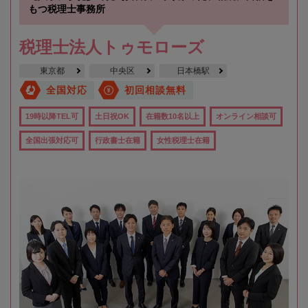
もつ税理士事務所
税理士法人トゥモローズ
東京都
中央区
日本橋駅
全国対応
初回相談無料
19時以降TEL可
土日祝OK
在籍数10名以上
オンライン相談可
全国出張対応可
行政書士在籍
女性税理士在籍