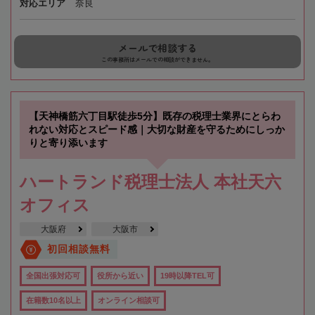
対応エリア
奈良
メールで相談する
この事務所はメールでの相談ができません。
【天神橋筋六丁目駅徒歩5分】既存の税理士業界にとらわ
れない対応とスピード感｜大切な財産を守るためにしっか
りと寄り添います
ハートランド税理士法人 本社天六
オフィス
大阪府
大阪市
初回相談無料
全国出張対応可
役所から近い
19時以降TEL可
在籍数10名以上
オンライン相談可