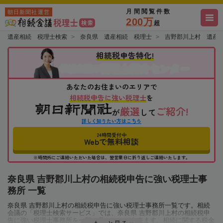
月間閲覧件数
朝日新聞社運営
200万
超
遺産相続 税理士検索
奈良県 遺産相続 税理士
吉野郡川上村 遺産
相続税申告特化!
税理士紹介センター
相続会議の
あなたのお住まいのエリアで
相続税申告に強い税理士
を
厳選
ご紹介!
が
して
詳しく知りたい方はこちら
24時間受付中
Webで無料相談
※時間外にご連絡いただいた場合は、翌営業日に折り返しご連絡いたします。
奈良県 吉野郡川上村の相続税申告に強い税理士事
務所 一覧
奈良県 吉野郡川上村の相続税申告に強い税理士事務所一覧です。相続
会議の「税理士検索サービス」では、奈良県 吉野郡川上村の相続税申
告に強い税理士事務所を一覧で見ることが出来ます。相続に関する税金