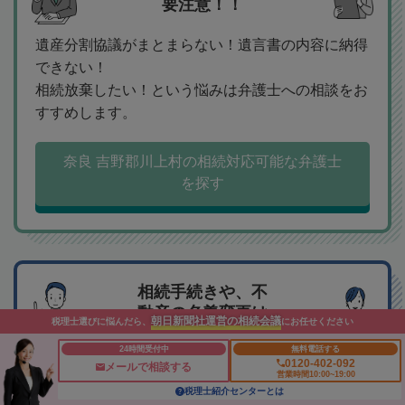
要注意！！
遺産分割協議がまとまらない！遺言書の内容に納得
できない！
相続放棄したい！という悩みは弁護士への相談をお
すすめします。
奈良 吉野郡川上村の相続対応可能な弁護士
を探す
相続手続きや、不
動産の名義変更は
朝日新聞社運営の相続会議
税理士選びに悩んだら、
にお任せください
司法書士へ
24時間受付中
無料電話する
0120-402-092
メールで相談する
相続人調査や預貯金の解約手続き、不動産の名義変
営業時間10:00~19:00
税理士紹介センターとは
更、相続放棄など、