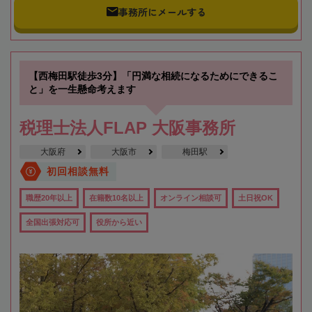
事務所にメールする
【西梅田駅徒歩3分】「円満な相続になるためにできるこ
と」を一生懸命考えます
税理士法人FLAP 大阪事務所
大阪府
大阪市
梅田駅
初回相談無料
職歴20年以上
在籍数10名以上
オンライン相談可
土日祝OK
全国出張対応可
役所から近い