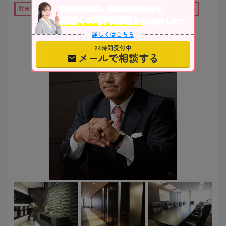
不動産や株式等、相続資産に合わせて、
駐車場あり
職歴20年以上
女性税理士在籍
在籍数10名以上
お近くの専門税理士
をご紹介します。
詳しくはこちら
24時間受付中
メールで相談する