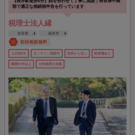
【桜井駅徒歩6分】顔を合わせて丁寧に面談｜奈良県中南
部で適正な相続税申告を行っています
税理士法人縁
奈良県
桜井市
初回相談無料
土日祝OK
オンライン相談可
役所から近い
駐車場あり
職歴20年以上
女性税理士在籍