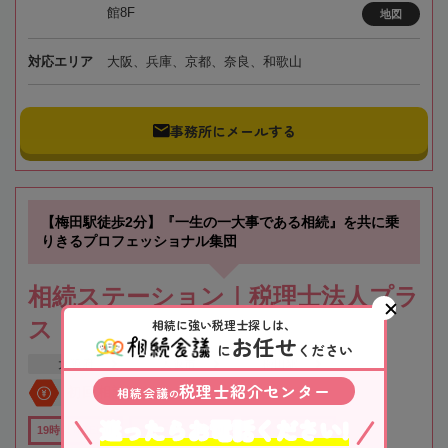
館8F
地図
対応エリア
大阪、兵庫、京都、奈良、和歌山
事務所にメールする
【梅田駅徒歩2分】『一生の一大事である相続』を共に乗
りきるプロフェッショナル集団
相続ステーション｜税理士法人プラ
相続に強い税理士探しは、
ス
お任せ
に
ください
大阪府
大阪市
梅田駅
税理士紹介センター
相続会議
初回相談無料
の
迷ったらお電話ください!
19時以降TEL可
オンライン相談可
全国出張対応可