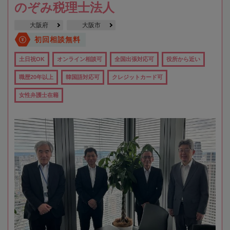
のぞみ税理士法人
大阪府
大阪市
初回相談無料
土日祝OK
オンライン相談可
全国出張対応可
役所から近い
職歴20年以上
韓国語対応可
クレジットカード可
女性弁護士在籍