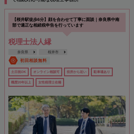
【桜井駅徒歩6分】顔を合わせて丁寧に面談｜奈良県中南
部で適正な相続税申告を行っています
税理士法人縁
奈良県
桜井市
初回相談無料
土日祝OK
オンライン相談可
役所から近い
駐車場あり
職歴20年以上
女性税理士在籍