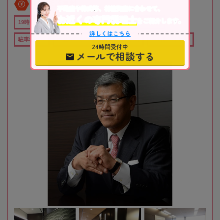
初回相談無料
不動産や株式等、相続資産に合わせて、
お近くの専門税理士
をご紹介します。
19時以降TEL可
オンライン相談可
全国出張対応可
詳しくはこちら
駐車場あり
職歴20年以上
女性税理士在籍
在籍数10名以上
24時間受付中
メールで相談する