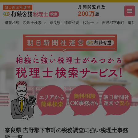
月間閲覧件数
朝日新聞社運営
200万
超
遺産相続 税理士検索
奈良県 遺産相続 税理士
吉野郡下市町 遺産
奈良県 吉野郡下市町の税務調査に強い税理士事務
所 一覧