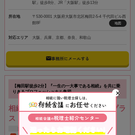
駅」徒歩8分、JR「大阪駅」徒歩13分
所在地
〒530-0001 大阪府大阪市北区梅田2-5-4 千代田ビル西
館8F
地図
対応エリア
大阪、兵庫、京都、奈良、和歌山
事務所にメールする
【梅田駅徒歩2分】『一生の一大事である相続』を共に乗
りきるプロフェッショナル集団
相続に強い税理士探しは、
お任せ
に
ください
相続ステーション｜税理士法人プラ
税理士紹介センター
ス
相続会議
の
迷ったらお電話ください!
大阪府
大阪市
梅田駅