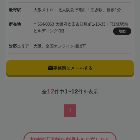
最寄駅
大阪メトロ・北大阪急行電鉄「江坂駅」徒歩1分
所在地
〒564-0063 大阪府吹田市江坂町1-13-33 HF江坂駅前
ビルディング7階
地図
対応エリア
大阪、全国オンライン相談可
事務所にメールする
12
1~12
全
件中
件を表示
1
相続対応可能な税理士をお探しなら