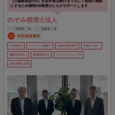
【大阪駅徒歩5分】生前対策は動けるうちに｜理想の相続
にするため国税OB税理士たちがサポートします
のぞみ税理士法人
大阪府
大阪市
初回相談無料
土日祝OK
オンライン相談可
全国出張対応可
役所から近い
職歴20年以上
韓国語対応可
クレジットカード可
女性弁護士在籍