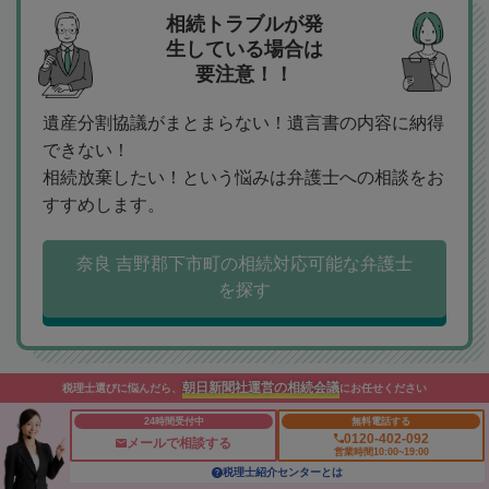
相続トラブルが発
生している場合は
要注意！！
遺産分割協議がまとまらない！遺言書の内容に納得
できない！
相続放棄したい！という悩みは弁護士への相談をお
すすめします。
奈良 吉野郡下市町の相続対応可能な弁護士
を探す
朝日新聞社運営の相続会議
税理士選びに悩んだら、
にお任せください
相続手続きや、不
24時間受付中
無料電話する
0120-402-092
メールで相談する
動産の名義変更は
営業時間10:00~19:00
司法書士へ
税理士紹介センターとは