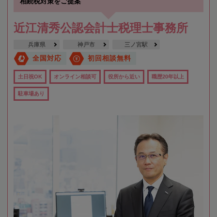
相続税対策をご提案
近江清秀公認会計士税理士事務所
兵庫県
神戸市
三ノ宮駅
全国対応
初回相談無料
土日祝OK
オンライン相談可
役所から近い
職歴20年以上
駐車場あり