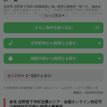
奈良県 吉野郡下市町の税務調査に強い税理士事務所一覧です。相続会
議の「税理士検索サービス」では、奈良県 吉野郡下市町の税務調査に
強い税理士事務所を一覧で見ることが出来ます。相続に関する税金や特
もっと見る
例制度のことは一度近隣の税理士に相談してみましょう。
さらに条件を絞り込む
市区町村から
税理士を探す
相談内容から
税理士を探す
12
1~12
全
件中
件を表示
各事務所の詳細情報とお問い合わせフォームは別ウィンドウで開きます
更新日：2026年8月9日
奈良 吉野郡下市町近隣エリア・全国オンライン対応可
で相続対応可能な税理士事務所