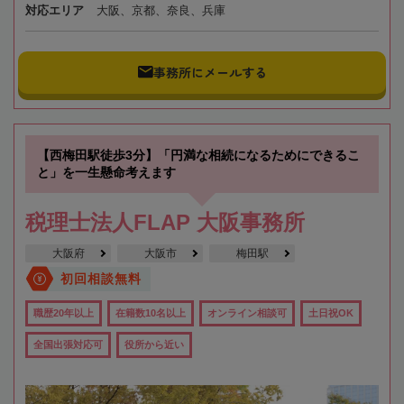
対応エリア
大阪、京都、奈良、兵庫
事務所にメールする
【西梅田駅徒歩3分】「円満な相続になるためにできるこ
と」を一生懸命考えます
税理士法人FLAP 大阪事務所
大阪府
大阪市
梅田駅
初回相談無料
職歴20年以上
在籍数10名以上
オンライン相談可
土日祝OK
全国出張対応可
役所から近い