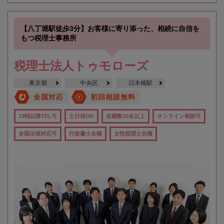
【八丁堀駅徒歩3分】お客様に寄り添った、相続に自信を
もつ税理士事務所
税理士法人トゥモローズ
東京都
中央区
日本橋駅
全国対応
初回相談無料
19時以降TEL可
土日祝OK
在籍数10名以上
オンライン相談可
全国出張対応可
行政書士在籍
女性税理士在籍