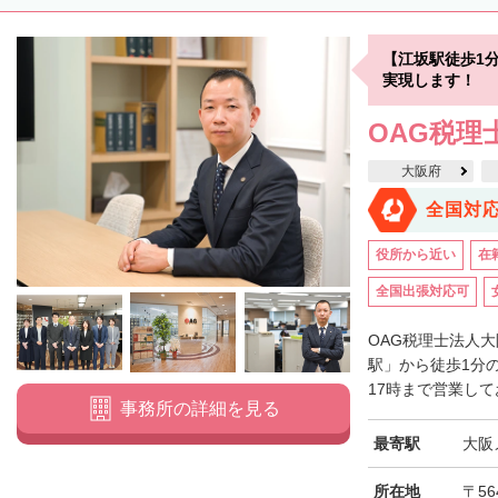
【江坂駅徒歩1
実現します！
OAG税理
大阪府
全国対
役所から近い
在
全国出張対応可
OAG税理士法人
駅」から徒歩1分
17時まで営業して
事務所の詳細を見る
最寄駅
大阪
所在地
〒56