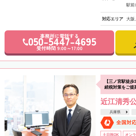
駅前
対応エリア
大阪
事務所に電話する
050-5447-4695
受付時間 9:00～17:00
【三ノ宮駅徒歩
続税対策をご提
近江清秀
兵庫県
全国対
土日祝OK
オンラ