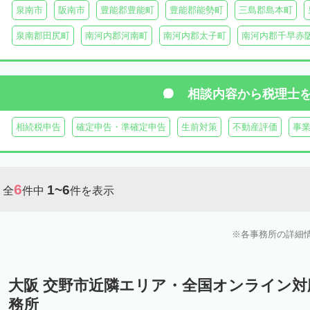
泉南市
阪南市
豊能郡豊能町
豊能郡能勢町
三島郡島本町
泉南郡田尻町
南河内郡河南町
南河内郡太子町
南河内郡千早赤
相談内容から
税理士
相続税申告
確定申告・準確定申告
生前対策
不動産評価
事
6
1~6
全
件中
件を表示
各事務所の詳細
大阪 交野市近隣エリア・全国オンライン
務所