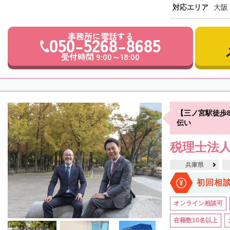
対応エリア
大阪
事務所に電話する
050-5268-8685
受付時間 9:00～18:00
【三ノ宮駅徒歩
伝い
税理士法人
兵庫県
初回相
オンライン相談可
在籍数10名以上