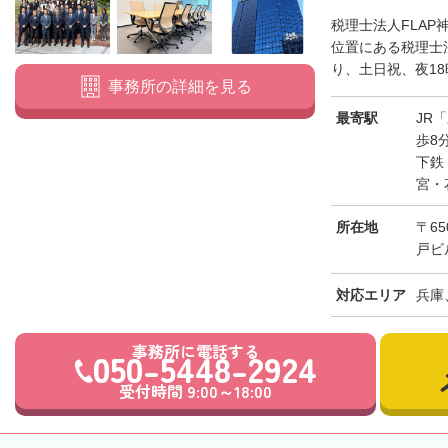
税理士法人FLAP
位置にある税理士
り、土日祝、夜18
事務所の詳細を見る
最寄駅
JR
歩8
下鉄
宮・
所在地
〒6
戸ビ
対応エリア
兵庫
事務所に電話する
050-5448-2924
受付時間 9:00～18:00