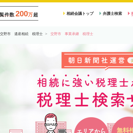
200
相続会議トップ
弁護士検索
覧件数
万
超
交野市 遺産相続 税理士
交野市 事業承継 税理士