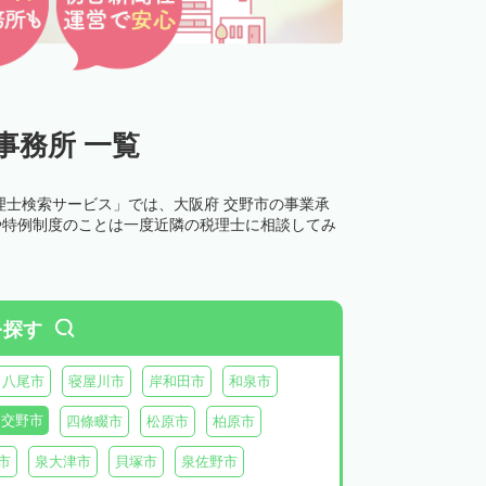
事務所 一覧
理士検索サービス」では、大阪府 交野市の事業承
や特例制度のことは一度近隣の税理士に相談してみ
を探す
八尾市
寝屋川市
岸和田市
和泉市
交野市
四條畷市
松原市
柏原市
市
泉大津市
貝塚市
泉佐野市