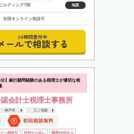
ビルディング7階
地図
、全国オンライン相談可
24時間受付中
メールで相談する
3分】銀行顧問経験のある税理士が適切な相
案
公認会計士税理士事務所
神戸市
三ノ宮駅
応
初回相談無料
イン相談可
役所から近い
職歴20年以上