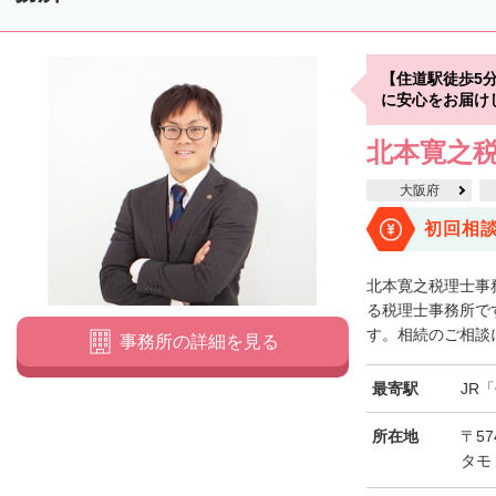
【住道駅徒歩5
に安心をお届け
北本寛之
大阪府
初回相
北本寛之税理士事
る税理士事務所で
す。相続のご相談に
事務所の詳細を見る
最寄駅
JR
所在地
〒57
タモ