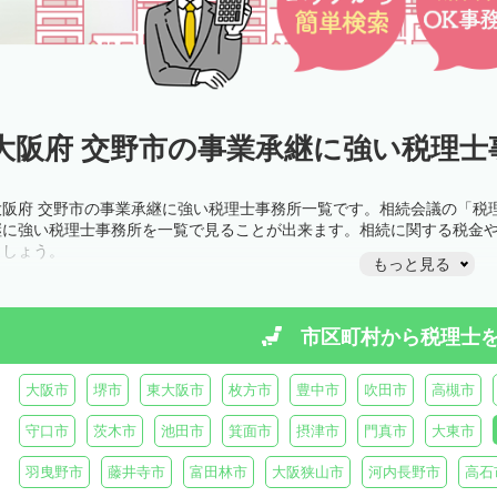
大阪府 交野市の事業承継に強い税理士
大阪府 交野市の事業承継に強い税理士事務所一覧です。相続会議の「税
継に強い税理士事務所を一覧で見ることが出来ます。相続に関する税金
ましょう。
もっと見る
市区町村から
税理士
大阪市
堺市
東大阪市
枚方市
豊中市
吹田市
高槻市
守口市
茨木市
池田市
箕面市
摂津市
門真市
大東市
羽曳野市
藤井寺市
富田林市
大阪狭山市
河内長野市
高石