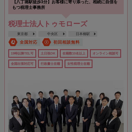
【八丁堀駅徒歩3分】お客様に寄り添った、相続に自信を
もつ税理士事務所
税理士法人トゥモローズ
東京都
中央区
日本橋駅
全国対応
初回相談無料
19時以降TEL可
土日祝OK
在籍数10名以上
オンライン相談可
全国出張対応可
行政書士在籍
女性税理士在籍