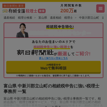
月間閲覧件数
朝日新聞社運営
200万
超
遺産相続 税理士検索
富山県 遺産相続 税理士
中新川郡立山町 遺
相続税申告特化!
税理士紹介センター
相続会議の
あなたのお住まいのエリアで
相続税申告に強い税理士
を
厳選
ご紹介!
が
して
詳しく知りたい方はこちら
24時間受付中
Webで無料相談
※時間外にご連絡いただいた場合は、翌営業日に折り返しご連絡いたします。
富山県 中新川郡立山町の相続税申告に強い税理士
事務所 一覧
富山県 中新川郡立山町の相続税申告に強い税理士事務所一覧です。相
続会議の「税理士検索サービス」では、富山県 中新川郡立山町の相続
税申告に強い税理士事務所を一覧で見ることが出来ます。相続に関する