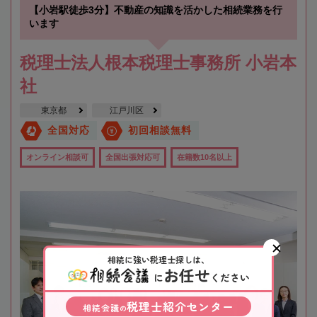
【小岩駅徒歩3分】不動産の知識を活かした相続業務を行
います
税理士法人根本税理士事務所 小岩本
社
東京都
江戸川区
全国対応
初回相談無料
オンライン相談可
全国出張対応可
在籍数10名以上
相続に強い税理士探しは、
お任せ
に
ください
税理士紹介センター
相続会議
の