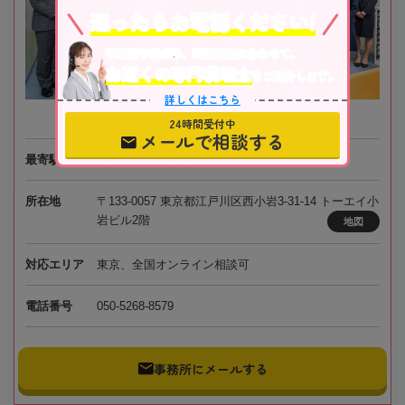
迷ったらお電話ください!
不動産や株式等、相続資産に合わせて、
お近くの専門税理士
をご紹介します。
詳しくはこちら
24時間受付中
メールで相談する
最寄駅
JR「小岩駅」徒歩3分
所在地
〒133-0057 東京都江戸川区西小岩3-31-14 トーエイ小
岩ビル2階
地図
対応エリア
東京、全国オンライン相談可
電話番号
050-5268-8579
事務所にメールする