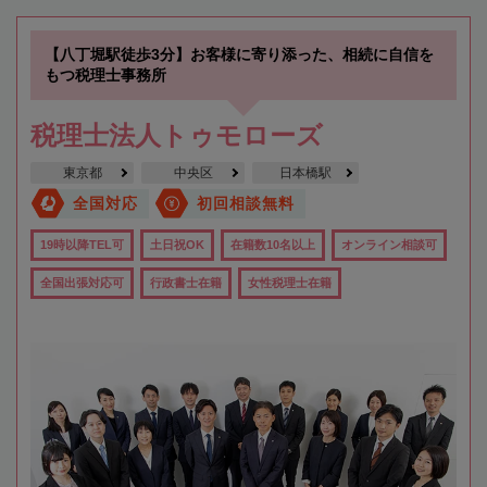
【八丁堀駅徒歩3分】お客様に寄り添った、相続に自信を
もつ税理士事務所
税理士法人トゥモローズ
東京都
中央区
日本橋駅
全国対応
初回相談無料
19時以降TEL可
土日祝OK
在籍数10名以上
オンライン相談可
全国出張対応可
行政書士在籍
女性税理士在籍