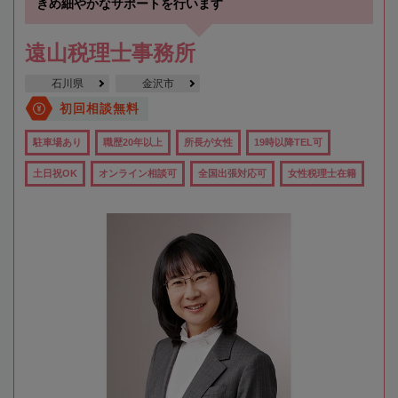
きめ細やかなサポートを行います
遠山税理士事務所
石川県
金沢市
初回相談無料
駐車場あり
職歴20年以上
所長が女性
19時以降TEL可
土日祝OK
オンライン相談可
全国出張対応可
女性税理士在籍