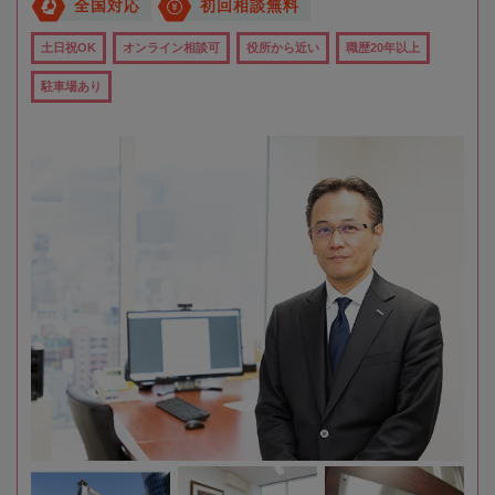
全国対応
初回相談無料
土日祝OK
オンライン相談可
役所から近い
職歴20年以上
駐車場あり