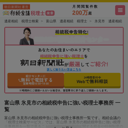
月間閲覧件数
朝日新聞社運営
200万
超
遺産相続 税理士検索
富山県 遺産相続 税理士
氷見市 遺産相続 
相続税申告特化!
税理士紹介センター
相続会議の
あなたのお住まいのエリアで
相続税申告に強い税理士
を
厳選
ご紹介!
が
して
詳しく知りたい方はこちら
紹介センターに
24時間受付中
無料で電話する
Webで無料相談
営業時間10:00~19:00
※時間外にご連絡いただいた場合は、翌営業日に折り返しご連絡いたします。
富山県 氷見市の相続税申告に強い税理士事務所 一
覧
富山県 氷見市の相続税申告に強い税理士事務所一覧です。相続会議の
「税理士検索サービス」では、富山県 氷見市の相続税申告に強い税理
士事務所を一覧で見ることが出来ます。相続に関する税金や特例制度の