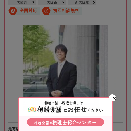
大阪府
大阪市
新大阪駅
全国対応
初回相談無料
相続に強い税理士探しは、
お任せ
に
ください
税理士紹介センター
相続会議
の
最寄駅
阪急電鉄「南方駅」徒歩1分