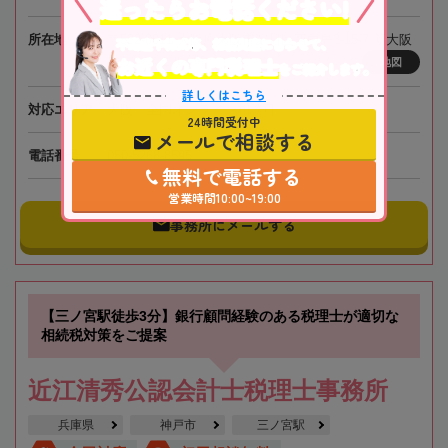
迷ったらお電話ください!
所在地
〒532-0011 大阪府大阪市淀川区西中島3-15-7 新大阪
不動産や株式等、相続資産に合わせて、
お近くの専門税理士
プリンスビル4階
地図
をご紹介します。
詳しくはこちら
対応エリア
大阪、全国オンライン相談可
24時間受付中
メールで相談する
電話番号
050-5268-8595
無料で電話する
営業時間10:00~19:00
事務所にメールする
【三ノ宮駅徒歩3分】銀行顧問経験のある税理士が適切な
相続税対策をご提案
近江清秀公認会計士税理士事務所
兵庫県
神戸市
三ノ宮駅