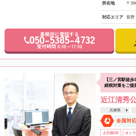
所在地
〒39
対応エリア
長野
事務所に電話する
050-5385-4732
受付時間 8:30～17:30
【三ノ宮駅徒歩
続税対策をご提
近江清秀
兵庫県
全国対
土日祝OK
オンラ