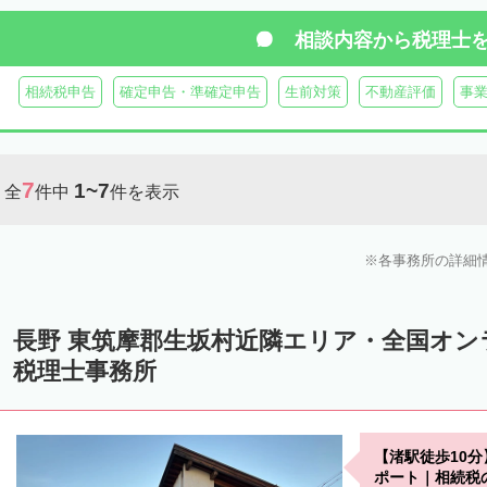
諏訪郡下諏訪町
諏訪郡富士見町
諏訪郡原村
木曽郡木曽町
相談内容から
税理士
木曽郡大桑村
木曽郡木祖村
木曽郡王滝村
上伊那郡箕輪町
相続税申告
確定申告・準確定申告
生前対策
不動産評価
事
上伊那郡南箕輪村
上伊那郡飯島町
上伊那郡中川村
下伊那郡高
下伊那郡阿智村
下伊那郡喬木村
下伊那郡阿南町
下伊那郡下條
7
1~7
全
件中
件を表示
下伊那郡大鹿村
下伊那郡根羽村
下伊那郡売木村
下伊那郡平谷
各事務所の詳細
長野 東筑摩郡生坂村近隣エリア・全国オ
税理士事務所
【渚駅徒歩10
ポート｜相続税