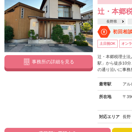
辻・本郷税
長野県
初回相
土日祝OK
オンラ
辻・本郷税理士法
事務所の詳細を見る
駅」から徒歩10
の通り沿いに事務所
最寄駅
アル
所在地
〒39
対応エリア
長野