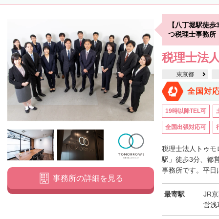
【八丁堀駅徒歩
つ税理士事務所
税理士法
東京都
全国対
19時以降TEL可
全国出張対応可
税理士法人トゥモ
駅」徒歩3分、都
事務所です。平日は
事務所の詳細を見る
最寄駅
JR
営浅