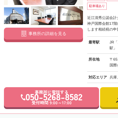
駐車場あり
近江清秀公認会計
神戸国際会館17
します相続税の申告
事務所の詳細を見る
最寄駅
JR
駅」
所在地
〒65
国際
対応エリア
兵庫
事務所に電話する
050-5268-8582
受付時間 9:00～17:00