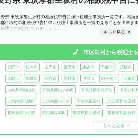
長野県 東筑摩郡生坂村の相続税申告に強い税理士事務所一覧です。相続
摩郡生坂村の相続税申告に強い税理士事務所を一覧で見ることが出来ま
の税理士に相談してみましょう。
もっと見る
市区町村から
税理士
長野市
松本市
上田市
飯田市
諏訪市
千曲市
須坂市
東御市
塩尻市
岡谷市
茅野市
伊那市
駒ヶ根市
大町市
上高井郡高山村
下高井郡山ノ内町
下高井郡木島平村
下高井郡
上水内郡信濃町
上水内郡小川村
下水内郡栄村
北安曇郡池田町
北安曇郡小谷村
埴科郡坂城町
東筑摩郡山形村
東筑摩郡朝日村
東筑摩郡生坂村
小県郡長和町
小県郡青木村
北佐久郡軽井沢町
もっと見る
南佐久郡佐久穂町
南佐久郡川上村
南佐久郡小海町
南佐久郡南