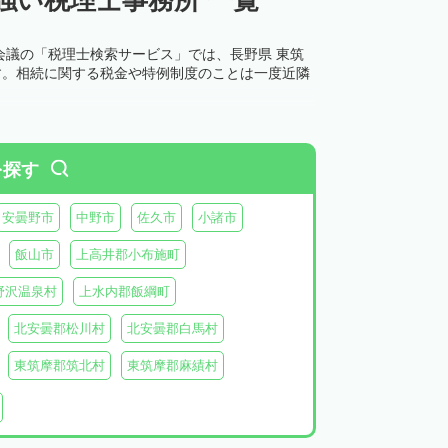
会議の「税理士検索サービス」では、長野県 東筑
す。相続に関する税金や特例制度のことは一度近隣
を探す
安曇野市
中野市
佐久市
小諸市
飯山市
上高井郡小布施町
野沢温泉村
上水内郡飯綱町
北安曇郡松川村
北安曇郡白馬村
東筑摩郡筑北村
東筑摩郡麻績村
北佐久郡御代田町
北佐久郡立科町
牧村
南佐久郡南相木村
南佐久郡北相木村