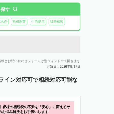
木曽郡上松町
木曽郡南木曽町
を探す
上伊那郡辰野町
上伊那郡宮田村
業承継
税務調査
生前贈与
税務相談
森町
下伊那郡松川町
下伊那郡豊丘村
村
下伊那郡泰阜村
下伊那郡天龍村
村
情報とお問い合わせフォームは別ウィンドウで開きます
更新日：2026年8月7日
ンライン対応可で相続対応可能な
分】皆様の相続税の不安を「安心」に変えるサ
のお悩み解決をお手伝いします