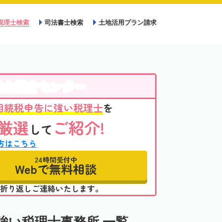
税理士検索
司法書士検索
土地活用プラン請求
理士紹介センター
相続税申告に強い税理士
を
厳選
ご紹介!
して
方はこちら
24時間受付中
Webで無料相談
折り返しご連絡いたします。
強い税理士事務所 一覧