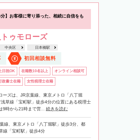
3分】お客様に寄り添った、相続に自信をも
人トゥモローズ
中央区
日本橋駅
応
初回相談無料
土日祝OK
在籍数10名以上
オンライン相談可
行政書士在籍
女性税理士在籍
ローズは、JR京葉線、東京メトロ「八丁堀
営浅草線「宝町駅」徒歩4分の位置にある税理士
9時から21時まで営...
続きを読む
京葉線、東京メトロ「八丁堀駅」徒歩3分、都
草線「宝町駅」徒歩4分