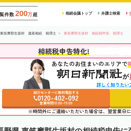
200
相続会議トップ
弁護士検索
覧件数
万
超
東筑摩郡生坂村 遺産相続 税理士
東筑摩郡生坂村 相続税申告 税理士
税
相続税申告特化!
相続会議の
あなたのお住まいのエリアで
が
詳しく知りたい
紹介センターに無料電話する
0120-402-092
営業時間10:00~19:00
※時間外にご連絡いただいた場合は、翌営業日に
長野県 東筑摩郡生坂村の相続税申告に