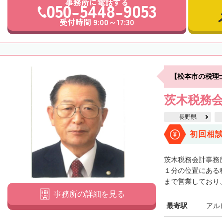
事務所に電話する
050-5448-9053
受付時間 9:00～17:30
【松本市の税理
茨木税務
長野県
初回相
茨木税務会計事務
１分の位置にある税
まで営業しており、
事務所の詳細を見る
最寄駅
アル