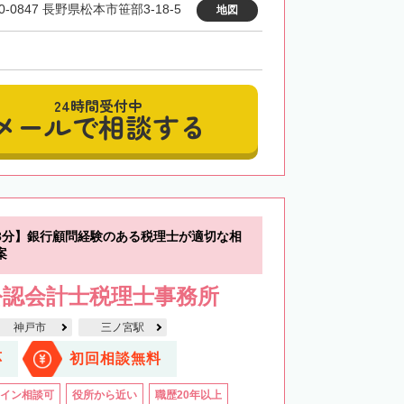
0-0847 長野県松本市笹部3-18-5
地図
24時間受付中
メールで相談する
3分】銀行顧問経験のある税理士が適切な相
案
公認会計士税理士事務所
神戸市
三ノ宮駅
応
初回相談無料
イン相談可
役所から近い
職歴20年以上