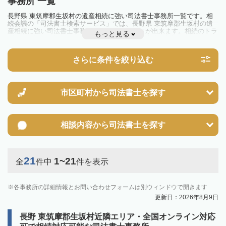
事務所 一覧
長野県 東筑摩郡生坂村の遺産相続に強い司法書士事務所一覧です。相
続会議の「司法書士検索サービス」では、長野県 東筑摩郡生坂村の遺
産相続に強い司法書士事務所を一覧で見ることが出来ます。相続のトラ
もっと見る
ブルやお悩みを抱えている方は一度近隣の司法書士に相談してみましょ
う。
さらに条件を絞り込む
市区町村から
司法書士を探す
相談内容から
司法書士を探す
21
1~21
全
件中
件を表示
各事務所の詳細情報とお問い合わせフォームは別ウィンドウで開きます
更新日：2026年8月9日
長野 東筑摩郡生坂村近隣エリア・全国オンライン対応