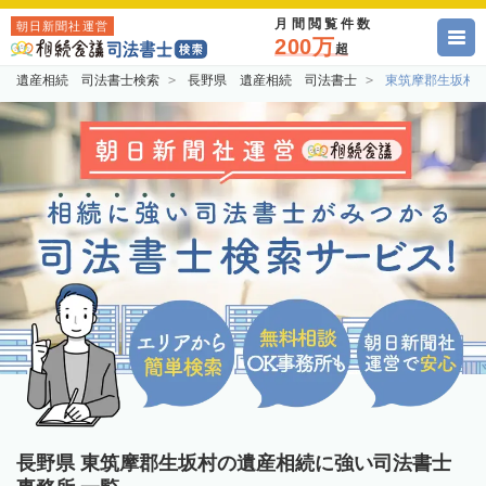
月間閲覧件数
朝日新聞社運営
200万
超
遺産相続 司法書士検索
長野県 遺産相続 司法書士
東筑摩郡生坂村
長野県 東筑摩郡生坂村の遺産相続に強い司法書士