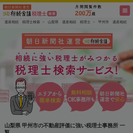
月間閲覧件数
朝日新聞社運営
200万
超
遺産相続 税理士検索
山梨県 遺産相続 税理士
甲州市 遺産相続 
山梨県 甲州市の不動産評価に強い税理士事務所 一
覧