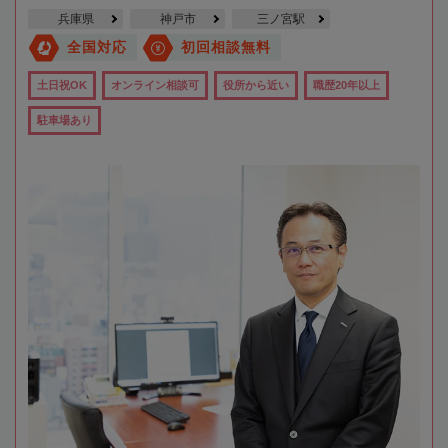
兵庫県
神戸市
三ノ宮駅
全国対応
初回相談無料
土日祝OK
オンライン相談可
役所から近い
職歴20年以上
駐車場あり