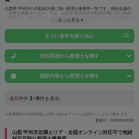
山梨県 甲州市の不動産評価に強い税理士事務所一覧です。相続会議の
「税理士検索サービス」では、山梨県 甲州市の不動産評価に強い税理
士事務所を一覧で見ることが出来ます。相続に関する税金や特例制度の
もっと見る
ことは一度近隣の税理士に相談してみましょう。
さらに条件を絞り込む
市区町村から
税理士を探す
相談内容から
税理士を探す
8
1~8
全
件中
件を表示
各事務所の詳細情報とお問い合わせフォームは別ウィンドウで開きます
更新日：2026年8月8日
山梨 甲州市近隣エリア・全国オンライン対応可で相続
対応可能な税理士事務所