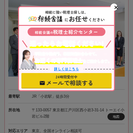
相続に強い税理士探しは、
お任せ
に
ください
税理士紹介センター
相続会議
の
迷ったらお電話ください!
不動産や株式等、相続資産に合わせて、
お近くの専門税理士
をご紹介します。
詳しくはこちら
24時間受付中
メールで相談する
最寄駅
JR「小岩駅」徒歩3分
所在地
〒133-0057 東京都江戸川区西小岩3-31-14 トーエイ小
岩ビル2階
地図
対応エリア
東京、全国オンライン相談可