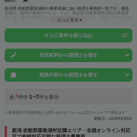
新潟県 岩船郡粟島浦村の事業承継に強い税理士事務所一覧です。相続
会議の「税理士検索サービス」では、新潟県 岩船郡粟島浦村の事業承
継に強い税理士事務所を一覧で見ることが出来ます。相続に関する税金
もっと見る
や特例制度のことは一度近隣の税理士に相談してみましょう。
さらに条件を絞り込む
市区町村から
税理士を探す
相談内容から
税理士を探す
7
1~7
全
件中
件を表示
各事務所の詳細情報とお問い合わせフォームは別ウィンドウで開きます
更新日：2026年8月8日
新潟 岩船郡粟島浦村近隣エリア・全国オンライン対応
可で相続対応可能な税理士事務所