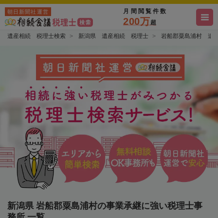
月間閲覧件数
朝日新聞社運営
200万
超
遺産相続 税理士検索
新潟県 遺産相続 税理士
岩船郡粟島浦村 遺
新潟県 岩船郡粟島浦村の事業承継に強い税理士事
務所 一覧