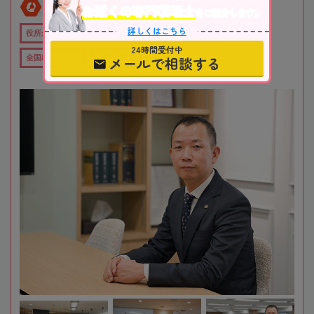
お近くの専門税理士
全国対応
初回相談無料
をご紹介します。
詳しくはこちら
役所から近い
在籍数10名以上
オンライン相談可
24時間受付中
メールで相談する
全国出張対応可
女性税理士在籍