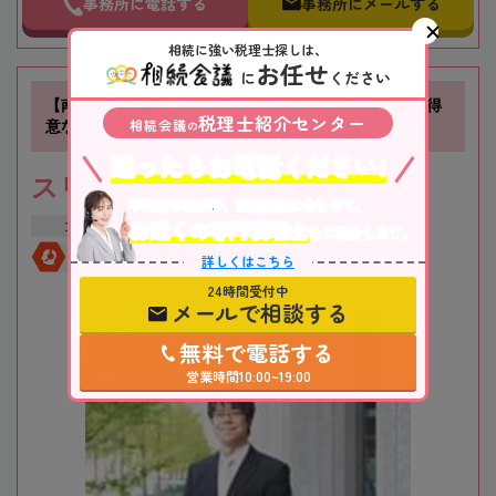
事務所に電話する
事務所にメールする
相続に強い税理士探しは、
お任せ
に
ください
【南方駅徒歩1分】不動産に関する相続や相続税対策が得
税理士紹介センター
相続会議
意な税理士事務所です
の
迷ったらお電話ください!
スリーアローズ税理士事務所
不動産や株式等、相続資産に合わせて、
お近くの専門税理士
大阪府
大阪市
新大阪駅
をご紹介します。
全国対応
初回相談無料
詳しくはこちら
24時間受付中
メールで相談する
無料で電話する
営業時間10:00~19:00