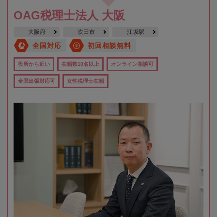
OAG税理士法人 大阪
大阪府
吹田市
江坂駅
全国対応
初回相談無料
役所から近い
在籍数10名以上
オンライン相談可
全国出張対応可
女性税理士在籍