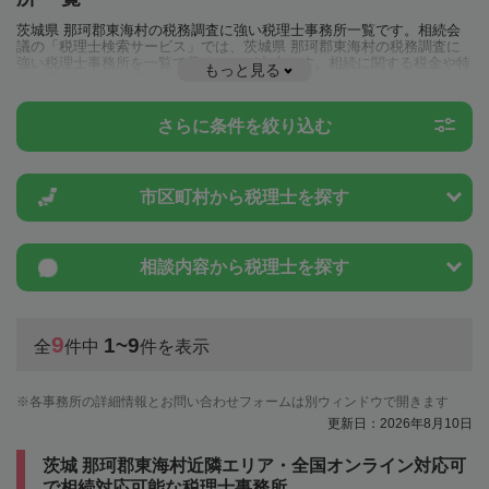
茨城県 那珂郡東海村の税務調査に強い税理士事務所一覧です。相続会
議の「税理士検索サービス」では、茨城県 那珂郡東海村の税務調査に
強い税理士事務所を一覧で見ることが出来ます。相続に関する税金や特
もっと見る
例制度のことは一度近隣の税理士に相談してみましょう。
さらに条件を絞り込む
市区町村から
税理士を探す
相談内容から
税理士を探す
9
1~9
全
件中
件を表示
各事務所の詳細情報とお問い合わせフォームは別ウィンドウで開きます
更新日：2026年8月10日
茨城 那珂郡東海村近隣エリア・全国オンライン対応可
で相続対応可能な税理士事務所