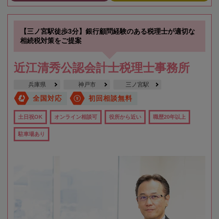
【三ノ宮駅徒歩3分】銀行顧問経験のある税理士が適切な
相続税対策をご提案
近江清秀公認会計士税理士事務所
兵庫県
神戸市
三ノ宮駅
全国対応
初回相談無料
土日祝OK
オンライン相談可
役所から近い
職歴20年以上
駐車場あり