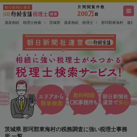
月間閲覧件数
朝日新聞社運営
200万
超
遺産相続 税理士検索
茨城県 遺産相続 税理士
那珂郡東海村 遺産
茨城県 那珂郡東海村の税務調査に強い税理士事務
所 一覧