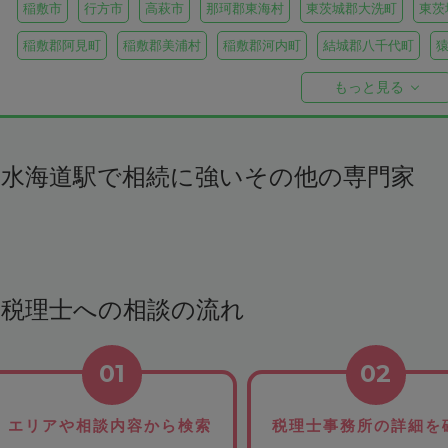
稲敷市
行方市
高萩市
那珂郡東海村
東茨城郡大洗町
東茨
稲敷郡阿見町
稲敷郡美浦村
稲敷郡河内町
結城郡八千代町
久慈郡大子町
もっと見る
水海道駅で相続に強いその他の専門家
税理士への相談の流れ
01
02
エリアや相談内容から検索
税理士事務所の詳細を