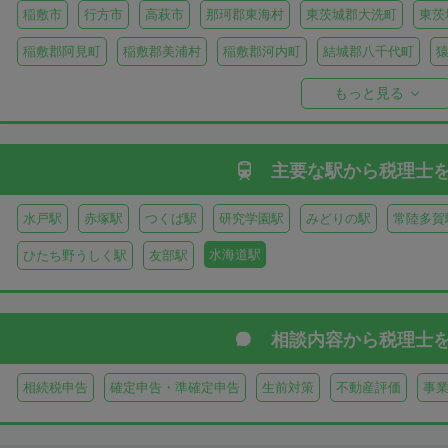
稲敷市
行方市
高萩市
那珂郡東海村
東茨城郡大洗町
東茨
稲敷郡阿見町
稲敷郡美浦村
稲敷郡河内町
結城郡八千代町
久慈郡大子町
もっと見る
主要な駅から
税理士
水戸駅
赤塚駅
つくば駅
研究学園駅
みどりの駅
常陸多賀
水海道駅
ひたち野うしく駅
友部駅
相談内容から
税理士
相続税申告
確定申告・準確定申告
生前対策
不動産評価
事