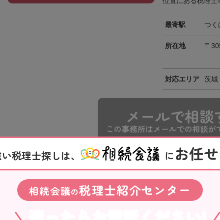
位置にある税理士事
最寄駅
つく
所在地
〒30
対応エリア
茨城
メールで相談
この事務所はメールでの相談が
お任せ
強い税理士探しは、
に
税理士紹介センター
1
相続会議
1~1
の
全
件中
件を表示
迷ったらお電話ください!