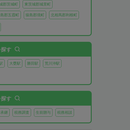
城郡茨城町
東茨城郡城里町
猿島郡五霞町
猿島郡境町
北相馬郡利根町
を探す
駅
大甕駅
勝田駅
荒川沖駅
を探す
業承継
税務調査
生前贈与
税務相談