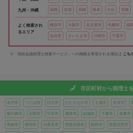
福岡
佐賀
長崎
熊本
大分
宮崎
九州・沖縄
横浜市
大阪市
名古屋市
札幌市
福
よく検索され
るエリア
仙台市
さいたま市
川崎市
千葉市
「相続会議税理士検索サービス」への掲載を希望される場合は
こち
市区町村から
税理士
水戸市
つくば市
日立市
ひたちなか市
土浦市
古河市
龍ケ崎市
石岡市
守谷市
潮来市
結城市
下妻市
坂東市
常総市
那珂市
小美玉市
常陸太田市
鉾田市
常陸大宮市