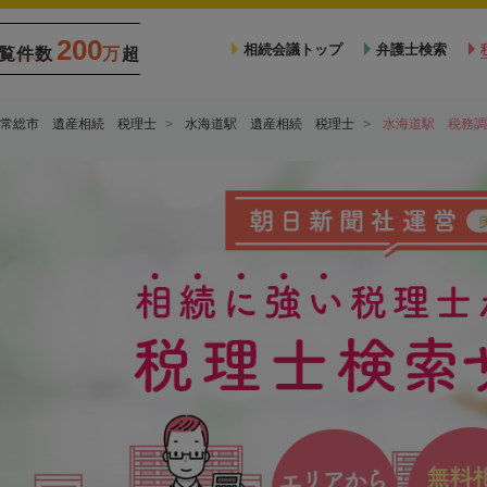
200
相続会議トップ
弁護士検索
覧件数
万
超
常総市 遺産相続 税理士
水海道駅 遺産相続 税理士
水海道駅 税務調