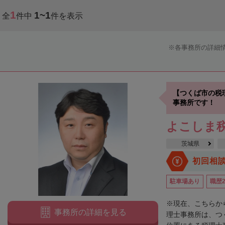
1
1~1
全
件中
件を表示
各事務所の詳細
【つくば市の税
事務所です！
よこしま
茨城県
初回相
駐車場あり
職歴
※現在、こちらか
事務所の詳細を見る
理士事務所は、つ