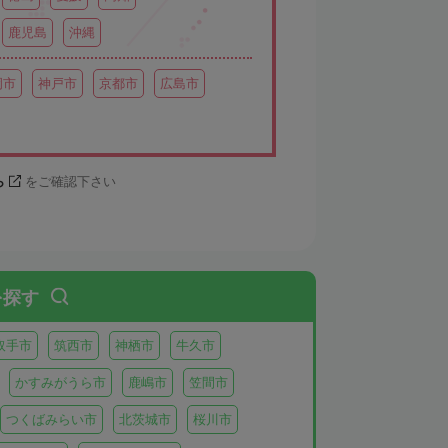
鹿児島
沖縄
岡市
神戸市
京都市
広島市
ら
をご確認下さい
を探す
取手市
筑西市
神栖市
牛久市
かすみがうら市
鹿嶋市
笠間市
つくばみらい市
北茨城市
桜川市