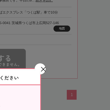
務所です。平日の9...
続きを読む
ばエクスプレス「つくば駅」車で10分
5-0041 茨城県つくば市上広岡527-146
地図
する
できません。
ください
1