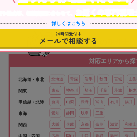
お近くの専門税理
産や株式等、相続資産に合わせて、
相続対応可能な税理士を
詳しくはこちら
24時間受付中
メールで相談する
「相続会議」の
税理士
対応エリアから探
北海道
青森
岩手
秋田
宮城
山形
北海道・東北
東京
神奈川
埼玉
千葉
茨城
栃木
関東
新潟
山梨
長野
富山
石川
福井
甲信越・北陸
愛知
静岡
岐阜
三重
東海
大阪
兵庫
京都
奈良
滋賀
和歌山
関西
広島
岡山
山口
鳥取
島根
香川
中国・四国