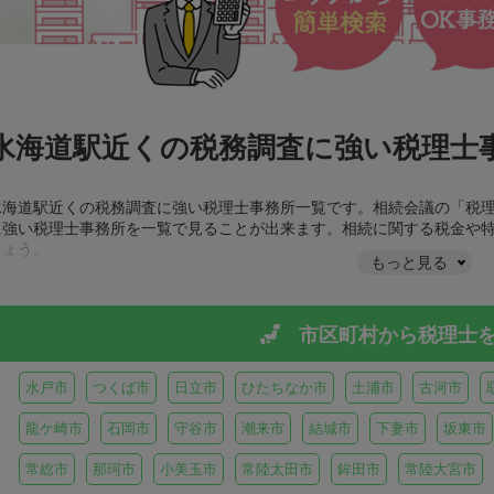
水海道駅近くの税務調査に強い税理士事
水海道駅近くの税務調査に強い税理士事務所一覧です。相続会議の「税
に強い税理士事務所を一覧で見ることが出来ます。相続に関する税金や
しょう。
もっと見る
市区町村から
税理士
水戸市
つくば市
日立市
ひたちなか市
土浦市
古河市
龍ケ崎市
石岡市
守谷市
潮来市
結城市
下妻市
坂東市
常総市
那珂市
小美玉市
常陸太田市
鉾田市
常陸大宮市