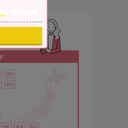
士
をご紹介します。
お探しなら
検索サービス
す
福島
群馬
徳島
愛媛
高知