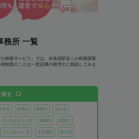
務所 一覧
理士検索サービス」では、水海道駅近くの税務調査
特例制度のことは一度近隣の税理士に相談してみま
を探す
取手市
筑西市
神栖市
牛久市
かすみがうら市
鹿嶋市
笠間市
つくばみらい市
北茨城市
桜川市