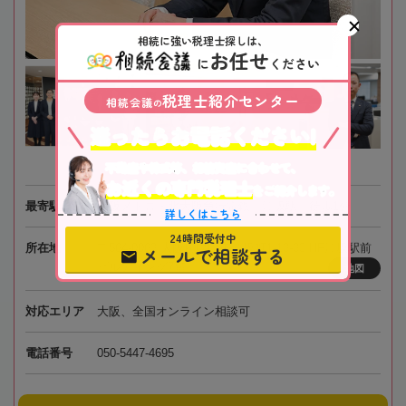
相続に強い税理士探しは、
お任せ
に
ください
税理士紹介センター
相続会議
の
迷ったらお電話ください!
不動産や株式等、相続資産に合わせて、
お近くの専門税理士
をご紹介します。
最寄駅
大阪メトロ・北大阪急行電鉄「江坂駅」徒歩1分
詳しくはこちら
24時間受付中
所在地
〒564-0063 大阪府吹田市江坂町1-13-33 HF江坂駅前
メールで相談する
ビルディング7階
地図
対応エリア
大阪、全国オンライン相談可
電話番号
050-5447-4695