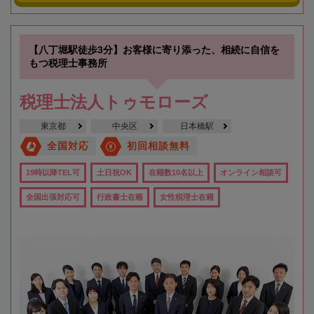
【八丁堀駅徒歩3分】お客様に寄り添った、相続に自信を
もつ税理士事務所
税理士法人トゥモローズ
東京都
中央区
日本橋駅
全国対応
初回相談無料
19時以降TEL可
土日祝OK
在籍数10名以上
オンライン相談可
全国出張対応可
行政書士在籍
女性税理士在籍