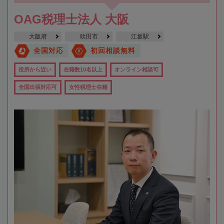
OAG税理士法人 大阪
大阪府
吹田市
江坂駅
全国対応
初回相談無料
役所から近い
在籍数10名以上
オンライン相談可
全国出張対応可
女性税理士在籍