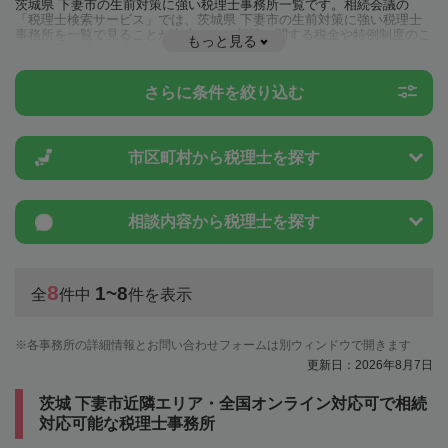
茨城県 下妻市の生前対策に強い税理士事務所一覧です。相続会議の
「税理士検索サービス」では、茨城県 下妻市の生前対策に強い税理士
事務所を一覧で見ることが出来ます。相続に関する税金や特例制度のこ
もっと見る
とは一度近隣の税理士に相談してみましょう。
さらに条件を絞り込む
市区町村から
税理士を探す
相談内容から
税理士を探す
8
1~8
全
件中
件を表示
各事務所の詳細情報とお問い合わせフォームは別ウィンドウで開きます
更新日：2026年8月7日
茨城 下妻市近隣エリア・全国オンライン対応可で相続
対応可能な税理士事務所