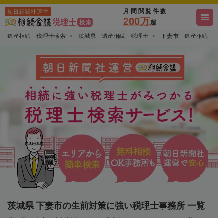
月間閲覧件数
朝日新聞社運営
200万
超
遺産相続 税理士検索
茨城県 遺産相続 税理士
下妻市 遺産相続 
茨城県 下妻市の生前対策に強い税理士事務所 一覧