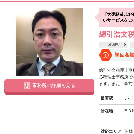
【大甕駅徒歩1
いサービスをご
綿引浩文
茨城県
初回相
綿引浩文税理士事
る税理士事務所で
ます。また、事前予
事務所の詳細を見る
最寄駅
JR
所在地
〒31
対応エリア
茨城