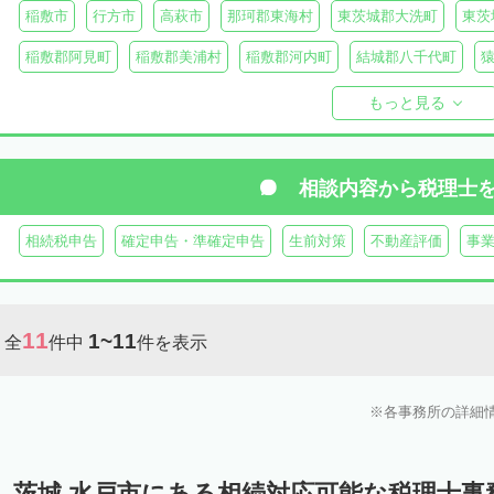
稲敷市
行方市
高萩市
那珂郡東海村
東茨城郡大洗町
東茨
稲敷郡阿見町
稲敷郡美浦村
稲敷郡河内町
結城郡八千代町
久慈郡大子町
もっと見る
相談内容から
税理士
相続税申告
確定申告・準確定申告
生前対策
不動産評価
事
11
1~11
全
件中
件を表示
各事務所の詳細
茨城 水戸市にある相続対応可能な税理士事