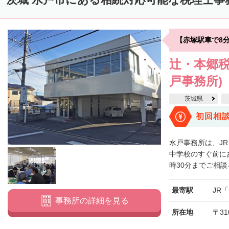
【赤塚駅車で8
辻・本郷税
戸事務所)
茨城県
初回相
水戸事務所は、J
中学校のすぐ前に
時30分までご相談
最寄駅
JR
事務所の詳細を見る
所在地
〒31