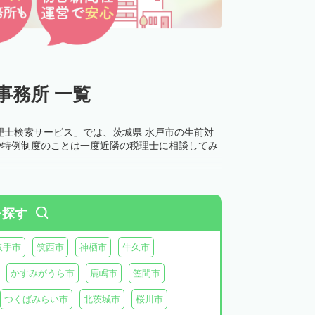
事務所 一覧
理士検索サービス」では、茨城県 水戸市の生前対
や特例制度のことは一度近隣の税理士に相談してみ
を探す
取手市
筑西市
神栖市
牛久市
かすみがうら市
鹿嶋市
笠間市
つくばみらい市
北茨城市
桜川市