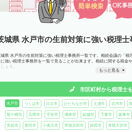
茨城県 水戸市の生前対策に強い税理士
茨城県 水戸市の生前対策に強い税理士事務所一覧です。相続会議の「税
策に強い税理士事務所を一覧で見ることが出来ます。相続に関する税金
ましょう。
もっと見る
市区町村から
税理士
水戸市
つくば市
日立市
ひたちなか市
土浦市
古河市
龍ケ崎市
石岡市
守谷市
潮来市
結城市
下妻市
坂東市
常総市
那珂市
小美玉市
常陸太田市
鉾田市
常陸大宮市