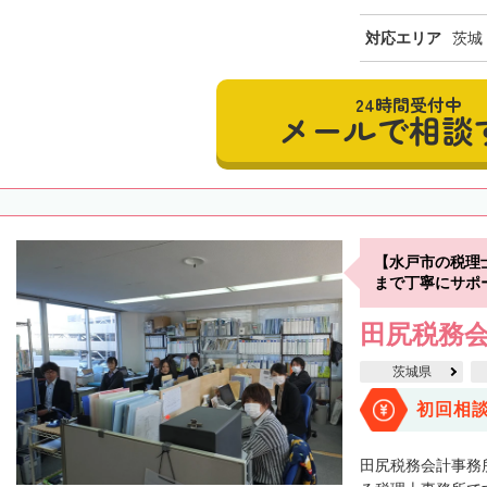
対応エリア
茨城
24時間受付中
メールで相談
【水戸市の税理
まで丁寧にサポ
田尻税務
茨城県
初回相
田尻税務会計事務