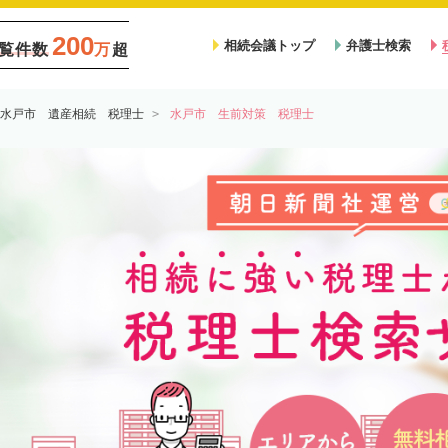
200
相続会議トップ
弁護士検索
覧件数
万
超
水戸市 遺産相続 税理士
水戸市 生前対策 税理士