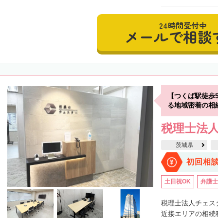
24時間受付中
メールで相談
【つくば駅徒歩
る地域密着の相
税理士法
茨城県
初回相
土日祝OK
弁護士
税理士法人チェス
近接エリアの相続