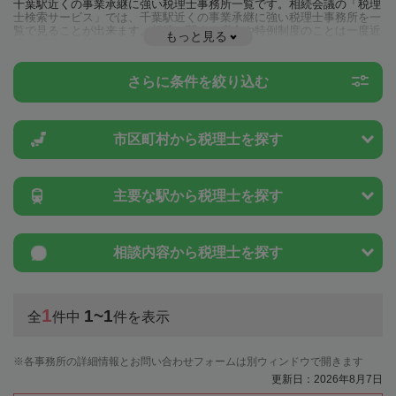
千葉駅近くの事業承継に強い税理士事務所一覧です。相続会議の「税理
士検索サービス」では、千葉駅近くの事業承継に強い税理士事務所を一
覧で見ることが出来ます。相続に関する税金や特例制度のことは一度近
もっと見る
隣の税理士に相談してみましょう。
さらに条件を絞り込む
市区町村から
税理士を探す
主要な駅から
税理士を探す
相談内容から
税理士を探す
1
1~1
全
件中
件を表示
各事務所の詳細情報とお問い合わせフォームは別ウィンドウで開きます
更新日：2026年8月7日