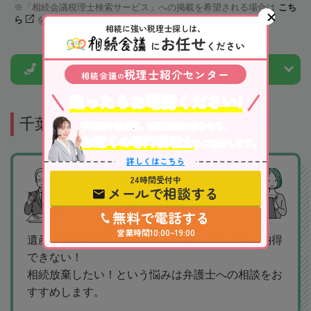
「相続会議税理士検索サービス」への掲載を希望される場合は
こち
ら
をご確認下さい
相続に強い税理士探しは、
お任せ
に
ください
市区町村から
税理士を探す
税理士紹介センター
相続会議
の
迷ったらお電話ください!
千葉駅で相続に強いその他の専門家
不動産や株式等、相続資産に合わせて、
お近くの専門税理士
をご紹介します。
詳しくはこちら
相続トラブルが発
24時間受付中
メールで相談する
生している場合は
要注意！！
無料で電話する
営業時間10:00~19:00
遺産分割協議がまとまらない！遺言書の内容に納得
できない！
相続放棄したい！という悩みは弁護士への相談をお
すすめします。