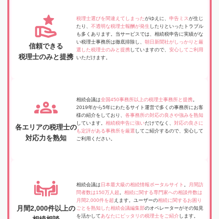
税理士選びを間違えてしまった
がゆえに、
申告ミス
が生じ
たり、
不透明な税理士報酬が発生
したりといったトラブル
も多くあります。当サービスでは、相続税申告に実績がな
い税理士事務所は徹底排除し、
朝日新聞社がしっかりと厳
信頼できる
選した税理士のみと提携
していますので、
安心してご利用
税理士のみと提携
いただけます。
相続会議は
全国450事務所以上の税理士事務所と提携
。
2019年から5年にわたるサイト運営で多くの事務所にお客
様の紹介をしており、
各事務所の対応の良さや強みを熟知
しています。
相続税申告に強い
だけでなく、
対応の良さに
各エリアの税理士の
も定評がある事務所を厳選
してご紹介するので、安心して
対応力を熟知
ご利用ください。
相続会議は
日本最大級の相続情報ポータルサイト
。
月間訪
問者数は150万人超
。
相続に関する専門家への相談件数は
月間2,000件を超
えます。ユーザーの
相続に関するお困り
月間2,000件以上の
ごとを熟知した相続会議編集部
のオペレーターがその知見
を活かして
あなたにピッタリの税理士をご紹介
します。
相続相談