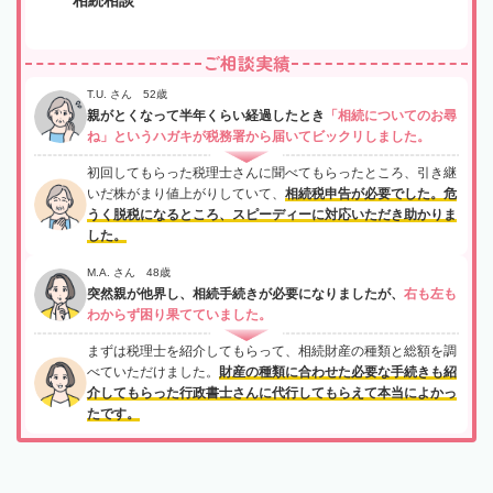
ご相談実績
T.U. さん 52歳
親がとくなって半年くらい経過したとき
「相続についてのお尋
ね」というハガキが税務署から届いてビックリしました。
初回してもらった税理士さんに聞べてもらったところ、引き継
いだ株がまり値上がりしていて、
相続税申告が必要でした。危
うく脱税になるところ、スピーディーに対応いただき助かりま
した。
M.A. さん 48歳
突然親が他界し、相続手続きが必要になりましたが、
右も左も
わからず困り果てていました。
まずは税理士を紹介してもらって、相続財産の種類と総額を調
べていただけました。
財産の種類に合わせた必要な手続きも紹
介してもらった行政書士さんに代行してもらえて本当によかっ
たです。