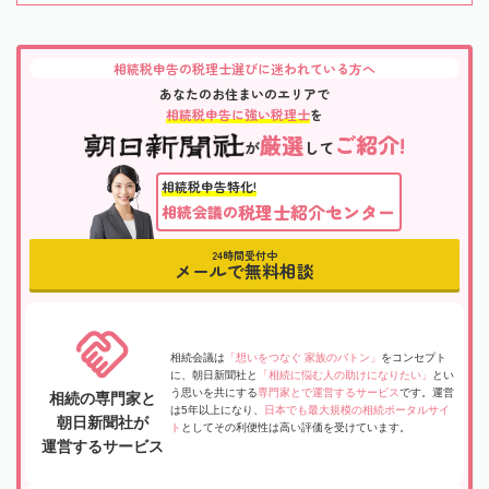
相続税申告の税理士選びに迷われている方へ
あなたのお住まいのエリアで
相続税申告に強い税理士
を
厳選
ご紹介!
が
して
相続税申告特化!
税理士紹介センター
相続会議の
24時間受付中
メールで無料相談
相続会議は
「想いをつなぐ 家族のバトン」
をコンセプト
に、朝日新聞社と
「相続に悩む人の助けになりたい」
とい
う思いを共にする
専門家とで運営するサービス
です。運営
相続の専門家と
は5年以上になり、
日本でも最大規模の相続ポータルサイ
朝日新聞社が
ト
としてその利便性は高い評価を受けています。
運営するサービス