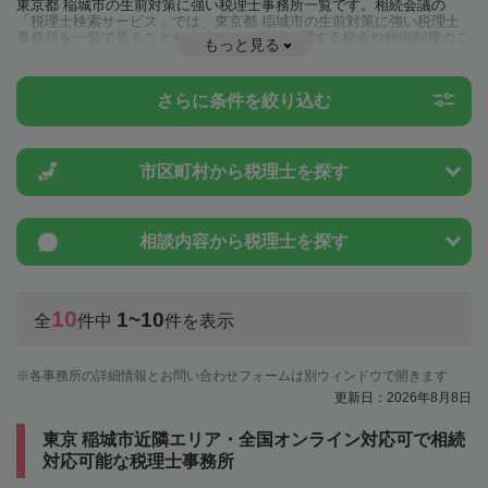
東京都 稲城市の生前対策に強い税理士事務所一覧です。相続会議の
「税理士検索サービス」では、東京都 稲城市の生前対策に強い税理士
事務所を一覧で見ることが出来ます。相続に関する税金や特例制度のこ
もっと見る
とは一度近隣の税理士に相談してみましょう。
さらに条件を絞り込む
市区町村から
税理士を探す
相談内容から
税理士を探す
10
1~10
全
件中
件を表示
各事務所の詳細情報とお問い合わせフォームは別ウィンドウで開きます
更新日：2026年8月8日
東京 稲城市近隣エリア・全国オンライン対応可で相続
対応可能な税理士事務所