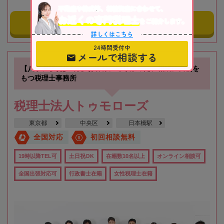
不動産や株式等、相続資産に合わせて、
お近くの専門税理士
をご紹介します。
事務所にメールする
詳しくはこちら
24時間受付中
メールで相談する
【八丁堀駅徒歩3分】お客様に寄り添った、相続に自信を
もつ税理士事務所
税理士法人トゥモローズ
東京都
中央区
日本橋駅
全国対応
初回相談無料
19時以降TEL可
土日祝OK
在籍数10名以上
オンライン相談可
全国出張対応可
行政書士在籍
女性税理士在籍