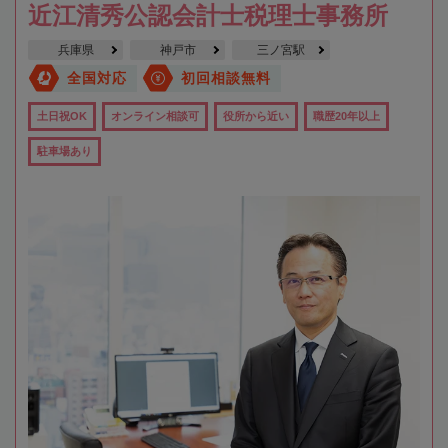
近江清秀公認会計士税理士事務所
兵庫県
神戸市
三ノ宮駅
全国対応
初回相談無料
土日祝OK
オンライン相談可
役所から近い
職歴20年以上
駐車場あり