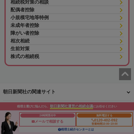
相続税対策の相談
配偶者控除
小規模宅地等特例
未成年者控除
障がい者控除
相次相続
生前対策
株式の相続税
朝日新聞社の関連サイト
朝日新聞社運営の相続会議
税理士選びに悩んだら、
にお任せください
このサイトについて
サイトポリシー
相続会議利用規約
24時間受付中
無料電話する
相続会議プライバシーポリシー
利用者情報の外部送信
プライバシーポータル
0120-402-092
メールで相談する
営業時間10:00~19:00
運営会社
広告ガイド
お問い合わせ
税理士紹介センターとは