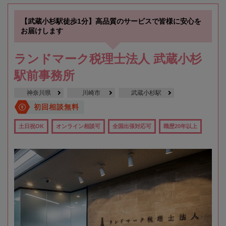
【武蔵小杉駅徒歩1分】高品質のサービスで皆様に安心を
お届けします
ランドマーク税理士法人 武蔵小杉
駅前事務所
神奈川県
川崎市
武蔵小杉駅
初回相談無料
土日祝OK
オンライン相談可
全国出張対応可
職歴20年以上