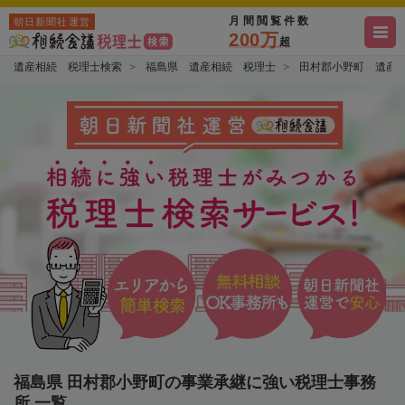
月間閲覧件数
朝日新聞社運営
200万
超
遺産相続 税理士検索
福島県 遺産相続 税理士
田村郡小野町 遺産
福島県 田村郡小野町の事業承継に強い税理士事務
所 一覧