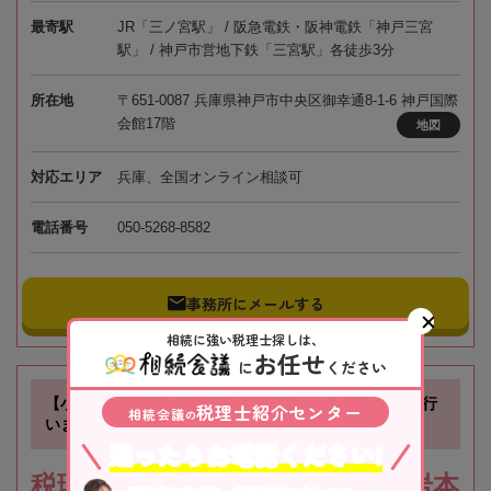
最寄駅
JR「三ノ宮駅」 / 阪急電鉄・阪神電鉄「神戸三宮
駅」 / 神戸市営地下鉄「三宮駅」各徒歩3分
所在地
〒651-0087 兵庫県神戸市中央区御幸通8-1-6 神戸国際
会館17階
地図
対応エリア
兵庫、全国オンライン相談可
電話番号
050-5268-8582
事務所にメールする
相続に強い税理士探しは、
お任せ
に
ください
【小岩駅徒歩3分】不動産の知識を活かした相続業務を行
税理士紹介センター
相続会議
の
います
迷ったらお電話ください!
税理士法人根本税理士事務所 小岩本