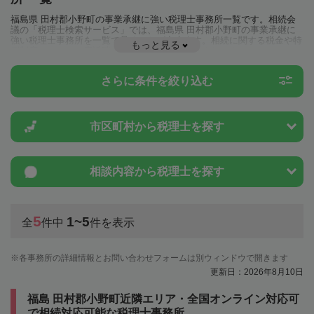
福島県 田村郡小野町の事業承継に強い税理士事務所一覧です。相続会
議の「税理士検索サービス」では、福島県 田村郡小野町の事業承継に
強い税理士事務所を一覧で見ることが出来ます。相続に関する税金や特
もっと見る
例制度のことは一度近隣の税理士に相談してみましょう。
さらに条件を絞り込む
市区町村から
税理士を探す
相談内容から
税理士を探す
5
1~5
全
件中
件を表示
各事務所の詳細情報とお問い合わせフォームは別ウィンドウで開きます
更新日：2026年8月10日
福島 田村郡小野町近隣エリア・全国オンライン対応可
で相続対応可能な税理士事務所