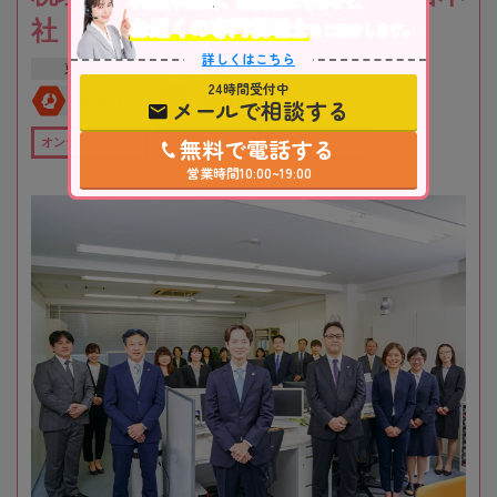
不動産や株式等、相続資産に合わせて、
お近くの専門税理士
社
をご紹介します。
詳しくはこちら
東京都
江戸川区
24時間受付中
全国対応
初回相談無料
メールで相談する
無料で電話する
オンライン相談可
全国出張対応可
在籍数10名以上
営業時間10:00~19:00