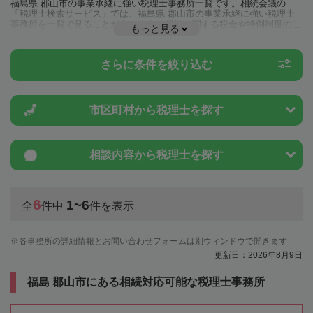
福島県 郡山市の事業承継に強い税理士事務所一覧です。相続会議の
「税理士検索サービス」では、福島県 郡山市の事業承継に強い税理士
事務所を一覧で見ることが出来ます。相続に関する税金や特例制度のこ
もっと見る
とは一度近隣の税理士に相談してみましょう。
さらに条件を絞り込む
市区町村から
税理士を探す
相談内容から
税理士を探す
6
1~6
全
件中
件を表示
各事務所の詳細情報とお問い合わせフォームは別ウィンドウで開きます
更新日：2026年8月9日
福島 郡山市にある相続対応可能な税理士事務所