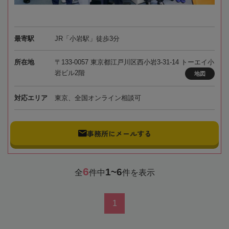
最寄駅
JR「小岩駅」徒歩3分
所在地
〒133-0057 東京都江戸川区西小岩3-31-14 トーエイ小
岩ビル2階
地図
対応エリア
東京、全国オンライン相談可
事務所にメールする
6
1~6
全
件中
件を表示
1