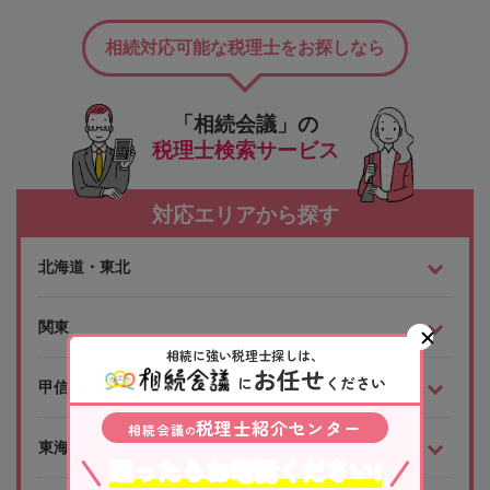
相続対応可能な税理士をお探しなら
「相続会議」の
税理士検索サービス
対応エリアから探す
北海道・東北
関東
相続に強い税理士探しは、
お任せ
に
ください
甲信越・北陸
税理士紹介センター
相続会議
の
東海
迷ったらお電話ください!