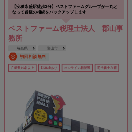
【安積永盛駅徒歩3分】ベストファームグループが一丸と
なって皆様の相続をバックアップします
ベストファーム税理士法人 郡山事
務所
福島県
郡山市
初回相談無料
在籍数10名以上
駐車場あり
オンライン相談可
司法書士在籍