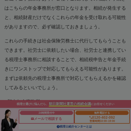
はこちらの年金事務所が窓口となります。相続が発生する
と、相続財産だけでなくこれらの年金を受け取れる可能性
がありますので、必ず確認しておきましょう。
これらの手続きは社会保険労務士に代行してもらうことも
できます。社労士に依頼したい場合、社労士と連携してい
る税理士事務所に相談することで、相続税申告と年金手続
きにワンストップで対応してもらえる可能性があります。
まずは依頼先の税理士事務所で対応してもらえるかを確認
してみるといいでしょう。
■郡山年金事務所
朝日新聞社運営の相続会議
税理士選びに悩んだら、
にお任せください
所在地：福島県郡山市桑野1-3-7
24時間受付中
無料電話する
0120-402-092
メールで相談する
TEL：024-932-3434
営業時間10:00~19:00
税理士紹介センターとは
JR「郡山駅」より福島交通バス「郡山市役所」下車徒歩