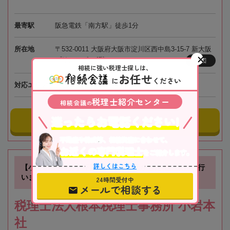
最寄駅
阪急電鉄「南方駅」徒歩1分
所在地
〒532-0011 大阪府大阪市淀川区西中島3-15-7 新大阪
プリンスビル4階
地図
相続に強い税理士探しは、
お任せ
に
ください
対応エリア
大阪、全国オンライン相談可
税理士紹介センター
相続会議
の
迷ったらお電話ください!
事務所にメールする
不動産や株式等、相続資産に合わせて、
お近くの専門税理士
をご紹介します。
詳しくはこちら
【小岩駅徒歩3分】不動産の知識を活かした相続業務を行
います
24時間受付中
メールで相談する
税理士法人根本税理士事務所 小岩本
社