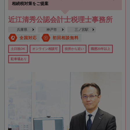
相続税対策をご提案
近江清秀公認会計士税理士事務所
兵庫県
神戸市
三ノ宮駅
全国対応
初回相談無料
土日祝OK
オンライン相談可
役所から近い
職歴20年以上
駐車場あり