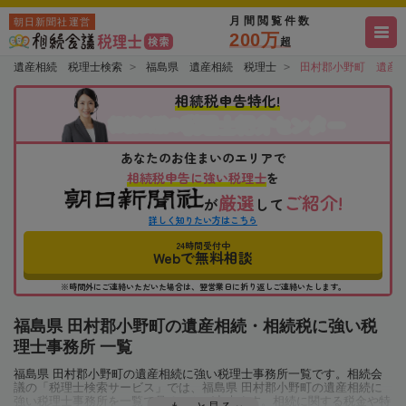
月間閲覧件数
朝日新聞社運営
200万
超
遺産相続 税理士検索
福島県 遺産相続 税理士
田村郡小野町 遺産
相続税申告特化!
税理士紹介センター
相続会議の
あなたのお住まいのエリアで
相続税申告に強い税理士
を
厳選
ご紹介!
が
して
詳しく知りたい方はこちら
24時間受付中
Webで無料相談
※時間外にご連絡いただいた場合は、翌営業日に折り返しご連絡いたします。
福島県 田村郡小野町の遺産相続・相続税に強い税
理士事務所 一覧
福島県 田村郡小野町の遺産相続に強い税理士事務所一覧です。相続会
議の「税理士検索サービス」では、福島県 田村郡小野町の遺産相続に
強い税理士事務所を一覧で見ることが出来ます。相続に関する税金や特