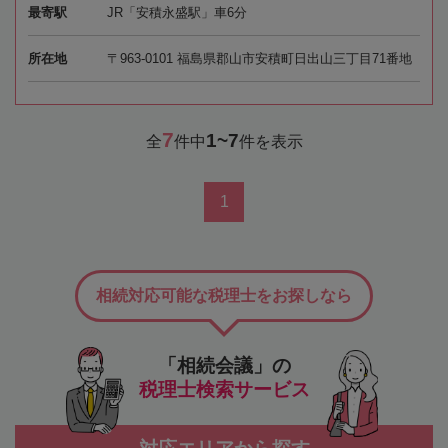
最寄駅
JR「安積永盛駅」車6分
所在地
〒963-0101 福島県郡山市安積町日出山三丁目71番地
7
1~7
全
件中
件を表示
1
相続対応可能な税理士をお探しなら
「相続会議」の
税理士検索サービス