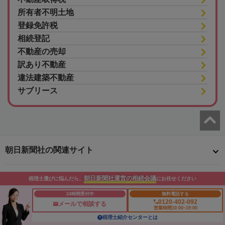
所有者不明土地
登録免許税
相続登記
不動産の売却
訳あり不動産
違法建築不動産
サブリース
朝日新聞社の関連サイト
朝日新聞社運営の相続会議
税理士選びに悩んだら、
にお任せください
このサイトについて
サイトポリシー
相続会議利用規約
相続会議プライバシーポリシー
利用者情報の外部送信
プライバシーポータル
24時間受付中
無料電話する
0120-402-092
メールで相談する
運営会社
広告ガイド
お問い合わせ
営業時間10:00~19:00
税理士紹介センターとは