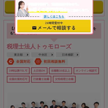
不動産や株式等、相続資産に合わせて、
事務所にメールする
お近くの専門税理士
をご紹介します。
詳しくはこちら
24時間受付中
メールで相談する
【八丁堀駅徒歩3分】お客様に寄り添った、相続に自信を
もつ税理士事務所
税理士法人トゥモローズ
東京都
中央区
日本橋駅
全国対応
初回相談無料
19時以降TEL可
土日祝OK
在籍数10名以上
オンライン相談可
全国出張対応可
行政書士在籍
女性税理士在籍