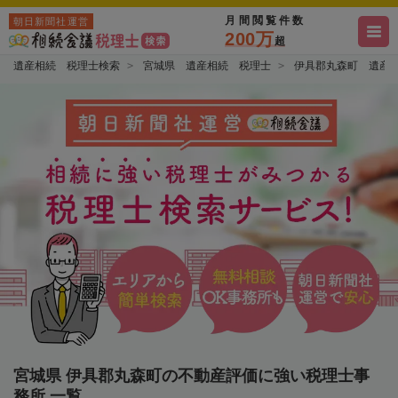
月間閲覧件数
朝日新聞社運営
200万
超
遺産相続 税理士検索
宮城県 遺産相続 税理士
伊具郡丸森町 遺産
宮城県 伊具郡丸森町の不動産評価に強い税理士事
務所 一覧