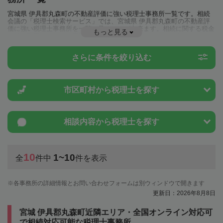
宮城県 伊具郡丸森町の不動産評価に強い税理士事務所一覧です。相続
会議の「税理士検索サービス」では、宮城県 伊具郡丸森町の不動産評
価に強い税理士事務所を一覧で見ることが出来ます。相続に関する税金
もっと見る
や特例制度のことは一度近隣の税理士に相談してみましょう。
さらに条件を絞り込む
市区町村から
税理士を探す
相談内容から
税理士を探す
10
1~10
全
件中
件を表示
各事務所の詳細情報とお問い合わせフォームは別ウィンドウで開きます
更新日：2026年8月8日
宮城 伊具郡丸森町近隣エリア・全国オンライン対応可
で相続対応可能な税理士事務所