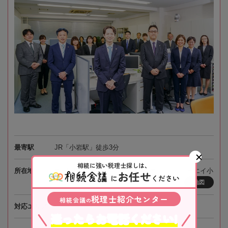
最寄駅
JR「小岩駅」徒歩3分
相続に強い税理士探しは、
所在地
〒133-0057 東京都江戸川区西小岩3-31-14 トーエイ小
お任せ
に
ください
岩ビル2階
地図
税理士紹介センター
相続会議
の
対応エリア
東京、全国オンライン相談可
迷ったらお電話ください!