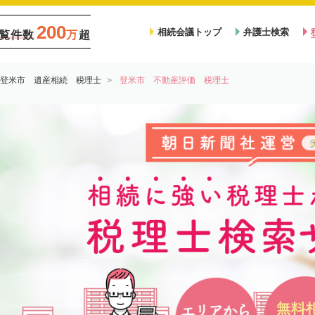
200
相続会議トップ
弁護士検索
覧件数
万
超
登米市 遺産相続 税理士
登米市 不動産評価 税理士