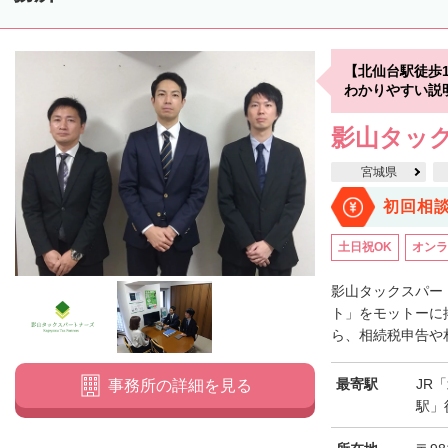
【北仙台駅徒歩
わかりやすい説
影山タッ
宮城県
初回相
土日祝OK
オンラ
影山タックスパー
ト」をモットーに
ら、相続税申告や相
最寄駅
JR
事務所の詳細を見る
駅」