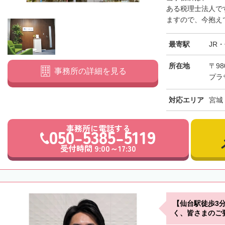
ある税理士法人で
ますので、今抱えて
最寄駅
JR
所在地
〒98
事務所の詳細を見る
プラ
対応エリア
宮城
事務所に電話する
050-5385-5119
受付時間 9:00～17:30
【仙台駅徒歩3
く、皆さまのご