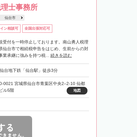
税理士事務所
仙台市
イン相談可
全国出張対応可
規受付を一時停止しております。南山勇人税理
県仙台市で相続税申告をはじめ、生前からの対
業承継に強みを持つ税...
続きを読む
・仙台地下鉄「仙台駅」徒歩3分
0-0021 宮城県仙台市青葉区中央2–2-10 仙都
ビル5階
地図
する
できません。