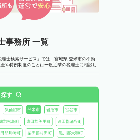
士事務所 一覧
税理士検索サービス」では、宮城県 登米市の不動
税金や特例制度のことは一度近隣の税理士に相談し
を探す
登米市
気仙沼市
岩沼市
富谷市
城郡松島町
遠田郡美里町
遠田郡涌谷町
柴田郡川崎町
柴田郡村田町
黒川郡大和町