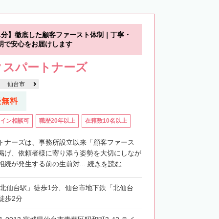
1分】徹底した顧客ファースト体制｜丁寧・
明で安心をお届けします
クスパートナーズ
仙台市
談無料
イン相談可
職歴20年以上
在籍数10名以上
トナーズは、事務所設立以来「顧客ファース
掲げ、依頼者様に寄り添う姿勢を大切にしなが
続が発生する前の生前対...
続きを読む
「北仙台駅」徒歩1分、仙台市地下鉄「北仙台
徒歩2分