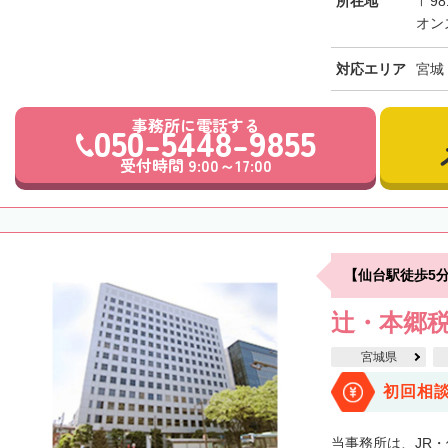
所在地
〒98
オン
対応エリア
宮城
事務所に電話する
050-5448-9855
受付時間 9:00～17:00
【仙台駅徒歩5
辻・本郷税
宮城県
初回相
当事務所は、JR