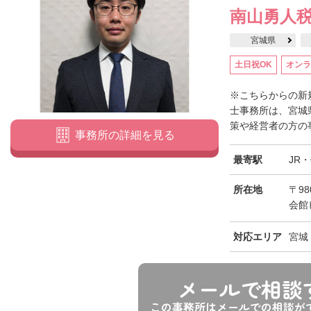
南山勇人
宮城県
土日祝OK
オンラ
※こちらからの新
士事務所は、宮城
策や経営者の方の事
事務所の詳細を見る
最寄駅
JR
所在地
〒98
会館
対応エリア
宮城
メールで相談
この事務所はメールでの相談が