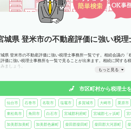
宮城県 登米市の不動産評価に強い税理
宮城県 登米市の不動産評価に強い税理士事務所一覧です。相続会議の「
産評価に強い税理士事務所を一覧で見ることが出来ます。相続に関する
てみましょう。
もっと見る
市区町村から
税理士
仙台市
石巻市
名取市
塩竈市
多賀城市
大崎市
栗原市
東松島市
角田市
白石市
宮城郡利府町
宮城郡七ヶ浜町
宮
加美郡加美町
加美郡色麻町
柴田郡柴田町
柴田郡大河原町