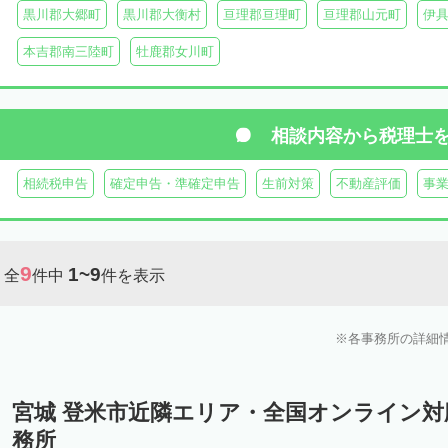
黒川郡大郷町
黒川郡大衡村
亘理郡亘理町
亘理郡山元町
伊
本吉郡南三陸町
牡鹿郡女川町
相談内容から
税理士
相続税申告
確定申告・準確定申告
生前対策
不動産評価
事
9
1~9
全
件中
件を表示
各事務所の詳細
宮城 登米市近隣エリア・全国オンライン
務所