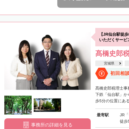
【JR仙台駅徒
いただくサービ
髙橋史郎
宮城県
初回相
髙橋史郎税理士事
下鉄「仙台駅」か
歩5分の位置にある
最寄駅
JR
徒歩
事務所の詳細を見る