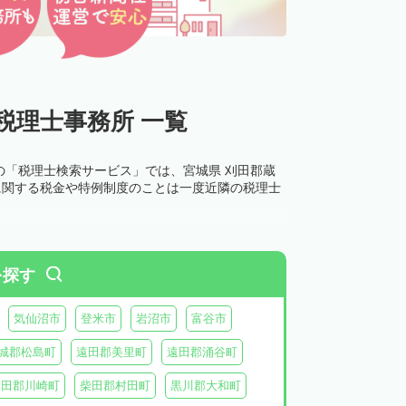
税理士事務所 一覧
の「税理士検索サービス」では、宮城県 刈田郡蔵
に関する税金や特例制度のことは一度近隣の税理士
を探す
気仙沼市
登米市
岩沼市
富谷市
城郡松島町
遠田郡美里町
遠田郡涌谷町
柴田郡川崎町
柴田郡村田町
黒川郡大和町