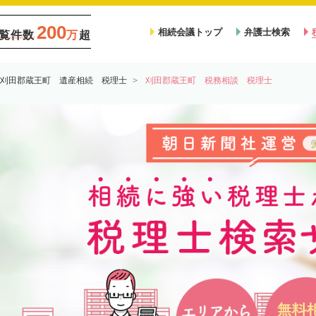
200
相続会議トップ
弁護士検索
覧件数
万
超
刈田郡蔵王町 遺産相続 税理士
刈田郡蔵王町 税務相談 税理士