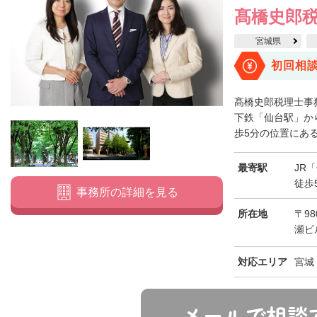
髙橋史郎
宮城県
初回相
髙橋史郎税理士事
下鉄「仙台駅」か
歩5分の位置にある
最寄駅
JR
徒歩
事務所の詳細を見る
所在地
〒98
瀬ビ
対応エリア
宮城
メールで相談