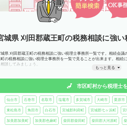
宮城県 刈田郡蔵王町の税務相談に強い
宮城県 刈田郡蔵王町の税務相談に強い税理士事務所一覧です。相続会議
王町の税務相談に強い税理士事務所を一覧で見ることが出来ます。相続
に相談してみましょう。
もっと見る
市区町村から
税理士
仙台市
石巻市
名取市
塩竈市
多賀城市
大崎市
栗原市
東松島市
角田市
白石市
宮城郡利府町
宮城郡七ヶ浜町
宮
加美郡加美町
加美郡色麻町
柴田郡柴田町
柴田郡大河原町