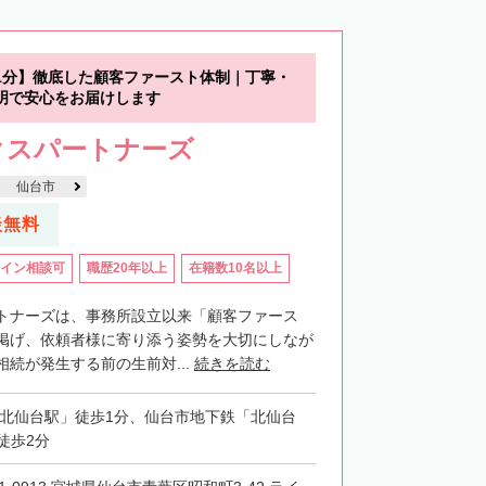
1分】徹底した顧客ファースト体制｜丁寧・
明で安心をお届けします
クスパートナーズ
仙台市
談無料
イン相談可
職歴20年以上
在籍数10名以上
トナーズは、事務所設立以来「顧客ファース
掲げ、依頼者様に寄り添う姿勢を大切にしなが
続が発生する前の生前対...
続きを読む
「北仙台駅」徒歩1分、仙台市地下鉄「北仙台
徒歩2分