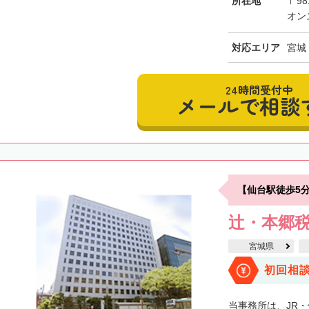
所在地
〒98
オン
対応エリア
宮城
24時間受付中
メールで相談
【仙台駅徒歩5
辻・本郷税
宮城県
初回相
当事務所は、JR