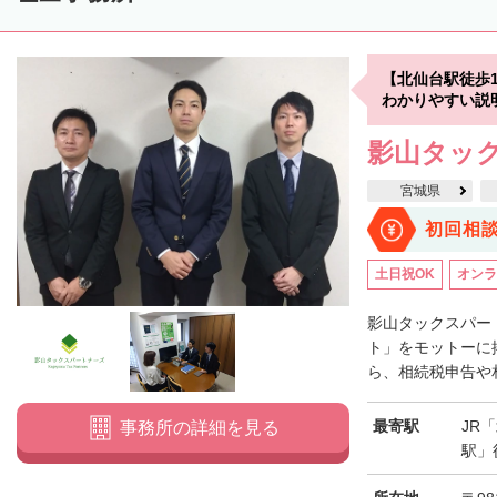
【北仙台駅徒歩
わかりやすい説
影山タッ
宮城県
初回相
土日祝OK
オンラ
影山タックスパー
ト」をモットーに
ら、相続税申告や相
最寄駅
JR
事務所の詳細を見る
駅」