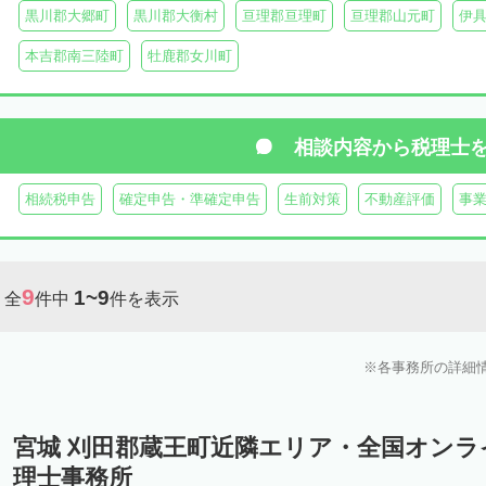
黒川郡大郷町
黒川郡大衡村
亘理郡亘理町
亘理郡山元町
伊
本吉郡南三陸町
牡鹿郡女川町
相談内容から
税理士
相続税申告
確定申告・準確定申告
生前対策
不動産評価
事
9
1~9
全
件中
件を表示
各事務所の詳細
宮城 刈田郡蔵王町近隣エリア・全国オン
理士事務所