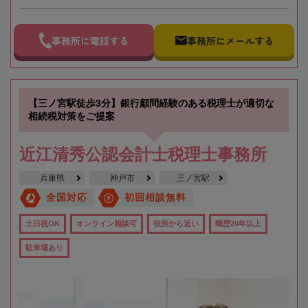
事務所に電話する
事務所にメールする
【三ノ宮駅徒歩3分】銀行顧問経験のある税理士が適切な
相続税対策をご提案
近江清秀公認会計士税理士事務所
兵庫県
神戸市
三ノ宮駅
全国対応
初回相談無料
土日祝OK
オンライン相談可
役所から近い
職歴20年以上
駐車場あり