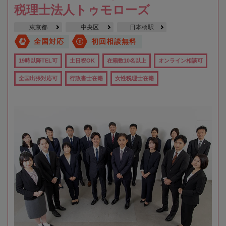
税理士法人トゥモローズ
東京都
中央区
日本橋駅
全国対応
初回相談無料
19時以降TEL可
土日祝OK
在籍数10名以上
オンライン相談可
全国出張対応可
行政書士在籍
女性税理士在籍