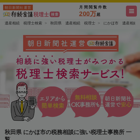
月間閲覧件数
朝日新聞社運営
200万
超
遺産相続 税理士検索
秋田県 遺産相続 税理士
にかほ市 遺産相続
秋田県 にかほ市の税務相談に強い税理士事務所 一
覧