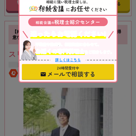
相続に強い税理士探しは、
事務所に電話する
事務所にメールする
お任せ
に
ください
税理士紹介センター
相続会議
の
迷ったらお電話ください!
【南方駅徒歩1分】不動産に関する相続や相続税対策が得
意な税理士事務所です
不動産や株式等、相続資産に合わせて、
お近くの専門税理士
をご紹介します。
スリーアローズ税理士事務所
詳しくはこちら
大阪府
大阪市
新大阪駅
24時間受付中
メールで相談する
全国対応
初回相談無料