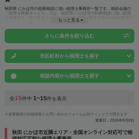
秋田県 にかほ市の税務相談に強い税理士事務所一覧です。相続会議の
「税理士検索サービス」では、秋田県 にかほ市の税務相談に強い税理
士事務所を一覧で見ることが出来ます。相続に関する税金や特例制度の
もっと見る
ことは一度近隣の税理士に相談してみましょう。
さらに条件を絞り込む
市区町村から
税理士を探す
相談内容から
税理士を探す
15
1~15
全
件中
件を表示
各事務所の詳細情報とお問い合わせフォームは別ウィンドウで開きます
更新日：2026年8月8日
秋田 にかほ市近隣エリア・全国オンライン対応可で相
続対応可能な税理士事務所