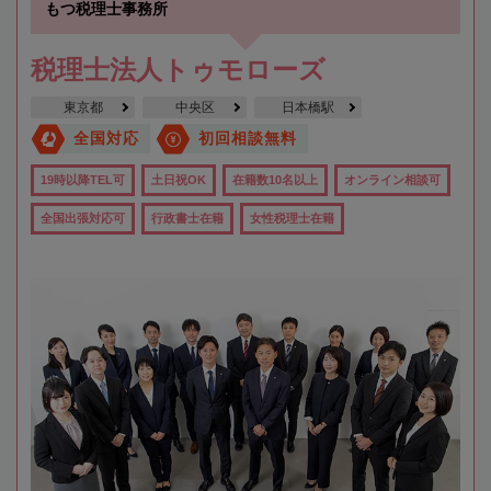
もつ税理士事務所
税理士法人トゥモローズ
東京都
中央区
日本橋駅
全国対応
初回相談無料
19時以降TEL可
土日祝OK
在籍数10名以上
オンライン相談可
全国出張対応可
行政書士在籍
女性税理士在籍