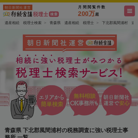
月間閲覧件数
朝日新聞社運営
200万
超
遺産相続 税理士検索
青森県 遺産相続 税理士
下北郡風間浦村 遺
青森県 下北郡風間浦村の税務調査に強い税理士事
務所 一覧