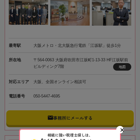
最寄駅
大阪メトロ・北大阪急行電鉄「江坂駅」徒歩1分
所在地
〒564-0063 大阪府吹田市江坂町1-13-33 HF江坂駅前
ビルディング7階
地図
対応エリア
大阪、全国オンライン相談可
電話番号
050-5447-4695
事務所にメールする
相続に強い税理士探しは、