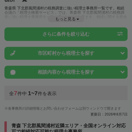
青森県 下北郡風間浦村の税務調査に強い税理士事務所一覧です。相続
会議の「税理士検索サービス」では、青森県 下北郡風間浦村の税務調
査に強い税理士事務所を一覧で見ることが出来ます。相続に関する税金
もっと見る
や特例制度のことは一度近隣の税理士に相談してみましょう。
さらに条件を絞り込む
市区町村から
税理士を探す
相談内容から
税理士を探す
7
1~7
全
件中
件を表示
各事務所の詳細情報とお問い合わせフォームは別ウィンドウで開きます
更新日：2026年8月7日
青森 下北郡風間浦村近隣エリア・全国オンライン対応
可で相続対応可能な税理士事務所