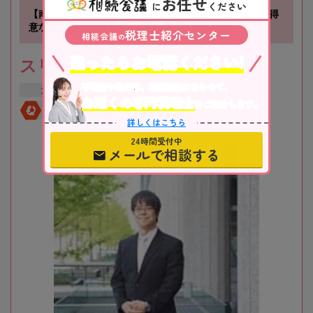
お任せ
に
ください
【南方駅徒歩1分】不動産に関する相続や相続税対策が得
意な税理士事務所です
税理士紹介センター
相続会議
の
迷ったらお電話ください!
スリーアローズ税理士事務所
不動産や株式等、相続資産に合わせて、
大阪府
大阪市
新大阪駅
お近くの専門税理士
をご紹介します。
全国対応
初回相談無料
詳しくはこちら
24時間受付中
メールで相談する