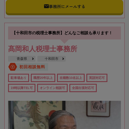
事務所にメールする
【十和田市の税理士事務所】どんなご相談も承ります！
髙岡和人税理士事務所
青森県
十和田市
初回相談無料
駐車場あり
職歴20年以上
在籍数10名以上
英語対応可
19時以降TEL可
オンライン相談可
全国出張対応可